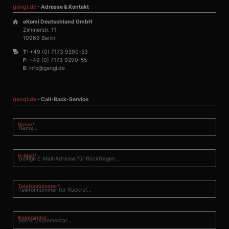
gangl.de
- Adresse & Kontakt
eKomi Deutschland GmbH
Zimmerstr. 11
10969 Berlin
T:
+49 (0) 7173 9290-53
F:
+49 (0) 7173 9290-55
E:
info@gangl.de
gangl.de
- Call-Back-Service
Pflichtfeld
Name
*
Pflichtfeld
E-Mail
*
Pflichtfeld
Telefonnummer
*
Kommentar