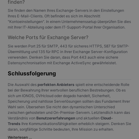
möglicherweise vor
finden?
zum Zählen und
dem Besuch dieser
Verfolgen von
Website gesehen
Sie finden den Namen Ihres Exchange-Servers in den Einstellungen
Seitenaufrufen
hat.
Ihres E-Mail-Clients. Oft befindet es sich im Abschnitt
verwendet.
"Kontoeinstellungen". In einem Unternehmenssetup überprüfen Sie dies
MR
7 Tage
Dies ist ein
Microsoft
_gat
56 Sekunden
Dieser Cookie-
Google
Microsoft MSN-
mit Ihrer IT-Abteilung oder dem IT-Support-Portal Ihrer Organisation.
Corporation
Name ist mit
LLC
Cookie eines
.c.bing.com
Google Universal
.gangl.de
Drittanbieters, mit
Welche Ports für Exchange Server?
Analytics
dem wir die
verknüpft. Gemäß
Nutzung der
Sie werden Port 25 für SMTP, 443 für sicheres HTTPS, 587 für SMTP-
der
Website für interne
Übermittlung und 135 für RPC in Ihrer Exchange Server-Konfiguration
Dokumentation
Analysen messen.
wird er zur
verwenden. Denken Sie daran, dass Port 443 auch eine sichere
Drosselung der
SM
.c.clarity.ms
Session
Dies ist ein
Datensynchronisation mit Exchange ActiveSync gewährleistet.
Anforderungsrate
Microsoft MSN-
verwendet,
Cookie eines
Schlussfolgerung
wodurch die
Drittanbieters, mit
Datenerfassung
dem wir die
auf Websites mit
Nutzung der
Die Auswahl des
perfekten Anbieters
spielt eine entscheidende Rolle
hohem
Website für interne
bei der Bewahrung Ihrer wertvollen beruflichen Bestrebungen. Ob es
Datenaufkommen
Analysen messen.
eingeschränkt
sich um IONOS, OVHcloud oder dogado handelt, Sicherheit,
wird.
Speicherung und nahtlose Serverlösungen sollten das Fundament Ihrer
MUID
1 Jahr
Dieses Cookie wird
Microsoft
von Microsoft
Corporation
Wahl sein. Übersehen Sie nicht den dynamischen Unterschied
_ga_X4PP3HXR4X
.gangl.de
1 Jahr 1
Dieses Cookie
häufig als
.clarity.ms
zwischen gehosteten und On-Premise-Servern. Letztendlich kann das
Monat
wird von Google
eindeutige
Analytics
Verständnis von
Benutzererfahrungen
und aktuellen
Cloud-
Benutzerkennung
verwendet, um
verwendet. Es kan
Trends
Ihre Kommunikationsfähigkeiten erheblich steigern. Denken Sie
den Sitzungsstatus
durch eingebettete
daran, sorgfältige Schritte bedeuten, Ihre Mission zu erhalten.
beizubehalten.
Microsoft-Skripte
festgelegt werden.
Die
Weiterlesen …