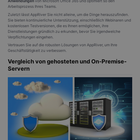
Targeting
Unklassifizierte
Anwendungen
von Microsoft Office 365 und optimiert so den
Arbeitsprozess Ihres Teams.
Unbedingt erforderliche Cookies ermöglichen
Zuletzt lässt AppRiver Sie nicht alleine, um die Dinge herauszufinden.
wesentliche Kernfunktionen der Website wie die
Sie bieten kontinuierliche Unterstützung, einschließlich Webinaren und
Benutzeranmeldung und die Kontoverwaltung.
kostenlosen Testversionen, die es Ihnen ermöglichen, ihre
Ohne die unbedingt erforderlichen Cookies kann die
Dienstleistungen gründlich zu erkunden, bevor Sie irgendwelche
Website nicht ordnungsgemäß verwendet werden.
Verpflichtungen eingehen.
Anbieter
/
Name
Ablaufdatum
Beschrei
Vertrauen Sie auf die robusten Lösungen von AppRiver, um Ihre
Domäne
Geschäftstätigkeit zu verbessern.
PHPSESSID
Session
Cookie, d
PHP.net
Anwendun
www.gangl.de
Vergleich von gehosteten und On-Premise-
wird, die 
Servern
Sprache ba
eine allg
die zum V
Benutzers
verwendet
Normalerw
sich um ei
generierte
und Weise
verwendet
die Site sp
gutes Beis
die Beibe
Anmeldest
Benutzer 
Seiten.