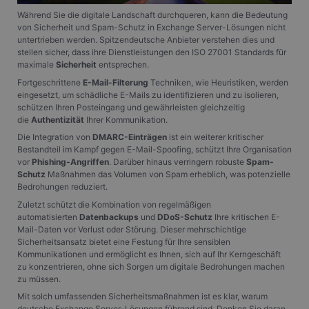
Während Sie die digitale Landschaft durchqueren, kann die Bedeutung
von Sicherheit und Spam-Schutz in Exchange Server-Lösungen nicht
untertrieben werden. Spitzendeutsche Anbieter verstehen dies und
stellen sicher, dass ihre Dienstleistungen den ISO 27001 Standards für
maximale
Sicherheit
entsprechen.
Fortgeschrittene
E-Mail-Filterung
Techniken, wie Heuristiken, werden
eingesetzt, um schädliche E-Mails zu identifizieren und zu isolieren,
schützen Ihren Posteingang und gewährleisten gleichzeitig
die
Authentizität
Ihrer Kommunikation.
Die Integration von
DMARC-Einträgen
ist ein weiterer kritischer
Bestandteil im Kampf gegen E-Mail-Spoofing, schützt Ihre Organisation
vor
Phishing-Angriffen
. Darüber hinaus verringern robuste
Spam-
Schutz
Maßnahmen das Volumen von Spam erheblich, was potenzielle
Bedrohungen reduziert.
Zuletzt schützt die Kombination von regelmäßigen
automatisierten
Datenbackups
und
DDoS-Schutz
Ihre kritischen E-
Mail-Daten vor Verlust oder Störung. Dieser mehrschichtige
Sicherheitsansatz bietet eine Festung für Ihre sensiblen
Kommunikationen und ermöglicht es Ihnen, sich auf Ihr Kerngeschäft
zu konzentrieren, ohne sich Sorgen um digitale Bedrohungen machen
zu müssen.
Mit solch umfassenden Sicherheitsmaßnahmen ist es klar, warum
deutsche Exchange Server-Lösungen führend sind. Denken Sie daran,