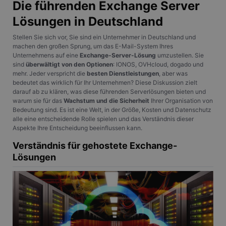
Die führenden Exchange Server
Lösungen in Deutschland
Stellen Sie sich vor, Sie sind ein Unternehmer in Deutschland und
machen den großen Sprung, um das E-Mail-System Ihres
Unternehmens auf eine
Exchange-Server-Lösung
umzustellen. Sie
sind
überwältigt von den Optionen
: IONOS, OVHcloud, dogado und
mehr. Jeder verspricht die
besten Dienstleistungen
, aber was
bedeutet das wirklich für Ihr Unternehmen? Diese Diskussion zielt
darauf ab zu klären, was diese führenden Serverlösungen bieten und
warum sie für das
Wachstum und die Sicherheit
Ihrer Organisation von
Bedeutung sind. Es ist eine Welt, in der Größe, Kosten und Datenschutz
alle eine entscheidende Rolle spielen und das Verständnis dieser
Aspekte Ihre Entscheidung beeinflussen kann.
Verständnis für gehostete Exchange-
Lösungen