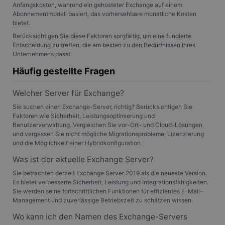
festgelegt werden.
Anfangskosten, während ein gehosteter Exchange auf einem
von Google.
Es wird allgemein
Dieses Cookie
Abonnementmodell basiert, das vorhersehbare monatliche Kosten
angenommen, das
wird verwendet,
die
bietet.
um eindeutige
Synchronisierung
Benutzer zu
über viele
Berücksichtigen Sie diese Faktoren sorgfältig, um eine fundierte
unterscheiden,
verschiedene
Entscheidung zu treffen, die am besten zu den Bedürfnissen Ihres
indem eine
Microsoft-
Unternehmens passt.
zufällig generierte
Domänen hinweg
Nummer als
möglich ist, um die
Client-ID
Häufig gestellte Fragen
Benutzerverfolgun
zugewiesen wird.
zu ermöglichen.
Es ist in jeder
Seitenanforderung
MR
7 Tage
Dies ist ein
Welcher Server für Exchange?
Microsoft
auf einer Site
Microsoft MSN-
Corporation
enthalten und
Cookie eines
Sie suchen einen Exchange-Server, richtig? Berücksichtigen Sie
.c.clarity.ms
wird zur
Drittanbieters, mit
Faktoren wie Sicherheit, Leistungsoptimierung und
Berechnung von
dem wir die
Benutzerverwaltung. Vergleichen Sie vor-Ort- und Cloud-Lösungen
Besucher-,
Nutzung der
Sitzungs- und
und vergessen Sie nicht mögliche Migrationsprobleme, Lizenzierung
Website für interne
Kampagnendaten
Analysen messen.
und die Möglichkeit einer Hybridkonfiguration.
für die Site-
Analyseberichte
_gcl_au
3 Monate
Dieses Cookie wird
Google LLC
Was ist der aktuelle Exchange Server?
verwendet.
von Doubleclick
.gangl.de
gesetzt und enthält
Sie betrachten derzeit Exchange Server 2019 als die neueste Version.
_gid
1 Tag
Dieses Cookie
Google
Informationen
Es bietet verbesserte Sicherheit, Leistung und Integrationsfähigkeiten.
wird von Google
LLC
darüber, wie der
Analytics gesetzt.
.gangl.de
Endbenutzer die
Sie werden seine fortschrittlichen Funktionen für effizientes E-Mail-
Es speichert und
Website nutzt,
Management und zuverlässige Betriebszeit zu schätzen wissen.
aktualisiert einen
sowie über
eindeutigen Wert
Werbung, die der
Wo kann ich den Namen des Exchange-Servers
für jede besuchte
Endbenutzer
Seite und wird