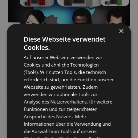
×
Diese Webseite verwendet
Cookies.
Auf unserer Webseite verwenden wir
Das Verständnis der
Kundenperspektive
ist entscheidend, wenn es um
Cloud-Lösungen geht.
Cookies und ähnliche Technologien
Sie priorisieren zunehmend den
Schutz und die Privatsphäre von
(Tools). Wir nutzen Tools, die technisch
Daten
, was eine gesteigerte Sensibilisierung
erforderlich sind, um die Funktion unserer
für
Cybersicherheitsbedrohungen
widerspiegelt. Sie suchen
Webseite zu gewährleisten. Zudem
nach
zuverlässigen und sicheren Cloud-Optionen
, die robuste
Sicherheit bieten, gepaart mit zuverlässigen Supportsystemen.
verwenden wir optionale Tools zur
Ihre Nachfrage nach
integrierten Softwarelösungen
ist erheblich.
Analyse des Nutzerverhaltens, für weitere
Funktionen und zur zielgerichteten
Sie sind bestrebt, die Produktivität durch optimierte Abläufe zu
verbessern. Wenn es um die Verwaltung dieser Lösungen geht,
Ansprache des Nutzers. Mehr
sind
benutzerfreundliche Oberflächen
und Verwaltungsfunktionen für
Informationen über die Verwendung und
Sie unerlässlich. Sie schätzen die einfache Navigation und Verwaltung
die Auswahl von Tools auf unserer
Ihrer Cloud-Dienste, die eine reibungslosere Kommunikation und
allgemeine Betriebsabläufe ermöglichen.