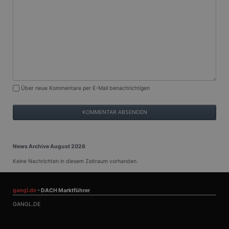
Cookie eines
.c.bing.com
Erstanbieters, das
das
ordnungsgemäße
Funktionieren
dieser Website
sicherstellt.
_fbp
3 Monate
Wird von Facebook
Meta
verwendet, um
Platform Inc.
eine Reihe von
.gangl.de
Werbeprodukten
Kommentar
Über neue Kommentare per E-Mail benachrichtigen
zu liefern, z. B.
Echtzeit-Gebote
von Werbekunden
Dritter
ANONCHK
10 Minuten
Dieses Cookie
Microsoft
enthält
Corporation
Informationen
.c.clarity.ms
News Archive August 2026
darüber, wie der
Endbenutzer die
Keine Nachrichten in diesem Zeitraum vorhanden.
Website nutzt,
sowie über
Werbung, die der
Endbenutzer
möglicherweise vor
gangl.de
- DACH Marktführer
dem Besuch dieser
GANGL.DE
Website gesehen
hat.