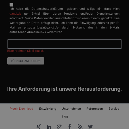
Ich habe die
Datenschutzerklärung
gelesen und willige ein, dass mich
gangl.de
per E-Mail über deren Produkte und/oder Dienstleistungen
informiert. Meine Daten werden ausschließlich zu diesem Zweck genutzt. Eine
Weitergabe an Dritte erfolgt nicht. Ich kann die Einwilligung jederzeit per E-
Mail an
unsubscribe[at]gangl.de
, durch Nutzung des in den E-Mails
enthaltenen Abmeldelinks widerrufen.
Bitte rechnen Sie 5 plus 8.
RÜCKRUF ANFORDERN
Ihre Anforderung ist unsere Herausforderung.
Navigation
Plugin Download
Entwicklung
Unternehmen
Referenzen
Service
überspringen
Blog