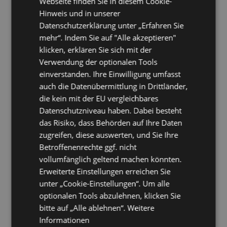
Webseite finden Sie in diesem Cookie-
Profitieren Sie von der
Flexibilität und Skalierbarkeit
der
Hinweis und in unserer
Serviceangebote.
Datenschutzerklärung unter „Erfahren Sie
Ihr Unternehmen benötigt anpassungsfähige Lösungen, die mit den sich
mehr“. Indem Sie auf "Alle akzeptieren"
ändernden Bedürfnissen wachsen können. Die Schönheit der Cloud-
klicken, erklären Sie sich mit der
Lösungen liegt in ihrer Flexibilität, die es Ihnen ermöglicht, je nach
Bedarf auf- oder abzurüsten.
Verwendung der optionalen Tools
Bei der Planung Ihrer Cloud-Strategie berücksichtigen Sie auch die
einverstanden. Ihre Einwilligung umfasst
Zuverlässigkeit und Sicherheit dieser Lösungen.
auch die Datenübermittlung in Drittländer,
Sie erwarten eine
minimale Ausfallzeit
und ein
robustes
die kein mit der EU vergleichbares
Supportsystem
, was diese Faktoren bei der Wahl eines Dienstleisters
Datenschutzniveau haben. Dabei besteht
entscheidend macht. Sie verlassen das Zeitalter der starren IT-
das Risiko, dass Behörden auf Ihre Daten
Strukturen und bewegen sich hin zu flexiblen, sicheren und integrierten
Lösungen.
zugreifen, diese auswerten, und Sie Ihre
Betroffenenrechte ggf. nicht
Exklusive Funktionen von AppRiver
vollumfänglich geltend machen könnten.
Erweiterte Einstellungen erreichen Sie
unter „Cookie-Einstellungen“. Um alle
optionalen Tools abzulehnen, klicken Sie
bitte auf „Alle ablehnen“.
Weitere
Informationen