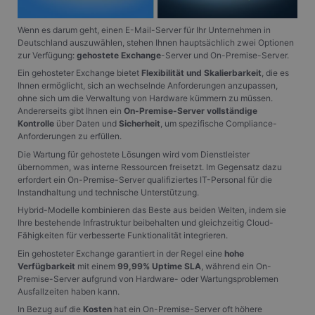
CookieScriptConsent
1 Monat
Dieses Co
CookieScript
Cookie-Sc
www.gangl.de
verwendet
Wenn es darum geht, einen E-Mail-Server für Ihr Unternehmen in
Einwillig
Deutschland auszuwählen, stehen Ihnen hauptsächlich zwei Optionen
für Besuc
zur Verfügung:
gehostete Exchange
-Server und On-Premise-Server.
speichern
Banner vo
Ein gehosteter Exchange bietet
Flexibilität und Skalierbarkeit
, die es
Script.co
ordnungs
Ihnen ermöglicht, sich an wechselnde Anforderungen anzupassen,
funktioni
ohne sich um die Verwaltung von Hardware kümmern zu müssen.
Andererseits gibt Ihnen ein
On-Premise-Server
vollständige
Kontrolle
über Daten und
Sicherheit
, um spezifische Compliance-
Anforderungen zu erfüllen.
Die Wartung für gehostete Lösungen wird vom Dienstleister
Anbieter
/
Name
Ablaufdatum
Beschreibung
übernommen, was interne Ressourcen freisetzt. Im Gegensatz dazu
Domäne
erfordert ein On-Premise-Server qualifiziertes IT-Personal für die
Anbieter
_tt_enable_cookie
.gangl.de
1 Jahr
Instandhaltung und technische Unterstützung.
Name
/
Ablaufdatum
Beschreibung
Anbieter
Domäne
/
Hybrid-Modelle kombinieren das Beste aus beiden Welten, indem sie
Name
Ablaufdatum
Beschreibung
_ttp
.tiktok.com
1 Jahr
Domäne
Ihre bestehende Infrastruktur beibehalten und gleichzeitig Cloud-
_ga
1 Jahr 1
Dieser Cookie-
Google
_rdt_uuid
.gangl.de
3 Monate
Monat
Name ist mit
Fähigkeiten für verbesserte Funktionalität integrieren.
MUID
LLC
1 Jahr
Dieses Cookie wird
Microsoft
Google Universal
.gangl.de
von Microsoft
Corporation
_ttp
.gangl.de
1 Jahr
Ein gehosteter Exchange garantiert in der Regel eine
hohe
Analytics
häufig als
.bing.com
verknüpft. Dies ist
eindeutige
Verfügbarkeit
mit einem
99,99% Uptime SLA
, während ein On-
_clsk
1 Tag
Microsoft
eine wichtige
Benutzerkennung
Premise-Server aufgrund von Hardware- oder Wartungsproblemen
.gangl.de
Aktualisierung des
verwendet. Es kan
Ausfallzeiten haben kann.
am häufigsten
durch eingebettete
_clck
.gangl.de
1 Jahr
verwendeten
Microsoft-Skripte
In Bezug auf die
Kosten
hat ein On-Premise-Server oft höhere
Analysedienstes