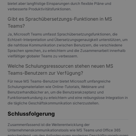
_gid
1 Tag
Dieses Cookie
Google
Informationen
bietet aber langfristige Einsparungen durch flexible Pläne und
wird von Google
LLC
darüber, wie der
Analytics gesetzt.
verbesserte Produktivitätsfunktionen.
.gangl.de
Endbenutzer die
Es speichert und
Website nutzt,
aktualisiert einen
sowie über
Gibt es Sprachübersetzungs-Funktionen in MS
eindeutigen Wert
Werbung, die der
Teams?
für jede besuchte
Endbenutzer
Seite und wird
möglicherweise vor
zum Zählen und
Ja, Microsoft Teams umfasst Sprachübersetzungsfunktionen, die
dem Besuch dieser
Verfolgen von
Website gesehen
Echtzeit-Interpretation und Übersetzungsgenauigkeit unterstützen, um
Seitenaufrufen
hat.
die nahtlose Kommunikation zwischen Benutzern, die verschiedene
verwendet.
Sprachen sprechen, zu erleichtern und die Zusammenarbeit innerhalb
MR
7 Tage
Dies ist ein
Microsoft
_gat
56 Sekunden
Dieser Cookie-
Google
vielfältiger globaler Teams zu verbessern.
Microsoft MSN-
Corporation
Name ist mit
LLC
Cookie eines
.c.bing.com
Google Universal
.gangl.de
Drittanbieters, mit
Welche Schulungsressourcen stehen neuen MS
Analytics
dem wir die
Teams-Benutzern zur Verfügung?
verknüpft. Gemäß
Nutzung der
der
Website für interne
Dokumentation
Für neue MS Teams-Benutzer bietet Microsoft umfangreiche
Analysen messen.
wird er zur
Schulungsmaterialien wie Online-Tutorials, Webinare und
Drosselung der
SM
.c.clarity.ms
Session
Dies ist ein
Benutzerhandbücher an, um die Benutzerakzeptanz und
Anforderungsrate
Microsoft MSN-
Funktionserkundung zu erleichtern und eine reibungslose Integration in
verwendet,
Cookie eines
wodurch die
die tägliche Geschäftskommunikation sicherzustellen.
Drittanbieters, mit
Datenerfassung
dem wir die
auf Websites mit
Nutzung der
Schlussfolgerung
hohem
Website für interne
Datenaufkommen
Analysen messen.
eingeschränkt
Zusammenfassend ist die Weiterentwicklung der
wird.
MUID
1 Jahr
Dieses Cookie wird
Microsoft
Unternehmenskommunikationstools wie MS Teams und Office 365
von Microsoft
Corporation
entscheidend, um den Anforderungen moderner Geschäftsumgebungen