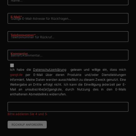
Pflichtfeld
E-Mail
*
Pflichtfeld
Telefonnummer
*
Kommentar
Ich habe die
Datenschutzerklärung
gelesen und willige ein, dass mich
gangl.de
per E-Mail über deren Produkte und/oder Dienstleistungen
informiert. Meine Daten werden ausschließlich zu diesem Zweck genutzt. Eine
Weitergabe an Dritte erfolgt nicht. Ich kann die Einwilligung jederzeit per E-
Mail an
unsubscribe[at]gangl.de
, durch Nutzung des in den E-Mails
enthaltenen Abmeldelinks widerrufen.
Bitte addieren Sie 4 und 5.
RÜCKRUF ANFORDERN