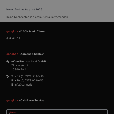
Endbenutzer
möglicherweise vor
dem Besuch dieser
News Archive August 2026
Website gesehen
hat.
Keine Nachrichten in diesem Zeitraum vorhanden.
gangl.de
- DACH Marktführer
GANGL.DE
gangl.de
- Adresse & Kontakt
eKomi Deutschland GmbH
Zimmerstr. 11
10969 Berlin
T:
+49 (0) 7173 9290-53
F:
+49 (0) 7173 9290-55
E:
info@gangl.de
gangl.de
- Call-Back-Service
Pflichtfeld
Name
*