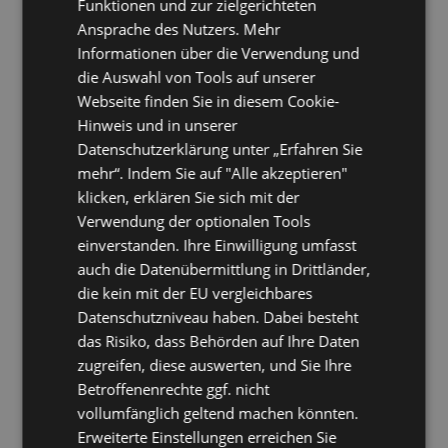
Funktionen und zur zielgerichteten
Ansprache des Nutzers. Mehr
Trotz der zahlreichen Vorteile, die MS Teams und Office 365 bieten,
sehen Organisationen mehrere Herausforderungen bei der Einführung
Informationen über die Verwendung und
dieser fortschrittlichen Kommunikationsplattformen. Das erste
die Auswahl von Tools auf unserer
wesentliche Hindernis sind die Schulungsanforderungen, die
Webseite finden Sie in diesem Cookie-
notwendig sind, um sicherzustellen, dass alle Mitarbeiter diese Tools
effektiv nutzen können. Die Schulung muss umfassend sein und auf
Hinweis und in unserer
verschiedene Fähigkeitsstufen innerhalb der Organisation
Datenschutzerklärung unter „Erfahren Sie
zugeschnitten sein, was zeitaufwändig und kostspielig sein kann.
mehr“. Indem Sie auf "Alle akzeptieren"
Darüber hinaus ist eine kontinuierliche Unterstützung entscheidend,
um Mitarbeitern bei der Fehlerbehebung zu helfen und sie an Plattform-
klicken, erklären Sie sich mit der
Updates anzupassen.
Verwendung der optionalen Tools
Eine weitere wichtige Herausforderung ist der kulturelle Widerstand am
einverstanden. Ihre Einwilligung umfasst
Arbeitsplatz. Mitarbeiter, die an traditionelle Kommunikationsmethoden
auch die Datenübermittlung in Drittländer,
gewöhnt sind, könnten zögerlich sein, sich auf einen digitalen Ansatz
umzustellen. Dieser Widerstand resultiert oft aus mangelnder
die kein mit der EU vergleichbares
Vertrautheit mit den neuen Tools oder der Angst, dass diese
Datenschutzniveau haben. Dabei besteht
Änderungen etablierte Arbeitsabläufe stören werden. Um diese
das Risiko, dass Behörden auf Ihre Daten
Denkweise zu überwinden, sind durchdachte Change-Management-
Strategien erforderlich, die die Vorteile betonen und einen
zugreifen, diese auswerten, und Sie Ihre
reibungslosen Übergang erleichtern.
Betroffenenrechte ggf. nicht
Um MS Teams und Office 365 erfolgreich umzusetzen, müssen
vollumfänglich geltend machen könnten.
Organisationen sowohl in anfängliche als auch in kontinuierliche
Erweiterte Einstellungen erreichen Sie
Schulungsprogramme investieren. Zudem müssen sie sich aktiv in die