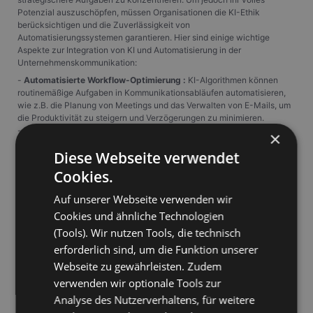
Potenzial auszuschöpfen, müssen Organisationen die KI-Ethik
berücksichtigen und die Zuverlässigkeit von
Automatisierungssystemen garantieren. Hier sind einige wichtige
Aspekte zur Integration von KI und Automatisierung in der
Unternehmenskommunikation:
-
Automatisierte Workflow-Optimierung :
KI-Algorithmen können
routinemäßige Aufgaben in Kommunikationsabläufen automatisieren,
wie z.B. die Planung von Meetings und das Verwalten von E-Mails, um
die Produktivität zu steigern und Verzögerungen zu minimieren.
-
Personalisierung des Nutzererlebnisses :
KI kann Nutzerdaten
×
analysieren, um Kommunikation und Benachrichtigungen entsprechend
Diese Webseite verwendet
individueller Präferenzen anzupassen, was die Interaktion und
Zufriedenheit verbessert.
Cookies.
- Erweiterte Datenanalyse : Automatisierungstools in MS Teams und
Office 365 können große Mengen an Kommunikationsdaten
Auf unserer Webseite verwenden wir
verarbeiten und Einblicke liefern, die bei fundierten Entscheidungen
Cookies und ähnliche Technologien
helfen.
(Tools). Wir nutzen Tools, die technisch
-
Ethik und Compliance :
Die Implementierung von KI-Lösungen muss
die Einhaltung ethischer Standards und gesetzlicher Anforderungen
erforderlich sind, um die Funktion unserer
umfassen, um die Privatsphäre zu schützen und Fairness bei
Webseite zu gewährleisten. Zudem
automatisierten Entscheidungen zu gewährleisten.
verwenden wir optionale Tools zur
Herausforderungen und Strategien bei
Analyse des Nutzerverhaltens, für weitere
Adoption