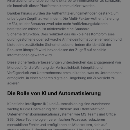
Finanzberichte und persönliche Mitarbeiterinformationen zu schützen,
die innerhalb dieser Plattformen kommuniziert werden.
Darüber hinaus wurden die Authentifizierungsmethoden gestärkt, um
unbefugten Zugriff zu verhindern. Die Multi-Faktor-Authentifizierung
(MFA), bei der Benutzer zwei oder mehr Verifizierungsfaktoren
bereitstellen müssen, ist mittlerweile eine Standard-
Sicherheitsfunktion. Dies reduziert das Risiko eines Kompromisses
durch gestohlene oder schwache Anmeldeinformationen erheblich und
bietet eine zusätzliche Sicherheitsebene, indem die Identität der
Benutzer überprüft wird, bevor diesen der Zugriff auf sensible
Informationen gewährt wird.
Diese Sicherheitsverbesserungen unterstreichen das Engagement von
Microsoft für die Wahrung der Vertraulichkeit, Integrität und
Verfügbarkeit von Unternehmenskommunikation, was es Unternehmen
ermöglicht, in einer sicheren digitalen Umgebung mit Zuversicht zu
agieren.
Die Rolle von KI und Automatisierung
Künstliche Intelligenz (KI) und Automatisierung sind zunehmend
wichtig für die Optimierung der Effizienz und Effektivität von
Unternehmenskommunikationssystemen wie MS Teams und Office
365. Diese Technologien vereinfachen Prozesse, reduzieren
menschliche Fehler und ermöglichen es Mitarbeitern, sich auf
strategischere Aufgaben zu konzentrieren. Um jedoch ihr volles