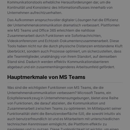
Kommunikationstools erhebliche Herausforderungen dar, um die
Kontinuität und Konsistenz des Informationsflusses innerhalb von
Unternehmen aufrechtzuerhalten.
Das Aufkommen anspruchsvoller digitaler Lösungen hat die Effizienz
der Unternehmenskommunikation dramatisch verbessert. Plattformen
wie MS Teams und Office 365 erleichtern die nahtlose
Zusammenarbeit durch Funktionen wie Sofortnachrichten,
Videokonferenzen und Echtzeit-Dokumentenzusammenarbeit. Diese
Tools haben nicht nur die durch physische Distanzen entstandene Kluft
überbrückt, sondern auch Prozesse optimiert, um sicherzustellen, dass
alle Teammitglieder, unabhängig von ihrem Standort, auf demselben
Stand sind. Dadurch werden effektiv Kommunikationsbarrieren
abgebaut und ein zusammenhängenderes Arbeitsumfeld gefördert.
Hauptmerkmale von MS Teams
Was sind die wichtigsten Funktionen von MS Teams, die die
Unternehmenskommunikation verbessern? Microsoft Teams, ein
Eckpfeilerwerkzeug in Unternehmensumgebungen, bietet eine Reihe
von Funktionen, die darauf abzielen, die Kommunikation und
Zusammenarbeit zwischen Teams zu optimieren. Im Mittelpunkt seiner
Funktionalität steht die Benutzeroberfläche (UI), die sowohl intuitiv als
auch benutzerfreundlich ist und es Mitarbeitern mit unterschiedlichen
technischen Kenntnissen ermöglicht, die Plattform effektiv zu
navigieren und zu nutzen. Diese Zugänglichkeit ist wichtig, um einen