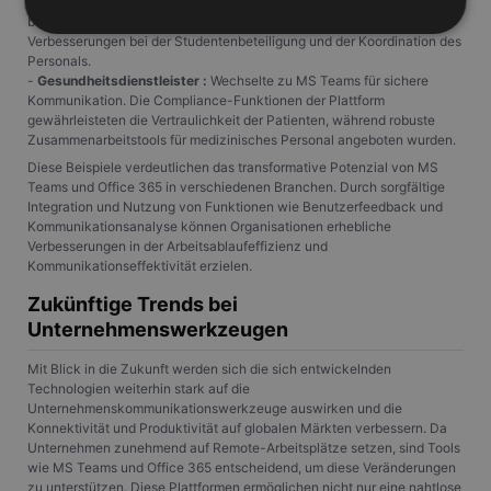
akademische Zwecke ein. Verbesserte Kommunikationstools halfen
beim reibungslosen Übergang zum Online-Lernen mit spürbaren
Verbesserungen bei der Studentenbeteiligung und der Koordination des
Personals.
Unbedingt erforderlich
Performance
-
Gesundheitsdienstleister :
Wechselte zu MS Teams für sichere
Kommunikation. Die Compliance-Funktionen der Plattform
Targeting
Unklassifizierte
gewährleisteten die Vertraulichkeit der Patienten, während robuste
Zusammenarbeitstools für medizinisches Personal angeboten wurden.
Unbedingt erforderliche Cookies ermöglichen
wesentliche Kernfunktionen der Website wie die
Diese Beispiele verdeutlichen das transformative Potenzial von MS
Benutzeranmeldung und die Kontoverwaltung.
Teams und Office 365 in verschiedenen Branchen. Durch sorgfältige
Ohne die unbedingt erforderlichen Cookies kann die
Integration und Nutzung von Funktionen wie Benutzerfeedback und
Website nicht ordnungsgemäß verwendet werden.
Kommunikationsanalyse können Organisationen erhebliche
Verbesserungen in der Arbeitsablaufeffizienz und
Anbieter
/
Name
Ablaufdatum
Beschrei
Kommunikationseffektivität erzielen.
Domäne
Zukünftige Trends bei
PHPSESSID
Session
Cookie, d
PHP.net
Anwendun
www.gangl.de
Unternehmenswerkzeugen
wird, die 
Sprache ba
eine allg
Mit Blick in die Zukunft werden sich die sich entwickelnden
die zum V
Technologien weiterhin stark auf die
Benutzers
Unternehmenskommunikationswerkzeuge auswirken und die
verwendet
Normalerw
Konnektivität und Produktivität auf globalen Märkten verbessern. Da
sich um ei
Unternehmen zunehmend auf Remote-Arbeitsplätze setzen, sind Tools
generierte
wie MS Teams und Office 365 entscheidend, um diese Veränderungen
und Weise
verwendet
zu unterstützen. Diese Plattformen ermöglichen nicht nur eine nahtlose