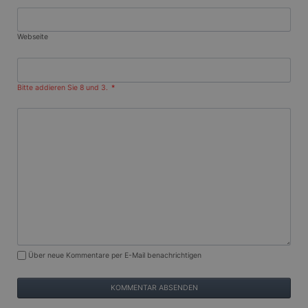
verwenden, um
Website-Inhalte
von der besuchten
Seite zu teilen.
Webseite
SRM_B
1 Jahr
Dies ist ein
Microsoft
Microsoft MSN-
Corporation
Cookie eines
.c.bing.com
Erstanbieters, das
Bitte addieren Sie 8 und 3.
*
das
ordnungsgemäße
Funktionieren
dieser Website
sicherstellt.
_fbp
3 Monate
Wird von Facebook
Meta
verwendet, um
Platform Inc.
eine Reihe von
.gangl.de
Werbeprodukten
zu liefern, z. B.
Echtzeit-Gebote
von Werbekunden
Dritter
ANONCHK
10 Minuten
Dieses Cookie
Microsoft
enthält
Corporation
Kommentar
Über neue Kommentare per E-Mail benachrichtigen
Informationen
.c.clarity.ms
darüber, wie der
Endbenutzer die
Website nutzt,
sowie über
Werbung, die der