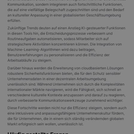
die Site sp
Kommunikation, sondern integrieren auch fortschrittliche Funktionen,
gutes Beis
die auf eine vielfältige Belegschaft zugeschnitten sind und den Bedarf
die Beibe
an kultureller Anpassung in einer globalisierten Geschäftsumgebung
Anmeldest
Benutzer 
erfüllen.
Seiten.
Zukünftige Trends deuten auf einen Anstieg KI-gesteuerter Funktionen
CookieScriptConsent
1 Monat
Dieses Co
CookieScript
in diesen Tools hin, die Entscheidungsprozesse verbessern und
Cookie-Sc
www.gangl.de
Routineaufgaben automatisieren, sodass Mitarbeiter sich auf
verwendet
strategischere Aktivitäten konzentrieren können. Die Integration von
Einwillig
für Besuc
Machine-Learning-Algorithmen wird dazu beitragen,
speichern
Benutzererfahrungen zu personalisieren und die Effizienz der
Banner vo
Arbeitsabläufe zu steigern.
Script.co
ordnungs
Darüber hinaus werden die Erweiterung von cloudbasierten Lösungen
funktioni
robustere Sicherheitsfunktionen bieten, die für den Schutz sensibler
Unternehmensdaten in einer dezentralen Arbeitsumgebung
unerlässlich sind. Während Unternehmen sich durch die Komplexitäten
internationaler Märkte navigieren, wird die Fähigkeit, sich schnell an
verschiedene kulturelle Kontexte anzupassen und darauf zu reagieren,
Anbieter
/
Name
Ablaufdatum
Beschreibung
durch verbesserte Kommunikationswerkzeuge zunehmend wichtiger.
Domäne
Anbieter
Diese Fortschritte werden nicht nur die Effizienz steigern, sondern auch
_tt_enable_cookie
.gangl.de
1 Jahr
Name
/
Ablaufdatum
Beschreibung
eine inklusivere und anpassungsfähigere Unternehmenskultur fördern,
Anbieter
Domäne
/
die für Unternehmen, die in einem sich ständig verändernden globalen
Name
Ablaufdatum
Beschreibung
_ttp
.tiktok.com
1 Jahr
Domäne
Markt erfolgreich sein wollen, unerlässlich ist.
_ga
1 Jahr 1
Dieser Cookie-
Google
_rdt_uuid
.gangl.de
3 Monate
Monat
Name ist mit
MUID
LLC
1 Jahr
Dieses Cookie wird
Microsoft
Google Universal