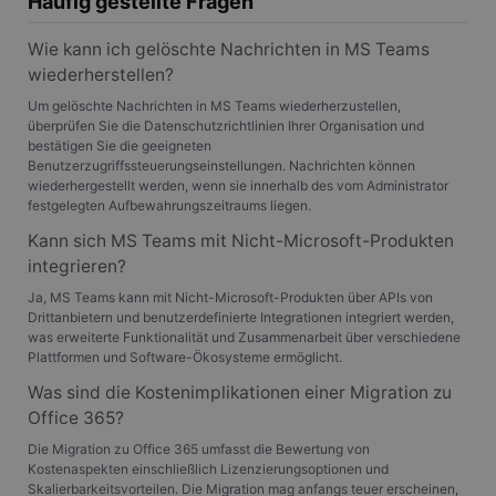
Häufig gestellte Fragen
.gangl.de
von Microsoft
Corporation
_ttp
.gangl.de
1 Jahr
Analytics
häufig als
.bing.com
verknüpft. Dies ist
eindeutige
_clsk
1 Tag
Microsoft
eine wichtige
Wie kann ich gelöschte Nachrichten in MS Teams
Benutzerkennung
.gangl.de
Aktualisierung des
verwendet. Es kan
wiederherstellen?
am häufigsten
durch eingebettete
_clck
.gangl.de
1 Jahr
verwendeten
Microsoft-Skripte
Um gelöschte Nachrichten in MS Teams wiederherzustellen,
Analysedienstes
festgelegt werden.
von Google.
überprüfen Sie die Datenschutzrichtlinien Ihrer Organisation und
Es wird allgemein
Dieses Cookie
angenommen, das
bestätigen Sie die geeigneten
wird verwendet,
die
Benutzerzugriffssteuerungseinstellungen. Nachrichten können
um eindeutige
Synchronisierung
wiederhergestellt werden, wenn sie innerhalb des vom Administrator
Benutzer zu
über viele
unterscheiden,
verschiedene
festgelegten Aufbewahrungszeitraums liegen.
indem eine
Microsoft-
zufällig generierte
Domänen hinweg
Kann sich MS Teams mit Nicht-Microsoft-Produkten
Nummer als
möglich ist, um die
Client-ID
integrieren?
Benutzerverfolgun
zugewiesen wird.
zu ermöglichen.
Es ist in jeder
Ja, MS Teams kann mit Nicht-Microsoft-Produkten über APIs von
Seitenanforderung
MR
7 Tage
Dies ist ein
Microsoft
Drittanbietern und benutzerdefinierte Integrationen integriert werden,
auf einer Site
Microsoft MSN-
Corporation
was erweiterte Funktionalität und Zusammenarbeit über verschiedene
enthalten und
Cookie eines
.c.clarity.ms
wird zur
Plattformen und Software-Ökosysteme ermöglicht.
Drittanbieters, mit
Berechnung von
dem wir die
Besucher-,
Nutzung der
Was sind die Kostenimplikationen einer Migration zu
Sitzungs- und
Website für interne
Office 365?
Kampagnendaten
Analysen messen.
für die Site-
Die Migration zu Office 365 umfasst die Bewertung von
Analyseberichte
_gcl_au
3 Monate
Dieses Cookie wird
Google LLC
verwendet.
Kostenaspekten einschließlich Lizenzierungsoptionen und
von Doubleclick
.gangl.de
gesetzt und enthält
Skalierbarkeitsvorteilen. Die Migration mag anfangs teuer erscheinen,