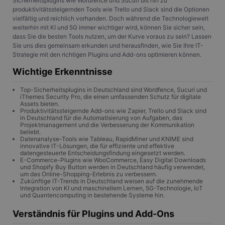
Sicherheitsplugins wie Wordfence und Sucuri bis hin zu
produktivitätssteigernden Tools wie Trello und Slack sind die Optionen
vielfältig und reichlich vorhanden. Doch während die Technologiewelt
weiterhin mit KI und 5G immer wichtiger wird, können Sie sicher sein,
dass Sie die besten Tools nutzen, um der Kurve voraus zu sein? Lassen
Sie uns dies gemeinsam erkunden und herausfinden, wie Sie Ihre IT-
Strategie mit den richtigen Plugins und Add-ons optimieren können.
Wichtige Erkenntnisse
Top-Sicherheitsplugins in Deutschland sind Wordfence, Sucuri und
iThemes Security Pro, die einen umfassenden Schutz für digitale
Assets bieten.
Produktivitätssteigernde Add-ons wie Zapier, Trello und Slack sind
in Deutschland für die Automatisierung von Aufgaben, das
Projektmanagement und die Verbesserung der Kommunikation
beliebt.
Datenanalyse-Tools wie Tableau, RapidMiner und KNIME sind
innovative IT-Lösungen, die für effiziente und effektive
datengesteuerte Entscheidungsfindung eingesetzt werden.
E-Commerce-Plugins wie WooCommerce, Easy Digital Downloads
und Shopify Buy Button werden in Deutschland häufig verwendet,
um das Online-Shopping-Erlebnis zu verbessern.
Zukünftige IT-Trends in Deutschland weisen auf die zunehmende
Integration von KI und maschinellem Lernen, 5G-Technologie, IoT
und Quantencomputing in bestehende Systeme hin.
Verständnis für Plugins und Add-Ons