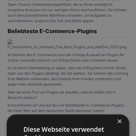
Open-Source-Datenanalyseplattform, die es Ihnen ermöglicht,
komplexe Analysen mit nur wenigen Klicks durchzuführen. Sie können
auch benutzerdefinierte Workflows erstellen, um Aufgaben zu
automatisieren, wodurch Sie Zeit und Mühe sparen.
Beliebteste E-Commerce-Plugins
Im Bereich des E-Commerce kann die richtige Auswahl an Plugins Ihr
Online-Geschäft wirklich zum Erfolg führen oder scheitern lassen.
Es ist keine Übertreibung zu sagen, dass der Erfolg Ihres Online-Shops
stark von den Plugins abhängt, die Sie wählen. Sie können die Leistung
Ihrer Website verbessern, das Erlebnis Ihrer Kunden verbessern und
sogar mehr Verkäufe generieren.
Aber bei einer Flut von Plugins da draußen, welche sollten Sie in
Betracht ziehen?
Konzentrieren wir uns auf die vier beliebtesten E-Commerce-Plugins,
die ihren Wert auf dem deutschen Markt bewiesen haben:
×
WooCommerce
: Dies ist das weltweit beliebteste E-Commerce-
Plugin. Es ist vielseitig, benutzerfreundlich und vollgepackt mit
Diese Webseite verwendet
Funktionen. Außerdem ist es kostenlos!