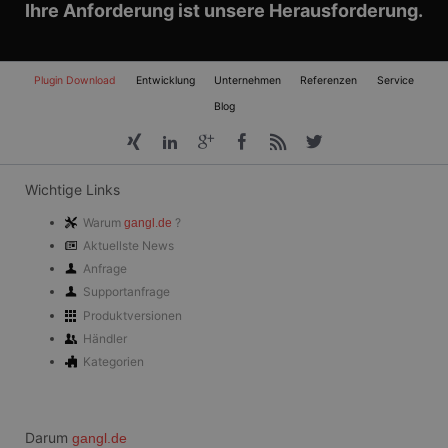
Ihre Anforderung ist unsere Herausforderung.
CLID
www.clarity.ms
1 Jahr
Dieses Cookie wird
normalerweise von
Dstillery gesetzt,
um das Teilen von
Navigation
Medieninhalten für
Plugin Download
Entwicklung
Unternehmen
Referenzen
Service
überspringen
soziale Medien zu
Blog
ermöglichen. Es
kann auch
Informationen übe
Website-Besucher
sammeln, wenn
diese soziale
Wichtige Links
Medien
verwenden, um
Website-Inhalte
Warum
?
gangl.de
von der besuchten
Aktuellste News
Seite zu teilen.
Anfrage
SRM_B
1 Jahr
Dies ist ein
Microsoft
Supportanfrage
Microsoft MSN-
Corporation
Cookie eines
.c.bing.com
Produktversionen
Erstanbieters, das
das
Händler
ordnungsgemäße
Kategorien
Funktionieren
dieser Website
sicherstellt.
_fbp
3 Monate
Wird von Facebook
Meta
verwendet, um
Platform Inc.
Darum
gangl.de
eine Reihe von