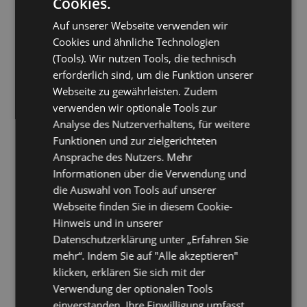
Cookies.
Easy Digital Downloads (EDD)
: Wenn Sie digitale Produkte
verkaufen, ist EDD ein Geschenk des Himmels. Es ist speziell für den
Auf unserer Webseite verwenden wir
digitalen Verkauf konzipiert und bietet robuste Funktionen für deren
Cookies und ähnliche Technologien
Handhabung.
(Tools). Wir nutzen Tools, die technisch
Shopify Buy Button
: Mit diesem Plugin können Sie die zuverlässige
und funktionsreiche Plattform von Shopify auf jeder Website nutzen.
erforderlich sind, um die Funktion unserer
BigCommerce
: Wenn Sie planen, zu skalieren, bietet BigCommerce
Webseite zu gewährleisten. Zudem
fortgeschrittenere Funktionen, die größere Shops bewältigen
verwenden wir optionale Tools zur
können.
Analyse des Nutzerverhaltens, für weitere
Tech Game-Changers: KI-Erweiterungen
Funktionen und zur zielgerichteten
Ansprache des Nutzers. Mehr
Während wir uns in dieses digitale Zeitalter begeben, heben sich
Informationen über die Verwendung und
künstliche Intelligenz (KI) Add-ons als echte Spielveränderer in der
die Auswahl von Tools auf unserer
Technologie hervor.
Webseite finden Sie in diesem Cookie-
Sie haben zweifellos das Gerede über KI gehört. Es ist nicht nur Hype;
KI ist revolutionär. Diese Add-ons sind in der Lage zu lernen und
Hinweis und in unserer
Entscheidungen zu treffen, sie verwandeln alltägliche Aufgaben in
Datenschutzerklärung unter „Erfahren Sie
automatisierte Prozesse. Sie haben einen virtuellen Assistenten in Ihrer
mehr“. Indem Sie auf "Alle akzeptieren"
Tasche, einen Algorithmus, der Ihren nächsten Film empfiehlt, und
einen Chatbot, der Kundenanfragen bearbeitet. Das ist KI in Aktion und
klicken, erklären Sie sich mit der
es ist erst der Anfang.
Verwendung der optionalen Tools
KI Add-ons bieten Wachstumspotenzial in allen Sektoren. Sie können
einverstanden. Ihre Einwilligung umfasst