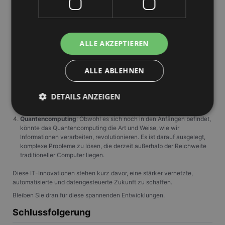
wird aber immer ausgefeilter. Algorithmen zum maschinellen Lernen
werden sich weiterentwickeln, zunehmend Aufgaben automatisieren
und aufschlussreiche Analysen liefern.
5G und darüber hinaus
: Mit dem Ausrollen von 5G-Netzwerken
ALLE AKZEPTIEREN
treten wir in das Zeitalter der ultra-schnellen, zuverlässigen
Konnektivität ein. Dies wird andere Technologietrends, wie IoT und
KI, stärken.
ALLE ABLEHNEN
Internet der Dinge (IoT)
: IoT-Geräte werden alltäglich. Mit der
Verbindung immer mehr Geräte wird es einen Anstieg der generierten
DETAILS ANZEIGEN
Daten geben, der ein enormes Potenzial für Einblicke und
Automatisierung bietet.
Quantencomputing
: Obwohl es sich noch in den Anfängen befindet,
könnte das Quantencomputing die Art und Weise, wie wir
Unbedingt erforderlich
Performance
Informationen verarbeiten, revolutionieren. Es ist darauf ausgelegt,
komplexe Probleme zu lösen, die derzeit außerhalb der Reichweite
Targeting
Unklassifizierte
traditioneller Computer liegen.
Unbedingt erforderliche Cookies ermöglichen
Diese IT-Innovationen stehen kurz davor, eine stärker vernetzte,
wesentliche Kernfunktionen der Website wie die
automatisierte und datengesteuerte Zukunft zu schaffen.
Benutzeranmeldung und die Kontoverwaltung.
Ohne die unbedingt erforderlichen Cookies kann die
Bleiben Sie dran für diese spannenden Entwicklungen.
Website nicht ordnungsgemäß verwendet werden.
Schlussfolgerung
Anbieter
/
Name
Ablaufdatum
Beschrei
Domäne