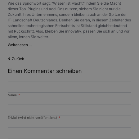
Wie das Sprichwort sagt: "Wissen ist Macht." Indem Sie die Macht
PHPSESSID
Session
Cookie, d
PHP.net
dieser Top-Plugins und Add-Ons nutzen, sichern Sie nicht nur die
Anwendun
www.gangl.de
Zukunft Ihres Unternehmens, sondern bleiben auch an der Spitze der
wird, die 
IT-Landschaft Deutschlands. Denken Sie daran, in diesem Zeitalter des
Sprache ba
schnellen technologischen Fortschritts ist Stillstand gleichbedeutend
eine allg
die zum V
mit Rückschritt. Also, bleiben Sie innovativ, passen Sie sich an und vor
Benutzers
allem, lernen Sie weiter.
verwendet
Normalerw
IT-
Weiterlesen …
sich um ei
Innovationen
generierte
für
und Weise
Zurück
verwendet
Deutschland:
die Site sp
Die
gutes Beis
Einen Kommentar schreiben
besten
die Beibe
Anmeldest
Plugins
Benutzer 
und
Seiten.
Add-
Ons
Pflichtfeld
Name
*
CookieScriptConsent
1 Monat
Dieses Co
CookieScript
Cookie-Sc
www.gangl.de
verwendet
Einwillig
für Besuc
speichern
Pflichtfeld
E-Mail (wird nicht veröffentlicht)
*
Banner vo
Script.co
ordnungs
funktioni