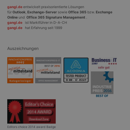
.gangl.de
Werbeprodukten
gangl.de
entwickelt praxisorientierte Lösungen
zu liefern, z. B.
Echtzeit-Gebote
für
Outlook
,
Exchange-Server
sowie
Office 365
bzw.
Exchange
von Werbekunden
Online
und
Office 365 Signature Management
.
Dritter
gangl.de
ist Marktführer in D-A-CH
gangl.de
hat Erfahrung seit 1999
ANONCHK
10 Minuten
Dieses Cookie
Microsoft
enthält
Corporation
Informationen
.c.clarity.ms
darüber, wie der
Endbenutzer die
Auszeichnungen
Website nutzt,
sowie über
Werbung, die der
Endbenutzer
möglicherweise vor
dem Besuch dieser
Website gesehen
hat.
Editors choice 2014 award Badge