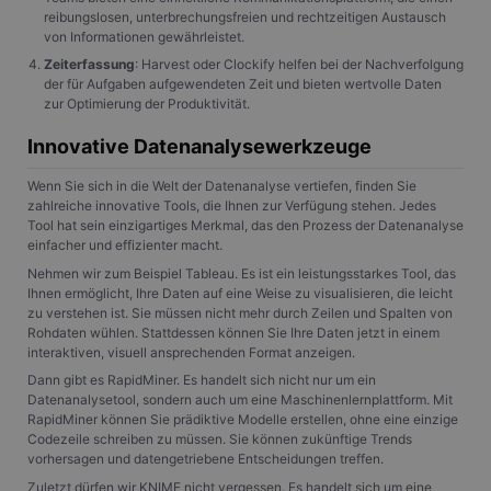
reibungslosen, unterbrechungsfreien und rechtzeitigen Austausch
von Informationen gewährleistet.
Zeiterfassung
: Harvest oder Clockify helfen bei der Nachverfolgung
der für Aufgaben aufgewendeten Zeit und bieten wertvolle Daten
zur Optimierung der Produktivität.
Innovative Datenanalysewerkzeuge
Wenn Sie sich in die Welt der Datenanalyse vertiefen, finden Sie
zahlreiche innovative Tools, die Ihnen zur Verfügung stehen. Jedes
Tool hat sein einzigartiges Merkmal, das den Prozess der Datenanalyse
einfacher und effizienter macht.
Nehmen wir zum Beispiel Tableau. Es ist ein leistungsstarkes Tool, das
Ihnen ermöglicht, Ihre Daten auf eine Weise zu visualisieren, die leicht
zu verstehen ist. Sie müssen nicht mehr durch Zeilen und Spalten von
Rohdaten wühlen. Stattdessen können Sie Ihre Daten jetzt in einem
interaktiven, visuell ansprechenden Format anzeigen.
Dann gibt es RapidMiner. Es handelt sich nicht nur um ein
Datenanalysetool, sondern auch um eine Maschinenlernplattform. Mit
RapidMiner können Sie prädiktive Modelle erstellen, ohne eine einzige
Codezeile schreiben zu müssen. Sie können zukünftige Trends
vorhersagen und datengetriebene Entscheidungen treffen.
Zuletzt dürfen wir KNIME nicht vergessen. Es handelt sich um eine