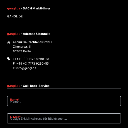
gangl.de
- DACH Marktführer
GANGL.DE
gangl.de
- Adresse & Kontakt
eKomi Deutschland GmbH
Zimmerstr. 11
10969 Berlin
T:
+49 (0) 7173 9290-53
F:
+49 (0) 7173 9290-55
E:
info@gangl.de
gangl.de
- Call-Back-Service
Pflichtfeld
Name
*
Pflichtfeld
E-Mail
*