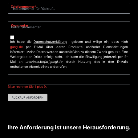
Pflichtfeld
Telefonnummer
*
Kommentar
Ich habe die
Datenschutzerklärung
gelesen und willige ein, dass mich
gangl.de
per E-Mail über deren Produkte und/oder Dienstleistungen
informiert. Meine Daten werden ausschließlich zu diesem Zweck genutzt. Eine
Weitergabe an Dritte erfolgt nicht. Ich kann die Einwilligung jederzeit per E-
Mail an
unsubscribe[at]gangl.de
, durch Nutzung des in den E-Mails
enthaltenen Abmeldelinks widerrufen.
Bitte rechnen Sie 1 plus 9.
RÜCKRUF ANFORDERN
Ihre Anforderung ist unsere Herausforderung.