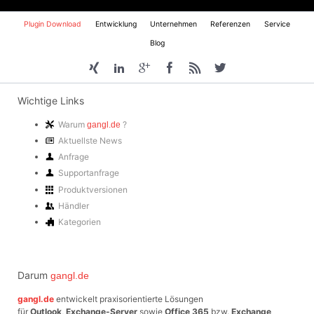
Navigation
Plugin Download
Entwicklung
Unternehmen
Referenzen
Service
überspringen
Blog
Wichtige Links
Warum
?
gangl.de
Aktuellste News
Anfrage
Supportanfrage
Produktversionen
Händler
Kategorien
Darum
gangl.de
gangl.de
entwickelt praxisorientierte Lösungen
für
Outlook
,
Exchange-Server
sowie
Office 365
bzw.
Exchange