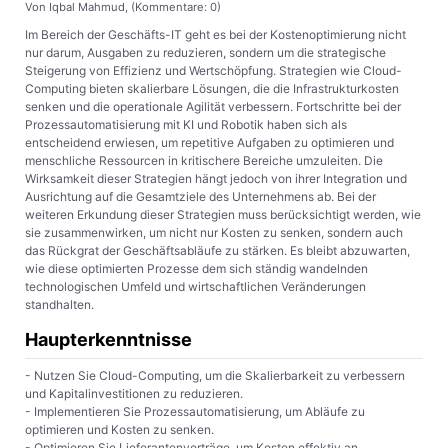
Von Iqbal Mahmud, (Kommentare: 0)
Im Bereich der Geschäfts-IT geht es bei der Kostenoptimierung nicht
nur darum, Ausgaben zu reduzieren, sondern um die strategische
Steigerung von Effizienz und Wertschöpfung. Strategien wie Cloud-
Computing bieten skalierbare Lösungen, die die Infrastrukturkosten
senken und die operationale Agilität verbessern. Fortschritte bei der
Prozessautomatisierung mit KI und Robotik haben sich als
entscheidend erwiesen, um repetitive Aufgaben zu optimieren und
menschliche Ressourcen in kritischere Bereiche umzuleiten. Die
Wirksamkeit dieser Strategien hängt jedoch von ihrer Integration und
Ausrichtung auf die Gesamtziele des Unternehmens ab. Bei der
weiteren Erkundung dieser Strategien muss berücksichtigt werden, wie
sie zusammenwirken, um nicht nur Kosten zu senken, sondern auch
das Rückgrat der Geschäftsabläufe zu stärken. Es bleibt abzuwarten,
wie diese optimierten Prozesse dem sich ständig wandelnden
technologischen Umfeld und wirtschaftlichen Veränderungen
standhalten.
Haupterkenntnisse
- Nutzen Sie Cloud-Computing, um die Skalierbarkeit zu verbessern
und Kapitalinvestitionen zu reduzieren.
- Implementieren Sie Prozessautomatisierung, um Abläufe zu
optimieren und Kosten zu senken.
- Optimieren Sie Lieferantenverträge, um Kosten effektiv an