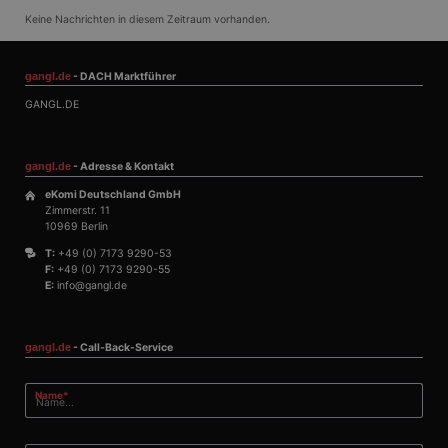
Sprache 
eine al
Keine Nachrichten in diesem Zeitraum vorhanden.
die zum
Benutzer
verwend
Normale
gangl.de
- DACH Marktführer
sich um 
generiert
GANGL.DE
und Weis
verwende
die Site 
gutes Be
gangl.de
- Adresse & Kontakt
die Beib
Anmeldes
eKomi Deutschland GmbH
Benutze
Zimmerstr. 11
Seiten.
10969 Berlin
CookieScriptConsent
1 Monat
Dieses 
CookieScript
T:
+49 (0) 7173 9290-53
Cookie-S
www.gangl.de
F:
+49 (0) 7173 9290-55
verwend
Einwilli
E:
info@gangl.de
für Besu
speicher
Banner 
Script.
gangl.de
- Call-Back-Service
ordnun
funktion
Pflichtfeld
Name
*
Name
Anbieter
/
Domäne
Ablaufdatum
Be