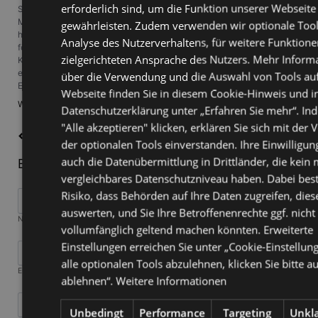
erforderlich sind, um die Funktion unserer Webseite
Sie haben gesehen, wie Gangl.de deutsche Büros in gut geölte
Maschinen verwandelt. Wie ein Meisterdirigent, der ein Orchester leitet,
gewährleisten. Zudem verwenden wir optionale Tool
harmonisiert es Ihre Aufgaben,
steigert die Produktivität um 30%
und
Analyse des Nutzerverhaltens, für weitere Funktione
fördert eine
blühende Arbeitskultur
. Lassen Sie also Ihr Büro kein
zielgerichteten Ansprache des Nutzers. Mehr Inform
Kakophonie des Chaos sein. Umarmen Sie Gangl.de und machen Sie
eine süße Symphonie des Erfolgs. Es ist an der Zeit, dass Sie sich auf
über die Verwendung und die Auswahl von Tools auf
Effizienz einstimmen, oder?
Webseite finden Sie in diesem Cookie-Hinweis und i
Zeitersparnis
Weiterlesen …
Datenschutzerklärung unter „Erfahren Sie mehr“. Ind
im
"Alle akzeptieren" klicken, erklären Sie sich mit de
Büro:
Zurück
Wie
der optionalen Tools einverstanden. Ihre Einwilligu
deutsche
auch die Datenübermittlung in Drittländer, die kein 
Einen Kommentar schreiben
Unternehmen
vergleichbares Datenschutzniveau haben. Dabei bes
mit
Gangl.de
Risiko, dass Behörden auf Ihre Daten zugreifen, dies
produktiver
auswerten, und Sie Ihre Betroffenenrechte ggf. nicht
werden
Pflichtfeld
Name
*
vollumfänglich geltend machen könnten. Erweiterte
Einstellungen erreichen Sie unter „Cookie-Einstellu
alle optionalen Tools abzulehnen, klicken Sie bitte au
Pflichtfeld
E-Mail (wird nicht veröffentlicht)
*
ablehnen“.
Weitere Informationen
Unbedingt
Performance
Targeting
Unkla