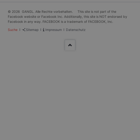
© 2026 GANGL. Alle Rechte vorbehalten. This site is not part of the
Facebook website or Facebook Inc. Additionally, this site is NOT endorsed by
Facebook in any way. FACEBOOK is a trademark of FACEBOOK, Inc.
Navigation
Suche
Sitemap
Impressum
Datenschutz
überspringen