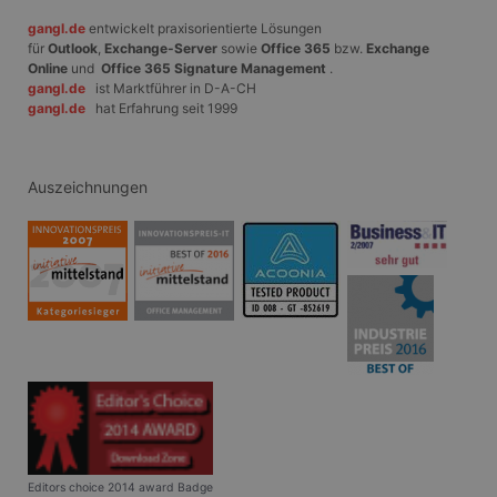
gesetzt, um das T
gangl.de
entwickelt praxisorientierte Lösungen
Medieninhalten fü
Medien zu ermögl
für
Outlook
,
Exchange-Server
sowie
Office 365
bzw.
Exchange
kann auch Inform
Online
und
Office 365 Signature Management
.
über Website-Bes
gangl.de
ist Marktführer in D-A-CH
sammeln, wenn di
Medien verwende
gangl.de
hat Erfahrung seit 1999
Website-Inhalte v
besuchten Seite zu
SRM_B
1 Jahr
Dies ist ein Micr
Microsoft
Cookie eines Erst
Auszeichnungen
Corporation
das das ordnung
.c.bing.com
Funktionieren die
sicherstellt.
_fbp
3 Monate
Wird von Facebo
Meta
verwendet, um ei
Platform Inc.
von Werbeproduk
.gangl.de
liefern, z. B. Echt
von Werbekunden 
ANONCHK
10 Minuten
Dieses Cookie ent
Microsoft
Informationen da
Corporation
der Endbenutzer 
.c.clarity.ms
nutzt, sowie übe
die der Endbenut
möglicherweise v
Besuch dieser We
gesehen hat.
Editors choice 2014 award Badge