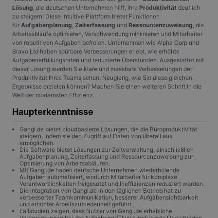
Lösung
, die deutschen Unternehmen hilft, ihre
Produktivität
deutlich
zu steigern. Diese intuitive Plattform bietet Funktionen
für
Aufgabenplanung
,
Zeiterfassung
und
Ressourcenzuweisung
, die
Arbeitsabläufe optimieren, Verschwendung minimieren und Mitarbeiter
von repetitiven Aufgaben befreien. Unternehmen wie Alpha Corp und
Bravo Ltd haben spürbare Verbesserungen erlebt, wie erhöhte
Aufgabenerfüllungsraten und reduzierte Überstunden. Ausgestattet mit
dieser Lösung werden Sie klare und messbare Verbesserungen der
Produktivität Ihres Teams sehen. Neugierig, wie Sie diese gleichen
Ergebnisse erzielen können? Machen Sie einen weiteren Schritt in die
Welt der modernsten Effizienz.
Haupterkenntnisse
Gangl.de bietet cloudbasierte Lösungen, die die Büroproduktivität
steigern, indem sie den Zugriff auf Daten von überall aus
ermöglichen.
Die Software bietet Lösungen zur Zeitverwaltung, einschließlich
Aufgabenplanung, Zeiterfassung und Ressourcenzuweisung zur
Optimierung von Arbeitsabläufen.
Mit Gangl.de haben deutsche Unternehmen wiederholende
Aufgaben automatisiert, wodurch Mitarbeiter für komplexe
Verantwortlichkeiten freigesetzt und Ineffizienzen reduziert werden.
Die Integration von Gangl.de in den täglichen Betrieb hat zu
verbesserter Teamkommunikation, besserer Aufgabensichtbarkeit
und erhöhter Arbeitszufriedenheit geführt.
Fallstudien zeigen, dass Nutzer von Gangl.de erhebliche
Verbesserungen bei der Aufgabenerfüllung, reduzierte Überstunden