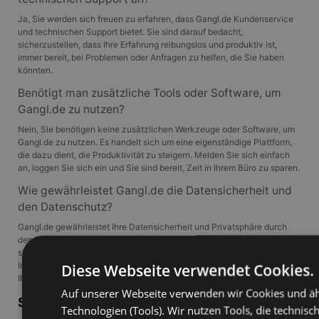
Ja, Sie werden sich freuen zu erfahren, dass Gangl.de Kundenservice
und technischen Support bietet. Sie sind darauf bedacht,
sicherzustellen, dass Ihre Erfahrung reibungslos und produktiv ist,
immer bereit, bei Problemen oder Anfragen zu helfen, die Sie haben
könnten.
Benötigt man zusätzliche Tools oder Software, um
Gangl.de zu nutzen?
Nein, Sie benötigen keine zusätzlichen Werkzeuge oder Software, um
Gangl.de zu nutzen. Es handelt sich um eine eigenständige Plattform,
die dazu dient, die Produktivität zu steigern. Melden Sie sich einfach
an, loggen Sie sich ein und Sie sind bereit, Zeit in Ihrem Büro zu sparen.
Wie gewährleistet Gangl.de die Datensicherheit und
den Datenschutz?
Gangl.de gewährleistet Ihre Datensicherheit und Privatsphäre durch
den Einsatz robuster Verschlüsselungsmethoden, sicheren Servern und
strengen Datenschutzrichtlinien. Sie nehmen den Schutz Ihrer
Informationen ernst, Sie müssen sich keine Sorgen um die Sicherheit
Diese Webseite verwendet Cookies.
Ihrer Daten machen.
Auf unserer Webseite verwenden wir Cookies und äh
Schlussfolgerung
Technologien (Tools). Wir nutzen Tools, die technisc