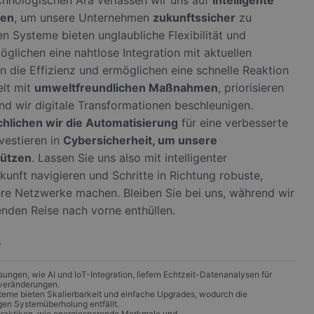
gen
, um unsere Unternehmen
zukunftssicher
zu
en Systeme bieten unglaubliche Flexibilität und
glichen eine nahtlose Integration mit aktuellen
rn die Effizienz und ermöglichen eine schnelle Reaktion
elt mit
umweltfreundlichen Maßnahmen
, priorisieren
nd wir digitale Transformationen beschleunigen.
hlichen wir die Automatisierung
für eine verbesserte
vestieren in
Cybersicherheit, um unsere
ützen
. Lassen Sie uns also mit intelligenter
kunft navigieren und Schritte in Richtung robuste,
ere Netzwerke machen. Bleiben Sie bei uns, während wir
enden Reise nach vorne enthüllen.
e
sungen, wie AI und IoT-Integration, liefern Echtzeit-Datenanalysen für
tveränderungen.
eme bieten Skalierbarkeit und einfache Upgrades, wodurch die
gen Systemüberholung entfällt.
praktiken, wie energiesparende Merkmale und