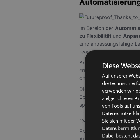
Automatisierun
Im Bereich der
Automatis
zu
Flexibilität
und
Anpass
eine anpassungsfähige La
reagieren kann und die
be
Anpassbare Automatisier
Diese Webse
ermöglichen es Unternehm
Auf unserer Webs
ohne in neue Infrastruktu
die technisch erf
Die Integration von KI in
verwenden wir opt
Ebene. Es geht nicht mehr
zielgerichteten 
sprechen wir über
Echtze
von Tools auf uns
Produktionsprozessen erh
Datenschutzerklär
reaktionsschneller macht.
Sie sich mit der 
Datenübermittlung
Es ist auch bemerkenswer
Dabei besteht das
Automatisierungssysteme