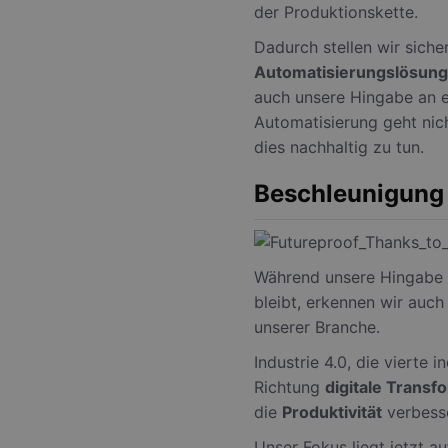
der Produktionskette.
.gang
_gat
Dadurch stellen wir siche
MR
Micro
Corpo
Automatisierungslösun
.c.bi
auch unsere Hingabe an e
_ga_X4PP3HXR4X
SM
.c.cla
Automatisierung geht nich
dies nachhaltig zu tun.
MUID
Micro
Corpo
.clari
Beschleunigung 
CLID
www.c
Während unsere Hingabe
bleibt, erkennen wir auch 
SRM_B
Micro
unserer Branche.
Corpo
.c.bi
Industrie 4.0, die vierte i
_fbp
Meta
Richtung
digitale Transf
Platf
.gang
die
Produktivität
verbess
ANONCHK
Micro
Unser Fokus liegt jetzt au
Corpo