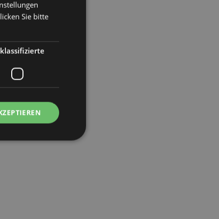
instellungen
icken Sie bitte
klassifizierte
KZEPTIEREN
meldung und die
wendet werden.