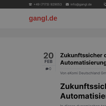
+49 (7173) 929053
info@gangl.de
gangl.de
20
Zukunftssicher d
FEB
Automatisierun
0
Von eKomi Deutschland Gm
Zukunftssich
Automatisi
In dieser dynamischen te