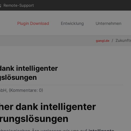
Remote-Support
Plugin Download
Entwicklung
Unternehmen
Zukunfts
gangl.de
ank intelligenter
gslösungen
bH, (Kommentare: 0)
er dank intelligenter
erungslösungen
chnologischen Ära verlassen wir uns auf
intelligente