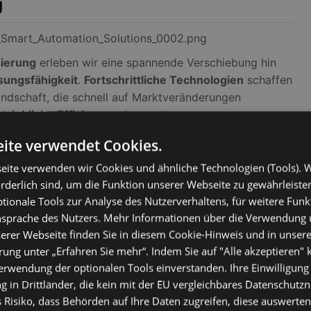
g
ierung
erleben wir eine spannende Verschiebung hin
ungsfähigkeit
.
Fortschrittliche Technologien
schaffen
ndschaft, die schnell auf Marktveränderungen
triebliche Effizienz
verbessert.
ungslösungen, zugeschnitten auf diverse Anwendungen,
ite verwendet Cookies.
en, spezifische betriebliche Anforderungen zu erfüllen,
eite verwenden wir Cookies und ähnliche Technologien (Tools). W
r investieren zu müssen.
orderlich sind, um die Funktion unserer Webseite zu gewährleist
 die Automatisierung hebt das Spiel auf eine ganz neue
ionale Tools zur Analyse des Nutzerverhaltens, für weitere Fun
 nur darum, vordefinierte Befehle zu befolgen. Jetzt
Ansprache des Nutzers. Mehr Informationen über die Verwendung
itanalyse von Daten
, die die Flexibilität in
erer Webseite finden Sie in diesem Cookie-Hinweis und in unsere
eblich verbessert und unsere Systeme klüger und
ung unter „Erfahren Sie mehr“. Indem Sie auf "Alle akzeptieren" k
Verwendung der optionalen Tools einverstanden. Ihre Einwilligung
 in Drittländer, die kein mit der EU vergleichbares Datenschutz
t, den Aufstieg von modularen
 Risiko, dass Behörden auf Ihre Daten zugreifen, diese auswerten,
n zu beobachten. Diese bieten einfache Upgrades und