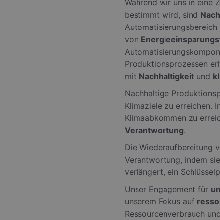
Während wir uns in eine
PHPSESSID
bestimmt wird, sind
Nachh
Automatisierungsbereich 
von
Energieeinsparungs
Automatisierungskompone
CookieScriptConse
Produktionsprozessen erh
mit
Nachhaltigkeit
und
k
Nachhaltige Produktionspr
Klimaziele zu erreichen. 
Klimaabkommen zu erreic
Name
Name
Anbie
Verantwortung
.
Name
_tt_enable_cookie
Domä
_ttp
Die Wiederaufbereitung 
_ga
MUID
Micro
Corpo
Verantwortung, indem sie
_rdt_uuid
.bing
verlängert, ein Schlüssel
_ttp
Unser Engagement für
um
_clsk
MR
Micro
Corpo
unserem Fokus auf
resso
_gid
.c.cla
_clck
Ressourcenverbrauch und
_gcl_au
Googl