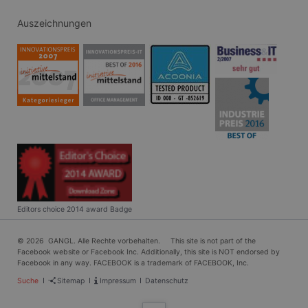
Es wird allgemein
angenommen, das
Auszeichnungen
die
Synchronisierung
über viele
verschiedene
Microsoft-
Domänen hinweg
möglich ist, um die
Benutzerverfolgun
zu ermöglichen.
CLID
www.clarity.ms
1 Jahr
Dieses Cookie wird
normalerweise von
Dstillery gesetzt,
um das Teilen von
Medieninhalten für
soziale Medien zu
ermöglichen. Es
kann auch
Informationen übe
Editors choice 2014 award Badge
Website-Besucher
sammeln, wenn
diese soziale
Medien
© 2026 GANGL. Alle Rechte vorbehalten. This site is not part of the
verwenden, um
Facebook website or Facebook Inc. Additionally, this site is NOT endorsed by
Website-Inhalte
Facebook in any way. FACEBOOK is a trademark of FACEBOOK, Inc.
von der besuchten
Seite zu teilen.
Navigation
Suche
Sitemap
Impressum
Datenschutz
überspringen
SRM_B
1 Jahr
Dies ist ein
Microsoft