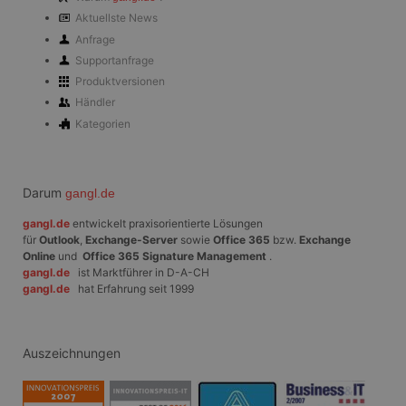
kann auch
Aktuellste News
Informationen übe
Website-Besucher
Anfrage
sammeln, wenn
Supportanfrage
diese soziale
Medien
Produktversionen
verwenden, um
Website-Inhalte
Händler
von der besuchten
Kategorien
Seite zu teilen.
SRM_B
1 Jahr
Dies ist ein
Microsoft
Microsoft MSN-
Corporation
Cookie eines
.c.bing.com
Erstanbieters, das
Darum
gangl.de
das
ordnungsgemäße
gangl.de
entwickelt praxisorientierte Lösungen
Funktionieren
dieser Website
für
Outlook
,
Exchange-Server
sowie
Office 365
bzw.
Exchange
sicherstellt.
Online
und
Office 365 Signature Management
.
gangl.de
ist Marktführer in D-A-CH
_fbp
3 Monate
Wird von Facebook
Meta
gangl.de
hat Erfahrung seit 1999
verwendet, um
Platform Inc.
eine Reihe von
.gangl.de
Werbeprodukten
zu liefern, z. B.
Echtzeit-Gebote
Auszeichnungen
von Werbekunden
Dritter
ANONCHK
10 Minuten
Dieses Cookie
Microsoft
enthält