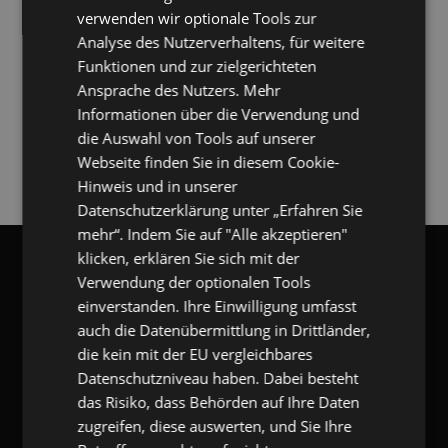
verwenden wir optionale Tools zur
Analyse des Nutzerverhaltens, für weitere
Funktionen und zur zielgerichteten
Ansprache des Nutzers. Mehr
Informationen über die Verwendung und
die Auswahl von Tools auf unserer
Webseite finden Sie in diesem Cookie-
DOWNLOADLINK ZUSENDEN
Hinweis und in unserer
Datenschutzerklärung unter „Erfahren Sie
mehr“. Indem Sie auf "Alle akzeptieren"
klicken, erklären Sie sich mit der
gangl.de
- DACH Marktführer
Verwendung der optionalen Tools
GANGL.DE
einverstanden. Ihre Einwilligung umfasst
auch die Datenübermittlung in Drittländer,
die kein mit der EU vergleichbares
gangl.de
- Adresse & Kontakt
Datenschutzniveau haben. Dabei besteht
eKomi Deutschland GmbH
Zimmerstr. 11
das Risiko, dass Behörden auf Ihre Daten
10969 Berlin
zugreifen, diese auswerten, und Sie Ihre
T:
+49 (0) 7173 9290-53