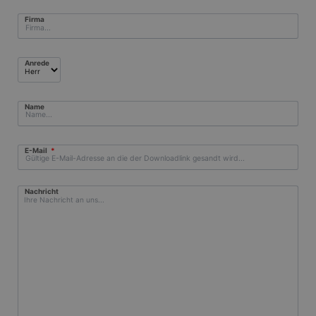
Firma
Anrede
Name
Pflichtfeld
E-Mail
*
Nachricht