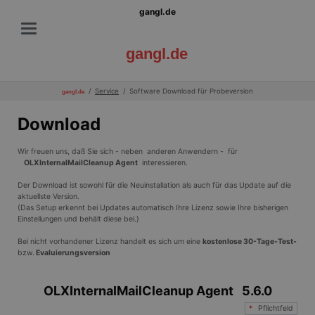
gangl.de
gangl.de
Service
Software Download für Probeversion
gangl.de
Download
Wir freuen uns, daß Sie sich - neben
anderen Anwendern - für
OLXInternalMailCleanup Agent
interessieren.
Der Download ist sowohl für die Neuinstallation als auch für das Update auf die
aktuellste Version.
(Das Setup erkennt bei Updates automatisch Ihre Lizenz sowie Ihre bisherigen
Einstellungen und behält diese bei.)
Bei nicht vorhandener Lizenz handelt es sich um eine
kostenlose 30-Tage-Test-
bzw.
Evaluierungsversion
OLXInternalMailCleanup Agent
5.6.0
*
Pflichtfeld