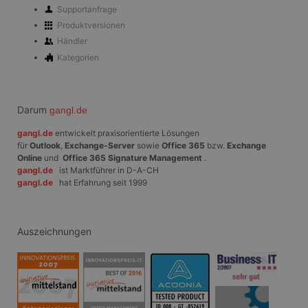
Normalerw
Supportanfrage
sich um ei
generierte
Produktversionen
und Weise
verwendet
Händler
die Site sp
Kategorien
gutes Beis
die Beibe
Anmeldest
Benutzer 
Seiten.
Darum
gangl.de
CookieScriptConsent
1 Monat
Dieses Co
CookieScript
Cookie-Sc
www.gangl.de
gangl.de
entwickelt praxisorientierte Lösungen
verwendet
Einwillig
für
Outlook
,
Exchange-Server
sowie
Office 365
bzw.
Exchange
für Besuc
Online
und
Office 365 Signature Management
.
speichern
gangl.de
ist Marktführer in D-A-CH
Banner vo
gangl.de
hat Erfahrung seit 1999
Script.co
ordnungs
funktioni
Auszeichnungen
Anbieter
/
Name
Ablaufdatum
Beschreibung
Domäne
Anbieter
_tt_enable_cookie
.gangl.de
1 Jahr
Name
/
Ablaufdatum
Beschreibung