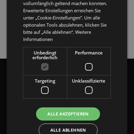
vollumfänglich geltend machen könnten.
Erweiterte Einstellungen erreichen Sie
unter „Cookie-Einstellungen“. Um alle
optionalen Tools abzulehnen, klicken Sie
Zurück
bitte auf „Alle ablehnen“.
Weitere
Informationen
Zurück
Unbedingt
Performance
erforderlich
gangl.de
- DACH Marktführer
GANGL.DE
Targeting
Unklassifizierte
gangl.de
- Adresse & Kontakt
eKomi Deutschland GmbH
Zimmerstr. 11
ALLE AKZEPTIEREN
10969 Berlin
T:
+49 (0) 7173 9290-53
F:
+49 (0) 7173 9290-55
ALLE ABLEHNEN
E:
info@gangl.de