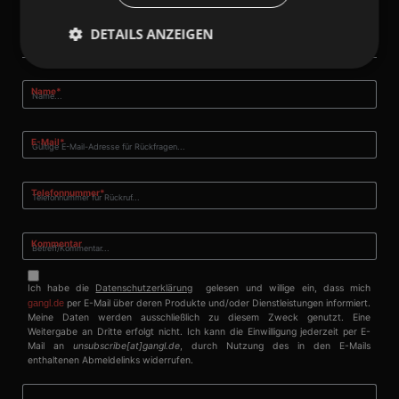
DETAILS ANZEIGEN
gangl.de
- Call-Back-Service
Pflichtfeld
Name
*
Unbedingt erforderlich
Performance
Targeting
Unklassifizierte
Pflichtfeld
E-Mail
*
Unbedingt erforderliche Cookies ermöglichen
wesentliche Kernfunktionen der Website wie die
Benutzeranmeldung und die Kontoverwaltung.
Pflichtfeld
Telefonnummer
*
Ohne die unbedingt erforderlichen Cookies kann die
Website nicht ordnungsgemäß verwendet werden.
Kommentar
Anbieter
/
Name
Ablaufdatum
Beschrei
Domäne
PHPSESSID
Session
Cookie, d
PHP.net
Ich habe die
Datenschutzerklärung
gelesen und willige ein, dass mich
Anwendun
www.gangl.de
gangl.de
per E-Mail über deren Produkte und/oder Dienstleistungen informiert.
wird, die 
Meine Daten werden ausschließlich zu diesem Zweck genutzt. Eine
Sprache ba
Weitergabe an Dritte erfolgt nicht. Ich kann die Einwilligung jederzeit per E-
eine allg
Mail an
unsubscribe[at]gangl.de
, durch Nutzung des in den E-Mails
die zum V
enthaltenen Abmeldelinks widerrufen.
Benutzers
verwendet
Normalerw
sich um ei