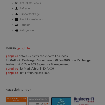
kann auch
Aktuellste News
Informationen übe
Website-Besucher
Anfrage
sammeln, wenn
Supportanfrage
diese soziale
Medien
Produktversionen
verwenden, um
Website-Inhalte
Händler
von der besuchten
Kategorien
Seite zu teilen.
SRM_B
1 Jahr
Dies ist ein
Microsoft
Microsoft MSN-
Corporation
Cookie eines
.c.bing.com
Erstanbieters, das
Darum
gangl.de
das
ordnungsgemäße
gangl.de
entwickelt praxisorientierte Lösungen
Funktionieren
für
Outlook
,
Exchange-Server
sowie
Office 365
bzw.
Exchange
dieser Website
sicherstellt.
Online
und
Office 365 Signature Management
.
gangl.de
ist Marktführer in D-A-CH
_fbp
3 Monate
Wird von Facebook
Meta
gangl.de
hat Erfahrung seit 1999
verwendet, um
Platform Inc.
eine Reihe von
.gangl.de
Werbeprodukten
zu liefern, z. B.
Echtzeit-Gebote
Auszeichnungen
von Werbekunden
Dritter
ANONCHK
10 Minuten
Dieses Cookie
Microsoft
enthält
Corporation