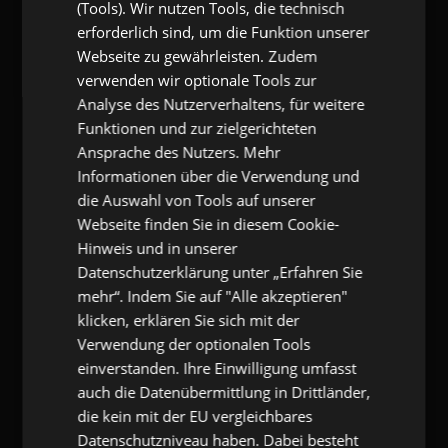
(Tools). Wir nutzen Tools, die technisch
gangl.de
- Adresse & Kontakt
erforderlich sind, um die Funktion unserer
Webseite zu gewährleisten. Zudem
eKomi Deutschland GmbH
Zimmerstr. 11
verwenden wir optionale Tools zur
10969 Berlin
Analyse des Nutzerverhaltens, für weitere
T:
+49 (0) 7173 9290-53
Funktionen und zur zielgerichteten
F:
+49 (0) 7173 9290-55
E:
info@gangl.de
Ansprache des Nutzers. Mehr
Informationen über die Verwendung und
die Auswahl von Tools auf unserer
gangl.de
- Call-Back-Service
Webseite finden Sie in diesem Cookie-
Hinweis und in unserer
Pflichtfeld
Name
*
Datenschutzerklärung unter „Erfahren Sie
mehr“. Indem Sie auf "Alle akzeptieren"
Pflichtfeld
E-Mail
*
klicken, erklären Sie sich mit der
Verwendung der optionalen Tools
einverstanden. Ihre Einwilligung umfasst
Pflichtfeld
Telefonnummer
*
auch die Datenübermittlung in Drittländer,
die kein mit der EU vergleichbares
Kommentar
Datenschutzniveau haben. Dabei besteht