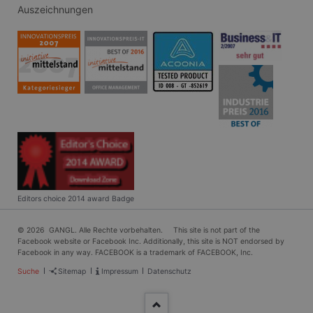
eine allg
Auszeichnungen
die zum V
Benutzers
verwendet
Normalerw
sich um ei
generierte
und Weise
verwendet
die Site sp
gutes Beis
die Beibe
Anmeldest
Benutzer 
Seiten.
CookieScriptConsent
1 Monat
Dieses Co
CookieScript
Cookie-Sc
www.gangl.de
verwendet
Einwillig
Editors choice 2014 award Badge
für Besuc
speichern
Banner vo
Script.co
© 2026 GANGL. Alle Rechte vorbehalten. This site is not part of the
ordnungs
Facebook website or Facebook Inc. Additionally, this site is NOT endorsed by
funktioni
Facebook in any way. FACEBOOK is a trademark of FACEBOOK, Inc.
Navigation
Suche
Sitemap
Impressum
Datenschutz
überspringen