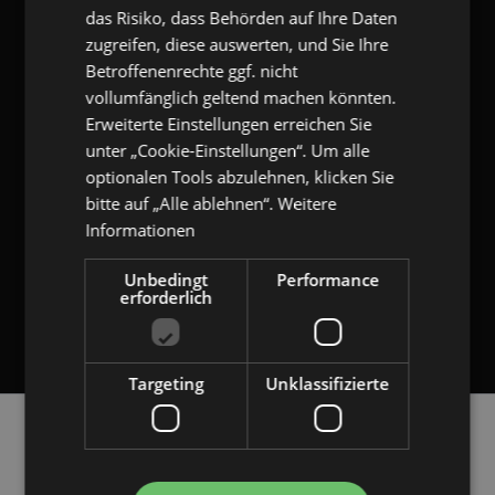
das Risiko, dass Behörden auf Ihre Daten
Ich habe die
Datenschutzerklärung
gelesen und willige ein, dass mich
zugreifen, diese auswerten, und Sie Ihre
gangl.de
per E-Mail über deren Produkte und/oder Dienstleistungen informiert.
Betroffenenrechte ggf. nicht
Meine Daten werden ausschließlich zu diesem Zweck genutzt. Eine
Weitergabe an Dritte erfolgt nicht. Ich kann die Einwilligung jederzeit per E-
vollumfänglich geltend machen könnten.
Mail an
unsubscribe[at]gangl.de
, durch Nutzung des in den E-Mails
Erweiterte Einstellungen erreichen Sie
enthaltenen Abmeldelinks widerrufen.
unter „Cookie-Einstellungen“. Um alle
optionalen Tools abzulehnen, klicken Sie
Bitte addieren Sie 2 und 3.
bitte auf „Alle ablehnen“.
Weitere
Informationen
RÜCKRUF ANFORDERN
Unbedingt
Performance
erforderlich
Ihre Anforderung ist unsere Herausforderung.
Targeting
Unklassifizierte
Navigation
Plugin Download
Entwicklung
Unternehmen
Referenzen
Service
überspringen
Blog