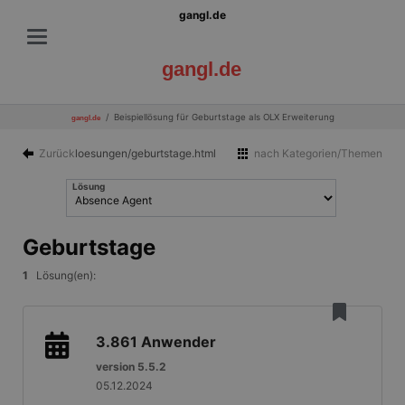
gangl.de
gangl.de
Beispiellösung für Geburtstage als OLX Erweiterung
gangl.de
Zurück
loesungen/geburtstage.html
nach Kategorien/Themen
Lösung
Geburtstage
1
Lösung(en):
3.861
Anwender
version 5.5.2
05.12.2024