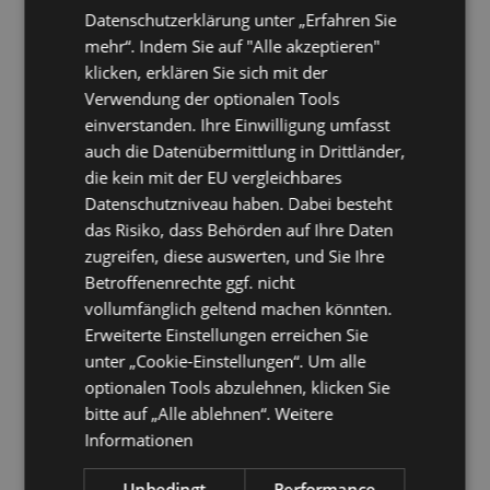
Datenschutzerklärung unter „Erfahren Sie
Absence Agent / Gruppenkalender [Setup Plugin Download]
mehr“. Indem Sie auf "Alle akzeptieren"
FlyerAbsence
klicken, erklären Sie sich mit der
AbsenceDoku
Verwendung der optionalen Tools
CaseStudy
einverstanden. Ihre Einwilligung umfasst
auch die Datenübermittlung in Drittländer,
Referenz
die kein mit der EU vergleichbares
32.669
Datenschutzniveau haben. Dabei besteht
Anwender
das Risiko, dass Behörden auf Ihre Daten
569
zugreifen, diese auswerten, und Sie Ihre
Installationen
Betroffenenrechte ggf. nicht
Referenzen
vollumfänglich geltend machen könnten.
Erweiterte Einstellungen erreichen Sie
Kaufen
unter „Cookie-Einstellungen“. Um alle
nach zu verarbeitenden Kalendern (unbegrenzte Anzahl Anwender)
optionalen Tools abzulehnen, klicken Sie
Preise
bitte auf „Alle ablehnen“.
Weitere
Informationen
Auszeichnungen
Unbedingt
Performance