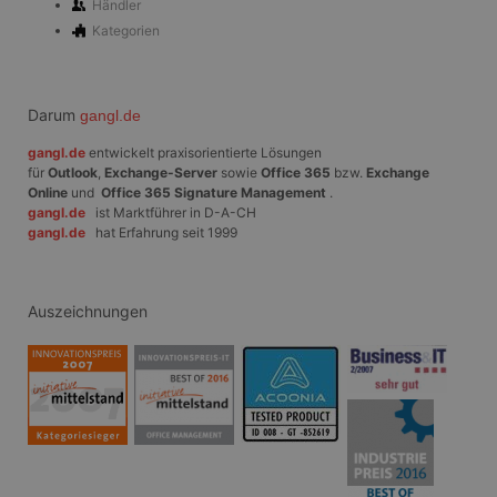
generierte
Händler
und Weise
Kategorien
verwendet
die Site sp
gutes Beis
die Beibe
Anmeldest
Benutzer 
Darum
gangl.de
Seiten.
gangl.de
entwickelt praxisorientierte Lösungen
CookieScriptConsent
1 Monat
Dieses Co
CookieScript
Cookie-Sc
für
Outlook
,
Exchange-Server
sowie
Office 365
bzw.
Exchange
www.gangl.de
verwendet
Online
und
Office 365 Signature Management
.
Einwillig
gangl.de
ist Marktführer in D-A-CH
für Besuc
gangl.de
hat Erfahrung seit 1999
speichern
Banner vo
Script.co
ordnungs
funktioni
Auszeichnungen
Anbieter
/
Name
Ablaufdatum
Beschreibung
Domäne
Anbieter
_tt_enable_cookie
.gangl.de
1 Jahr
Name
/
Ablaufdatum
Beschreibung
Anbieter
Domäne
/
Name
Ablaufdatum
Beschreibung
_ttp
.tiktok.com
1 Jahr
Domäne