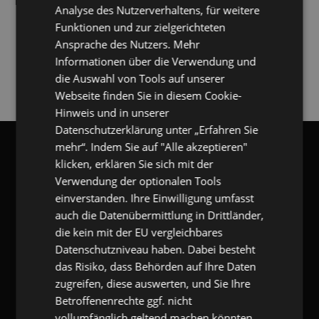
Analyse des Nutzerverhaltens, für weitere
[2021]
TrailerAgency
U. BRUNNER GmbH
Funktionen und zur zielgerichteten
[2019]
[2021]
Ulbrich Simon
VVDS GmbH
[2019]
[2019]
Ansprache des Nutzers. Mehr
Weißer Niederquell
Weissmann Uwe
[2016]
Informationen über die Verwendung und
Unternehmensberatung
[2019]
die Auswahl von Tools auf unserer
Wolfgang Denzin GmbH
WTN GmbH & Co KG
[2016]
[2019]
Webseite finden Sie in diesem Cookie-
Hinweis und in unserer
Datenschutzerklärung unter „Erfahren Sie
mehr“. Indem Sie auf "Alle akzeptieren"
gangl.de
- DACH Marktführer
klicken, erklären Sie sich mit der
GANGL.DE
Verwendung der optionalen Tools
einverstanden. Ihre Einwilligung umfasst
gangl.de
- Adresse & Kontakt
auch die Datenübermittlung in Drittländer,
die kein mit der EU vergleichbares
eKomi Deutschland GmbH
Zimmerstr. 11
Datenschutzniveau haben. Dabei besteht
10969 Berlin
das Risiko, dass Behörden auf Ihre Daten
T:
+49 (0) 7173 9290-53
zugreifen, diese auswerten, und Sie Ihre
F:
+49 (0) 7173 9290-55
E:
info@gangl.de
Betroffenenrechte ggf. nicht
vollumfänglich geltend machen könnten.