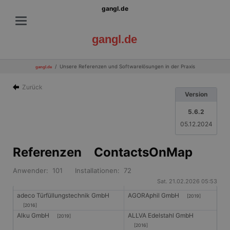
gangl.de
gangl.de
Unsere Referenzen und Softwarelösungen in der Praxis
gangl.de
Zurück
Version
5.6.2
05.12.2024
Referenzen ContactsOnMap
Anwender: 101 Installationen: 72
Sat. 21.02.2026 05:53
adeco Türfüllungstechnik GmbH
AGORAphil GmbH
[2019]
[2016]
Alku GmbH
ALLVA Edelstahl GmbH
[2019]
[2016]