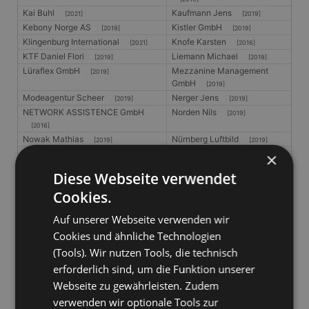
Kai Buhl
Kaufmann Jens
[2021]
[2019]
Kebony Norge AS
Kistler GmbH
[2019]
[2019]
Klingenburg International
Knofe Karsten
[2021]
[2016]
KTF Daniel Flori
Liemann Michael
[2019]
[2019]
Lüraflex GmbH
Mezzanine Management
[2019]
GmbH
[2019]
Modeagentur Scheer
Nerger Jens
[2019]
[2019]
NETWORK ASSISTENCE GmbH
Norden Nils
[2019]
[2016]
Nowak Mathias
Nürnberg Luftbild
[2019]
[2019]
oddesse Pumpen- und
OPTROVISION
×
[2016]
Motorenfabrik GmbH
[2019]
Diese Webseite verwendet
OSOGO
Photovoltaik Jan Oldenkott
[2021]
Cookies.
[2019]
Rasmus Uffmann
REDROCK Deutschland
[2016]
Auf unserer Webseite verwenden wir
GmbH
[2019]
Cookies und ähnliche Technologien
Rockenhäuser Klaus
Rollfenster GmbH
[2019]
[2019]
Rotes Kreuz Innsbruck
S+M GmbH
(Tools). Wir nutzen Tools, die technisch
[2016]
[2019]
Saltega GmbH & Co KG
SF Gears GmbH
[2019]
[2021]
erforderlich sind, um die Funktion unserer
Stock Armin
Synthetica Fluorplastics
[2016]
Webseite zu gewährleisten. Zudem
GmbH
[2019]
verwenden wir optionale Tools zur
Systementwicklung IT GmbH
Tradin BV
[2019]