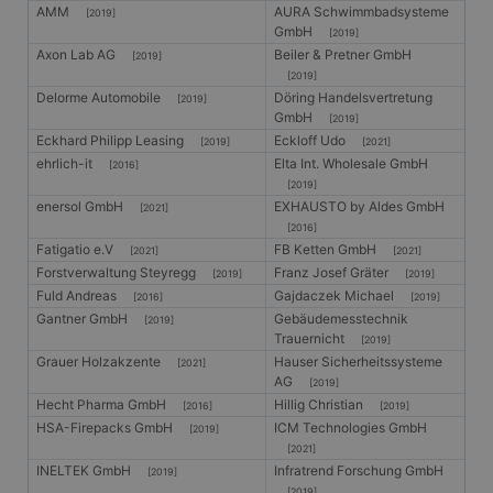
AMM
AURA Schwimmbadsysteme
[2019]
GmbH
[2019]
Axon Lab AG
Beiler & Pretner GmbH
[2019]
[2019]
Delorme Automobile
Döring Handelsvertretung
[2019]
GmbH
[2019]
Eckhard Philipp Leasing
Eckloff Udo
[2019]
[2021]
ehrlich-it
Elta Int. Wholesale GmbH
[2016]
[2019]
enersol GmbH
EXHAUSTO by Aldes GmbH
[2021]
[2016]
Fatigatio e.V
FB Ketten GmbH
[2021]
[2021]
Forstverwaltung Steyregg
Franz Josef Gräter
[2019]
[2019]
Fuld Andreas
Gajdaczek Michael
[2016]
[2019]
Gantner GmbH
Gebäudemesstechnik
[2019]
Trauernicht
[2019]
Grauer Holzakzente
Hauser Sicherheitssysteme
[2021]
AG
[2019]
Hecht Pharma GmbH
Hillig Christian
[2016]
[2019]
HSA-Firepacks GmbH
ICM Technologies GmbH
[2019]
[2021]
INELTEK GmbH
Infratrend Forschung GmbH
[2019]
[2019]