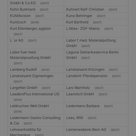
eine allg
GmbH & Co.KG
[2007]
die zum V
Kühn Burkhard
Kuhnert Ralf-Christian
Benutzers
[2007]
[2007]
verwendet
KUMAvision
Kuno Behringer
[2007]
[2007]
Normalerw
Kuntzsch
Kurt Barthold
sich um ei
[2019]
[2007]
generierte
Kurt Ellenberger, agiplan
L.Mias- ZDF-Mainz
[2007]
und Weise
[2007]
verwendet
die Site sp
L´or AG
Labor f. med. Materialprüfung
[2007]
gutes Beis
GmbH
[2007]
die Beibe
Labor fuer med.
Laguna Getrankeservice Berlin
Anmeldest
Benutzer 
Materialpruefung GmbH
GmbH
[2007]
Seiten.
[2007]
Lamberg Rudolf
Landratsamt Kitzingen
CookieScriptConsent
1 Monat
Dieses Co
CookieScript
[2010]
[2007]
Cookie-Sc
www.gangl.de
Landratsamt Sigmaringen
Landwirt-Pferdepension
[2007]
verwendet
[2007]
Einwillig
für Besuc
LargeNet GmbH
Lars Warnholz
[2007]
[2007]
speichern
LeadersPlus International UG
LearnAct! GmbH
[2007]
Banner vo
Script.co
[2010]
ordnungs
Lebkuchen Welt GmbH
Ledermann Barbara
[2007]
funktioni
[2019]
Ledermann Gastro Consulting
Lees, Willi
[2007]
& Cie
[2007]
Lehrwerkstätte für
Leinenweberei Bern AG
[2007]
Mechaniker
Anbieter
/
[2007]