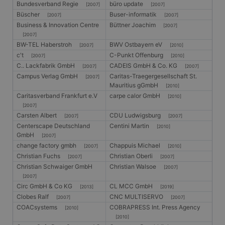
Bundesverband Regie
büro update
[2007]
[2007]
Büscher
Buser-informatik
[2007]
[2007]
Business & Innovation Centre
Büttner Joachim
[2007]
[2007]
BW-TEL Haberstroh
BWV Ostbayern eV
[2007]
[2010]
c't
C-Punkt Offenburg
[2007]
[2010]
C.. Lackfabrik GmbH
CADEIS GmbH & Co. KG
[2007]
[2007]
Campus Verlag GmbH
Caritas-Traegergesellschaft St.
[2007]
Mauritius gGmbH
[2010]
Caritasverband Frankfurt e.V
carpe calor GmbH
[2010]
[2007]
Carsten Albert
CDU Ludwigsburg
[2007]
[2007]
Centerscape Deutschland
Centini Martin
[2010]
GmbH
[2007]
change factory gmbh
Chappuis Michael
[2007]
[2010]
Christian Fuchs
Christian Oberli
[2007]
[2007]
Christian Schwaiger GmbH
Christian Walsoe
[2007]
[2007]
Circ GmbH & Co KG
CL MCC GmbH
[2013]
[2019]
Clobes Ralf
CNC MULTISERVO
[2007]
[2007]
COACsystems
COBRAPRESS Int. Press Agency
[2010]
[2010]