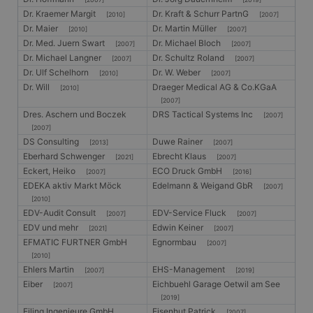
Dr. Kraemer Margit
Dr. Kraft & Schurr PartnG
[2010]
[2007]
Dr. Maier
Dr. Martin Müller
[2010]
[2007]
Dr. Med. Juern Swart
Dr. Michael Bloch
[2007]
[2007]
Dr. Michael Langner
Dr. Schultz Roland
[2007]
[2007]
Dr. Ulf Schelhorn
Dr. W. Weber
[2010]
[2007]
Dr. Will
Draeger Medical AG & Co.KGaA
[2010]
[2007]
Dres. Aschern und Boczek
DRS Tactical Systems Inc
[2007]
[2007]
DS Consulting
Duwe Rainer
[2013]
[2007]
Eberhard Schwenger
Ebrecht Klaus
[2021]
[2007]
Eckert, Heiko
ECO Druck GmbH
[2007]
[2016]
EDEKA aktiv Markt Möck
Edelmann & Weigand GbR
[2007]
[2010]
EDV-Audit Consult
EDV-Service Fluck
[2007]
[2007]
EDV und mehr
Edwin Keiner
[2021]
[2007]
EFMATIC FURTNER GmbH
Egnormbau
[2007]
[2010]
Ehlers Martin
EHS-Management
[2007]
[2019]
Eiber
Eichbuehl Garage Oetwil am See
[2007]
[2019]
Eiling Ingenieure GmbH
Eisenhut Patrick
[2007]