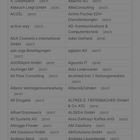
A. Grasmueck
Abacho AG
[2007]
[2007]
Abbruch Liegl GmbH
ABeConsulting
[2021]
[2007]
ACCEL
Achim Fischer EDV-
[2007]
Dienstleistungen
[2007]
active way
AD-Kommunikations &
[2007]
Computertechnik
[2007]
ADA Cosmetics International
Adler Gerhard
[2019]
GmbH
[2007]
adv.orga Beteiligungen
agiplan AG
[2007]
[2007]
AGORAphil GmbH
Agoumis IT
[2021]
[2019]
Aichinger MP
Aido Lederwaren
[2007]
[2007]
Air Flow Consulting
akutmed Inst. f. Rettungsmedizin
[2007]
[2007]
Albeck Vermögensverwaltung
Albeck&Zehden
[2007]
[2010]
Alf Drygalla
ALFRED E. TIEFENBACHER (GmbH
[2007]
& Co. KG)
[2013]
Alfred Grasmueck
ALGEDA GmbH
[2007]
[2007]
All Systems AG
Alois Dallmayr Kaffee oHG
[2010]
[2007]
Altrogge Frieder
AM Solutions
[2007]
[2007]
AM Solutions GmbH
AMSolutions GmbH
[2007]
[2007]
Andreas Beck
Andreas Leuenberger
[2010]
[2007]