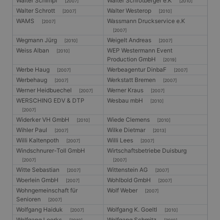
Walter Schimpf
Walter Schrotberger e.K
[2007]
[2010]
Walter Schrott
Walter Westerop
[2007]
[2010]
WAMS
Wassmann Druckservice e.K
[2007]
[2007]
Wegmann Jürg
Weigelt Andreas
[2010]
[2007]
Weiss Alban
WEP Westermann Event
[2010]
Production GmbH
[2019]
Werbe Haug
Werbeagentur DinbaF
[2007]
[2007]
Werbehaug
Werkstatt Bremen
[2007]
[2007]
Werner Heidbuechel
Werner Kraus
[2007]
[2007]
WERSCHING EDV & DTP
Wesbau mbH
[2010]
[2007]
Widerker VH GmbH
Wiede Clemens
[2010]
[2010]
Wihler Paul
Wilke Dietmar
[2007]
[2013]
Willi Kaltenpoth
Willi Lees
[2007]
[2007]
Windschnurer-Toll GmbH
Wirtschaftsbetriebe Duisburg
[2007]
[2007]
Witte Sebastian
Wittenstein AG
[2007]
[2007]
Woerlein GmbH
Wohlbold GmbH
[2007]
[2007]
Wohngemeinschaft für
Wolf Weber
[2007]
Senioren
[2007]
Wolfgang Haiduk
Wolfgang K. Goeltl
[2007]
[2010]
Wolfgang Loerks
Wolfgang Schmitz