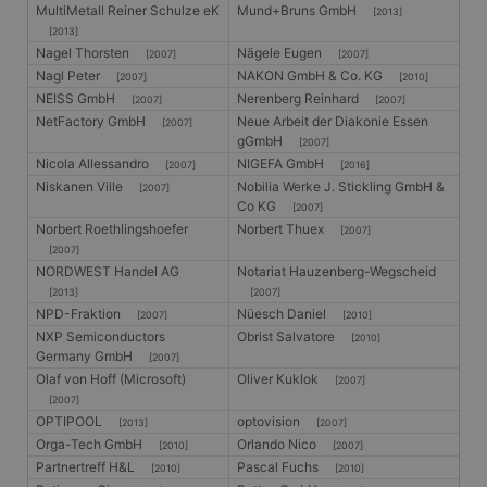
MultiMetall Reiner Schulze eK
Mund+Bruns GmbH
wodurch die
[2013]
Drittanbieters, mit
Datenerfassung
dem wir die
[2013]
auf Websites mit
Nutzung der
Nagel Thorsten
Nägele Eugen
[2007]
[2007]
hohem
Website für interne
Datenaufkommen
Nagl Peter
NAKON GmbH & Co. KG
Analysen messen.
[2007]
[2010]
eingeschränkt
NEISS GmbH
Nerenberg Reinhard
[2007]
[2007]
wird.
MUID
1 Jahr
Dieses Cookie wird
Microsoft
NetFactory GmbH
Neue Arbeit der Diakonie Essen
von Microsoft
[2007]
Corporation
_ga_X4PP3HXR4X
.gangl.de
1 Jahr 1
Dieses Cookie
häufig als
.clarity.ms
gGmbH
[2007]
Monat
wird von Google
eindeutige
Nicola Allessandro
NIGEFA GmbH
Analytics
[2007]
[2016]
Benutzerkennung
verwendet, um
verwendet. Es kan
Niskanen Ville
Nobilia Werke J. Stickling GmbH &
[2007]
den Sitzungsstatus
durch eingebettete
Co KG
[2007]
beizubehalten.
Microsoft-Skripte
Norbert Roethlingshoefer
Norbert Thuex
festgelegt werden.
[2007]
Es wird allgemein
[2007]
angenommen, das
NORDWEST Handel AG
Notariat Hauzenberg-Wegscheid
die
Synchronisierung
[2013]
[2007]
über viele
NPD-Fraktion
Nüesch Daniel
[2007]
[2010]
verschiedene
Microsoft-
NXP Semiconductors
Obrist Salvatore
[2010]
Domänen hinweg
Germany GmbH
[2007]
möglich ist, um die
Olaf von Hoff (Microsoft)
Oliver Kuklok
Benutzerverfolgun
[2007]
zu ermöglichen.
[2007]
OPTIPOOL
optovision
[2013]
[2007]
CLID
www.clarity.ms
1 Jahr
Dieses Cookie wird
normalerweise von
Orga-Tech GmbH
Orlando Nico
[2010]
[2007]
Dstillery gesetzt,
Partnertreff H&L
Pascal Fuchs
[2010]
[2010]
um das Teilen von