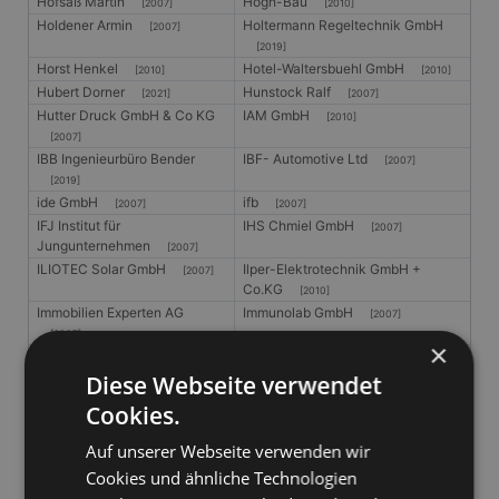
Hofsäß Martin
Hogh-Bau
[2007]
[2010]
Holdener Armin
Holtermann Regeltechnik GmbH
[2007]
[2019]
Horst Henkel
Hotel-Waltersbuehl GmbH
[2010]
[2010]
Hubert Dorner
Hunstock Ralf
[2021]
[2007]
Hutter Druck GmbH & Co KG
IAM GmbH
[2010]
[2007]
IBB Ingenieurbüro Bender
IBF- Automotive Ltd
[2007]
[2019]
ide GmbH
ifb
[2007]
[2007]
IFJ Institut für
IHS Chmiel GmbH
[2007]
Jungunternehmen
[2007]
ILIOTEC Solar GmbH
Ilper-Elektrotechnik GmbH +
[2007]
Co.KG
[2010]
Immobilien Experten AG
Immunolab GmbH
[2007]
[2007]
×
InfraServ GmbH & Co Gendorf
Ing.-Büro für TGA
[2010]
KG
Diese Webseite verwendet
[2007]
Ing.-Büro Groß
Ing. Manfred und Waltraud Schulz
[2019]
Cookies.
[2007]
Ingenieurbuero EUKON
Ingenieurbuero Michael Floerecke
Auf unserer Webseite verwenden wir
[2007]
[2007]
Cookies und ähnliche Technologien
Ingenieurbuero Pickler
Ingenieurbüro Dr. Binneweis
[2007]