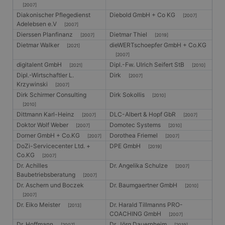
[2007]
Diakonischer Pflegedienst
Diebold GmbH + Co KG
[2007]
Adelebsen e.V
[2007]
Dierssen Planfinanz
Dietmar Thiel
[2007]
[2019]
Dietmar Walker
dieWERTschoepfer GmbH + Co.KG
[2021]
[2007]
digitalent GmbH
Dipl.-Fw. Ulrich Seifert StB
[2021]
[2010]
Dipl.-Wirtschaftler L.
Dirk
[2007]
Krzywinski
[2007]
Dirk Schirmer Consulting
Dirk Sokollis
[2010]
[2010]
Dittmann Karl-Heinz
DLC-Albert & Hopf GbR
[2007]
[2007]
Doktor Wolf Weber
Domotec Systems
[2007]
[2010]
Dorner GmbH + Co.KG
Dorothea Friemel
[2007]
[2007]
DoZi-Servicecenter Ltd. +
DPE GmbH
[2019]
Co.KG
[2007]
Dr. Achilles
Dr. Angelika Schulze
[2007]
Baubetriebsberatung
[2007]
Dr. Aschern und Boczek
Dr. Baumgaertner GmbH
[2010]
[2007]
Dr. Eiko Meister
Dr. Harald Tillmanns PRO-
[2013]
COACHING GmbH
[2007]
Dr. Hoffmann
Dr. Jörg Dauernheim
[2007]
[2019]