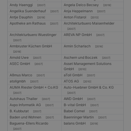
Andy Haenggi
Angela Delco Becsey
[2007]
[2019]
Angelika Suenderhauf
Anja Heppelmann
[2007]
[2007]
Antje Dauphin
Anton Fistarol
[2019]
[2013]
Apotheke am Rathaus
Architekturbuero Maisenhelder
[2007]
[2007]
Architekturbuero Wuestinger
AREVA NP GmbH
[2007]
[2007]
Armbruster Küchen GmbH
Armin Scharlach
[2016]
[2019]
Arnold Uwe
Aschern und Boczek
[2007]
[2007]
ASEC GmbH
Asset Management Solutions
[2007]
GmbH
[2010]
Aßmus Marco
aToll GmbH
[2007]
[2007]
atollgmbh
ATOS AG
[2007]
[2010]
AUMA Riester GmbH + Co.KG
Auto-Huebner GmbH & Co. KG
[2007]
[2007]
Autohaus Thaller
AWD GmbH
[2007]
[2007]
Axpo Informatik AG
B-vital GmbH
[2007]
[2007]
B. Kubbutat
Babel Cornel
[2007]
[2007]
Baden und Wohnen
Baenninger Martin
[2007]
[2007]
Baguena-Ellers Ricardo
balans GmbH
[2019]
[2007]