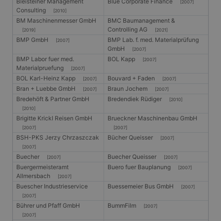
Bleisteiner Management
Blue Corporate Finance
[2007]
Consulting
[2010]
BM Maschinenmesser GmbH
BMC Baumanagement &
Controlling AG
[2019]
[2021]
BMP GmbH
BMP Lab. f. med. Materialprüfung
[2007]
GmbH
[2007]
BMP Labor fuer med.
BOL Kapp
[2007]
Materialpruefung
[2007]
BOL Karl-Heinz Kapp
Bouvard + Faden
[2007]
[2007]
Bran + Luebbe GmbH
Braun Jochem
[2007]
[2007]
Bredehöft & Partner GmbH
Bredendiek Rüdiger
[2010]
[2010]
Brigitte Krickl Reisen GmbH
Brueckner Maschinenbau GmbH
[2007]
[2007]
BSH-PKS Jerzy Chrzaszczak
Bücher Queisser
[2007]
[2007]
Buecher
Buecher Queisser
[2007]
[2007]
Buergermeisteramt
Buero fuer Bauplanung
[2007]
Allmersbach
[2007]
Buescher Industrieservice
Buessemeier Bus GmbH
[2007]
[2007]
Bührer und Pfaff GmbH
BummFilm
[2007]
[2007]