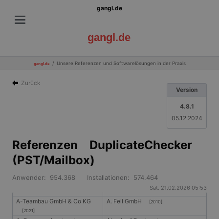
gangl.de
gangl.de
Unsere Referenzen und Softwarelösungen in der Praxis
gangl.de
Zurück
Version
4.8.1
05.12.2024
Referenzen DuplicateChecker
(PST/Mailbox)
Anwender: 954.368 Installationen: 574.464
Sat. 21.02.2026 05:53
A-Teambau GmbH & Co KG
A. Fell GmbH
[2010]
[2021]