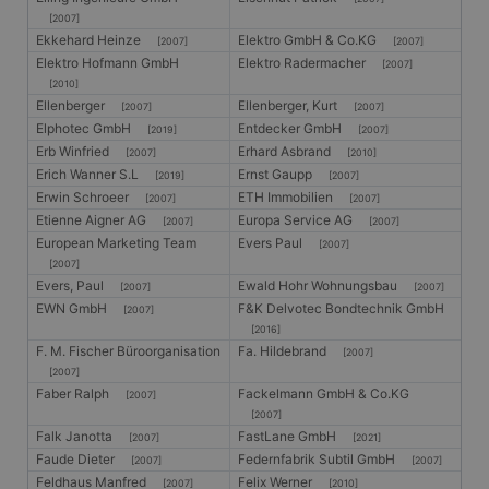
[2007]
Ekkehard Heinze
Elektro GmbH & Co.KG
[2007]
[2007]
Elektro Hofmann GmbH
Elektro Radermacher
[2007]
[2010]
Ellenberger
Ellenberger, Kurt
[2007]
[2007]
Elphotec GmbH
Entdecker GmbH
[2019]
[2007]
Erb Winfried
Erhard Asbrand
[2007]
[2010]
Erich Wanner S.L
Ernst Gaupp
[2019]
[2007]
Erwin Schroeer
ETH Immobilien
[2007]
[2007]
Etienne Aigner AG
Europa Service AG
[2007]
[2007]
European Marketing Team
Evers Paul
[2007]
[2007]
Evers, Paul
Ewald Hohr Wohnungsbau
[2007]
[2007]
EWN GmbH
F&K Delvotec Bondtechnik GmbH
[2007]
[2016]
F. M. Fischer Büroorganisation
Fa. Hildebrand
[2007]
[2007]
Faber Ralph
Fackelmann GmbH & Co.KG
[2007]
[2007]
Falk Janotta
FastLane GmbH
[2007]
[2021]
Faude Dieter
Federnfabrik Subtil GmbH
[2007]
[2007]
Feldhaus Manfred
Felix Werner
[2007]
[2010]