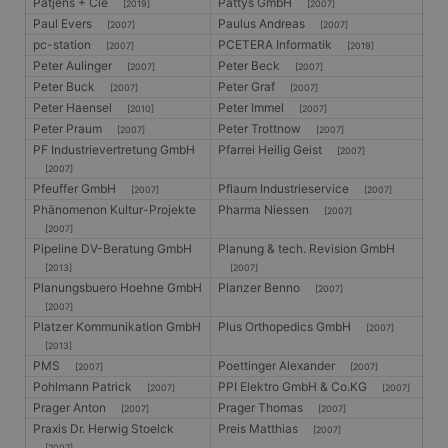
Medieninhalten für
Patjens + Cie
Pattys GmbH
[2019]
[2007]
soziale Medien zu
Paul Evers
Paulus Andreas
[2007]
[2007]
ermöglichen. Es
kann auch
pc-station
PCETERA Informatik
[2007]
[2019]
Informationen übe
Peter Aulinger
Peter Beck
[2007]
[2007]
Website-Besucher
sammeln, wenn
Peter Buck
Peter Graf
[2007]
[2007]
diese soziale
Peter Haensel
Peter Immel
[2010]
[2007]
Medien
verwenden, um
Peter Praum
Peter Trottnow
[2007]
[2007]
Website-Inhalte
PF Industrievertretung GmbH
Pfarrei Heilig Geist
[2007]
von der besuchten
Seite zu teilen.
[2007]
Pfeuffer GmbH
Pflaum Industrieservice
[2007]
[2007]
SRM_B
1 Jahr
Dies ist ein
Microsoft
Phänomenon Kultur-Projekte
Pharma Niessen
[2007]
Microsoft MSN-
Corporation
Cookie eines
.c.bing.com
[2007]
Erstanbieters, das
Pipeline DV-Beratung GmbH
Planung & tech. Revision GmbH
das
ordnungsgemäße
[2013]
[2007]
Funktionieren
Planungsbuero Hoehne GmbH
Planzer Benno
[2007]
dieser Website
[2007]
sicherstellt.
Platzer Kommunikation GmbH
Plus Orthopedics GmbH
[2007]
_fbp
3 Monate
Wird von Facebook
Meta
[2013]
verwendet, um
Platform Inc.
PMS
Poettinger Alexander
eine Reihe von
[2007]
[2007]
.gangl.de
Werbeprodukten
Pohlmann Patrick
PPI Elektro GmbH & Co.KG
[2007]
[2007]
zu liefern, z. B.
Prager Anton
Prager Thomas
Echtzeit-Gebote
[2007]
[2007]
von Werbekunden
Praxis Dr. Herwig Stoelck
Preis Matthias
[2007]
Dritter
[2007]