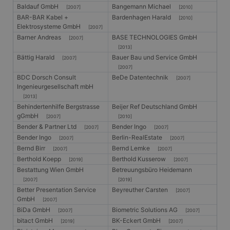
Baldauf GmbH
Bangemann Michael
[2007]
[2010]
BAR-BAR Kabel +
Bardenhagen Harald
[2010]
Elektrosysteme GmbH
[2007]
Barner Andreas
BASE TECHNOLOGIES GmbH
[2007]
[2013]
Bättig Harald
Bauer Bau und Service GmbH
[2007]
[2007]
BDC Dorsch Consult
BeDe Datentechnik
[2007]
Ingenieurgesellschaft mbH
[2013]
Behindertenhilfe Bergstrasse
Beijer Ref Deutschland GmbH
gGmbH
[2007]
[2010]
Bender & Partner Ltd
Bender Ingo
[2007]
[2007]
Bender Ingo
Berlin-RealEstate
[2007]
[2007]
Bernd Birr
Bernd Lemke
[2007]
[2007]
Berthold Koepp
Berthold Kusserow
[2019]
[2007]
Bestattung Wien GmbH
Betreuungsbüro Heidemann
[2007]
[2019]
Better Presentation Service
Beyreuther Carsten
[2007]
GmbH
[2007]
BiDa GmbH
Biometric Solutions AG
[2007]
[2007]
bitact GmbH
BK-Eckert GmbH
[2019]
[2007]