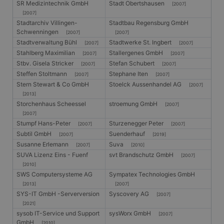
SR Medizintechnik GmbH
Stadt Obertshausen
[2007]
[2007]
Stadtarchiv Villingen-
Stadtbau Regensburg GmbH
Schwenningen
[2007]
[2007]
Stadtverwaltung Bühl
Stadtwerke St. Ingbert
[2007]
[2007]
Stahlberg Maximilian
Stallergenes GmbH
[2007]
[2007]
Stbv. Gisela Stricker
Stefan Schubert
[2007]
[2007]
Steffen Stoltmann
Stephane Iten
[2007]
[2007]
Stern Stewart & Co GmbH
Stoelck Aussenhandel AG
[2007]
[2013]
Storchenhaus Scheessel
stroemung GmbH
[2007]
[2007]
Stumpf Hans-Peter
Sturzenegger Peter
[2007]
[2007]
Subtil GmbH
Suenderhauf
[2007]
[2019]
Susanne Erlemann
Suva
[2007]
[2010]
SUVA Lizenz Eins - Fuenf
svt Brandschutz GmbH
[2007]
[2010]
SWS Computersysteme AG
Sympatex Technologies GmbH
[2013]
[2007]
SYS-IT GmbH -Serverversion
Syscovery AG
[2007]
[2021]
sysob IT-Service und Support
sysWorx GmbH
[2007]
GmbH
[2010]