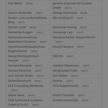
Gall Walter
gamma-Kuechen mit System
[2010]
GmbH
[2007]
Gankin Alexander
Garage Rheingold
[2007]
[2019]
Garten- und Landschaftsbau
GBI Holding AG
[2021]
Berg
[2007]
Gelhart Josef
Gemeinde Ainring
[2010]
[2007]
Gemeinde Auggen
Gemeinde Laer
[2007]
[2007]
Gemeindeverwaltung
Gemeinschaftsh. Ruppichteroth
Bobenheim-Roxheim
[2007]
[2007]
Gemeinschaftshauptschule
Georg Clementi
[2007]
Ruppichteroth
[2007]
Georg Rittstieg.Einfach
GEOVIS
[2007]
machen
[2007]
Gerhard Meissner
Gerhard Silbermann
[2007]
[2007]
Gerhart Roswitha
Gerighausen Peter
[2007]
[2007]
Gerl-Dental GmbH
Gerl.GmbH
[2007]
[2007]
Gerold Bernhardt
Gewiss
[2010]
[2007]
GFE Consulting Worldwide
GHS Ruppichteroth
[2007]
[2007]
Gläser Rene
Glatho Thorsten
[2010]
[2007]
GOB Software & Systeme
Goethe Universität
[2007]
GmbH & Co.KG
[2007]