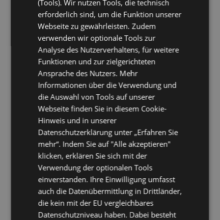
(Tools). Wir nutzen Tools, die technisch
[2007]
erforderlich sind, um die Funktion unserer
Ingenieurbüro Michael
Innobrain AG
[2010]
Floerecke
[2007]
Webseite zu gewährleisten. Zudem
innocurity GmbH
InnoNord GmbH
[2019]
[2016]
verwenden wir optionale Tools zur
Innov8 Training & Consulting
Inovasoft AG
[2007]
Analyse des Nutzerverhaltens, für weitere
[2007]
Funktionen und zur zielgerichteten
Insource Management GmbH
IPEK
[2007]
Ansprache des Nutzers. Mehr
[2007]
iPoint systems GmbH
IPSE Communication GmbH
[2007]
Informationen über die Verwendung und
[2007]
die Auswahl von Tools auf unserer
is contact management
ISS Facility Services GmbH
[2007]
Webseite finden Sie in diesem Cookie-
[2010]
Hinweis und in unserer
IT-Direkt GmbH
IT2 GmbH
[2021]
[2019]
itdr corp
ITML GmbH
Datenschutzerklärung unter „Erfahren Sie
[2007]
[2007]
ITS Nova GmbH
J.W. Ostendorf GmbH & Co KG
[2007]
mehr“. Indem Sie auf "Alle akzeptieren"
[2010]
klicken, erklären Sie sich mit der
Jaeger-Stuebli
Jakob Schog
[2007]
[2007]
Verwendung der optionalen Tools
Jakob Willibald
Jaufmann Waldemar
[2007]
[2007]
einverstanden. Ihre Einwilligung umfasst
Jerzy Chrzaszczak
Jh-ITC
[2007]
[2010]
auch die Datenübermittlung in Drittländer,
JKNT Netzwerktechnik
Joachim Guetter
[2007]
GmbH
[2007]
die kein mit der EU vergleichbares
Joachim Horst
Joachim Lohmann
[2010]
[2007]
Datenschutzniveau haben. Dabei besteht
Joachim Olschewski
Joerg Weber