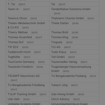
T. Tai
Tai
[2007]
[2007]
Team-A-
TenderMaker Solutions GmbH
[2007]
[2010]
Terence Oliver
Thalmann Chemie GmbH
[2010]
[2007]
Thelen-Werbetechnik GmbH
Thiele Stefan
[2019]
& Co KG
[2010]
Thierry Walliser
Thomas Brüll
[2021]
[2019]
Thomas Gruenfeld
Thomas Mog
[2007]
[2016]
Thomas Ruf
Tinguely
[2007]
[2010]
TiP EDV
TiU AG
[2010]
[2007]
Toddenroth Horst
Todzi Klaus
[2007]
[2007]
Toglhöfer
Toll GmbH
[2007]
[2007]
TourComm Germany
Tourenradler-Verlag
[2010]
[2007]
Trautwein Friedrich
Trugenberger Hausverwaltung
[2016]
GmbH
[2010]
TRUMPF Maschinen AG
TU Bergakademie Freiberg
[2013]
[2007]
TU Bergakademie Friedberg
Tubach Jörg
[2007]
[2007]
TULIP Training GmbH
Udo Heisig GmbH
[2007]
[2010]
Udo Vath
Ulrich Adriany
[2010]
[2007]
Umbrella Systems GmbH
Universitaetsklinikum Essen