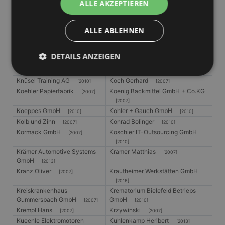
ALLE AKZEPTIEREN
Kessler & Günthel OHG
Kialka Hans
[2010]
[2010]
Kischkewitz Heinz-Günter
Klabes Siegfried
ALLE ABLEHNEN
[2007]
[2007]
Klaus-Peter Hamman
Klaus-Peter Weilandt
[2010]
[2007]
DETAILS ANZEIGEN
Klaus Bossert
Klaus Hoffmann
[2007]
[2007]
Klaus Wahle
Knuefer GmbH
[2007]
[2007]
Knüsel Training AG
Koch Gerhard
[2010]
[2007]
Koehler Papierfabrik
Koenig Backmittel GmbH + Co.KG
[2007]
Unbedingt erforderlich
Performance
[2007]
Targeting
Unklassifizierte
Koeppes GmbH
Kohler + Gauch GmbH
[2010]
[2010]
Kolb und Zinn
Konrad Bolinger
[2007]
[2010]
Unbedingt erforderliche Cookies ermöglichen
Kormack GmbH
Koschier IT-Outsourcing GmbH
[2007]
wesentliche Kernfunktionen der Website wie die
[2010]
Benutzeranmeldung und die Kontoverwaltung.
Krämer Automotive Systems
Kramer Matthias
[2007]
Ohne die unbedingt erforderlichen Cookies kann die
GmbH
Website nicht ordnungsgemäß verwendet werden.
[2013]
Kranz Oliver
Krautheimer Werkstätten GmbH
[2007]
Anbieter
/
Name
Ablaufdatum
Beschrei
[2016]
Domäne
Kreiskrankenhaus
Krematorium Bielefeld Betriebs
PHPSESSID
Session
Cookie, d
PHP.net
Gummersbach GmbH
GmbH
[2007]
[2010]
Anwendun
www.gangl.de
Krempl Hans
Krzywinski
[2007]
[2007]
wird, die 
Sprache ba
Kueenle Elektromotoren
Kuhlenkamp Heribert
[2013]