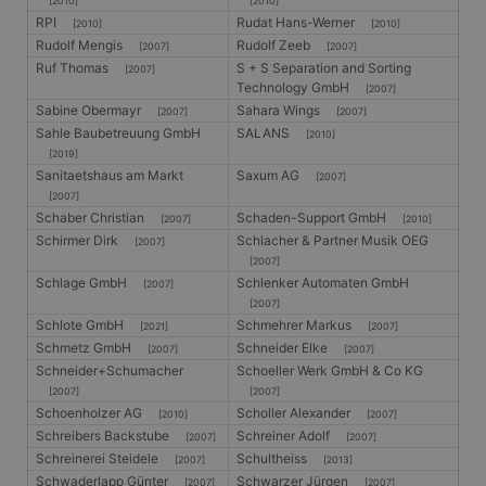
[2010]
[2010]
RPI
Rudat Hans-Werner
[2010]
[2010]
Rudolf Mengis
Rudolf Zeeb
[2007]
[2007]
Ruf Thomas
S + S Separation and Sorting
[2007]
Technology GmbH
[2007]
Sabine Obermayr
Sahara Wings
[2007]
[2007]
Sahle Baubetreuung GmbH
SALANS
[2010]
[2019]
Sanitaetshaus am Markt
Saxum AG
[2007]
[2007]
Schaber Christian
Schaden-Support GmbH
[2007]
[2010]
Schirmer Dirk
Schlacher & Partner Musik OEG
[2007]
[2007]
Schlage GmbH
Schlenker Automaten GmbH
[2007]
[2007]
Schlote GmbH
Schmehrer Markus
[2021]
[2007]
Schmetz GmbH
Schneider Elke
[2007]
[2007]
Schneider+Schumacher
Schoeller Werk GmbH & Co KG
[2007]
[2007]
Schoenholzer AG
Scholler Alexander
[2010]
[2007]
Schreibers Backstube
Schreiner Adolf
[2007]
[2007]
Schreinerei Steidele
Schultheiss
[2007]
[2013]
Schwaderlapp Günter
Schwarzer Jürgen
[2007]
[2007]