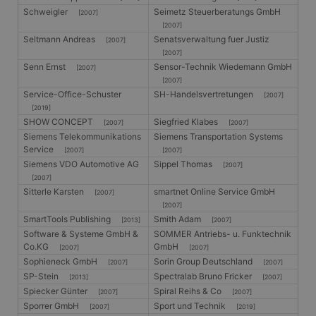
Schweigler
Seimetz Steuerberatungs GmbH
[2007]
[2007]
Seltmann Andreas
Senatsverwaltung fuer Justiz
[2007]
[2007]
Senn Ernst
Sensor-Technik Wiedemann GmbH
[2007]
[2007]
Service-Office-Schuster
SH-Handelsvertretungen
[2007]
[2019]
SHOW CONCEPT
Siegfried Klabes
[2007]
[2007]
Siemens Telekommunikations
Siemens Transportation Systems
Service
[2007]
[2007]
Siemens VDO Automotive AG
Sippel Thomas
[2007]
[2007]
Sitterle Karsten
smartnet Online Service GmbH
[2007]
[2007]
SmartTools Publishing
Smith Adam
[2013]
[2007]
Software & Systeme GmbH &
SOMMER Antriebs- u. Funktechnik
Co.KG
GmbH
[2007]
[2007]
Sophieneck GmbH
Sorin Group Deutschland
[2007]
[2007]
SP-Stein
Spectralab Bruno Fricker
[2013]
[2007]
Spiecker Günter
Spiral Reihs & Co
[2007]
[2007]
Sporrer GmbH
Sport und Technik
[2007]
[2019]