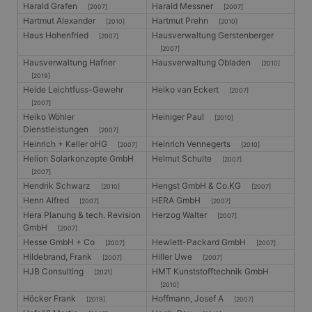
Harald Grafen
Harald Messner
[2007]
[2007]
Hartmut Alexander
Hartmut Prehn
[2010]
[2010]
Haus Hohenfried
Hausverwaltung Gerstenberger
[2007]
[2007]
Hausverwaltung Hafner
Hausverwaltung Obladen
[2010]
[2019]
Heide Leichtfuss-Gewehr
Heiko van Eckert
[2007]
[2007]
Heiko Wöhler
Heiniger Paul
[2010]
Dienstleistungen
[2007]
Heinrich + Keller oHG
Heinrich Vennegerts
[2007]
[2010]
Helion Solarkonzepte GmbH
Helmut Schulte
[2007]
[2007]
Hendrik Schwarz
Hengst GmbH & Co.KG
[2010]
[2007]
Henn Alfred
HERA GmbH
[2007]
[2007]
Hera Planung & tech. Revision
Herzog Walter
[2007]
GmbH
[2007]
Hesse GmbH + Co
Hewlett-Packard GmbH
[2007]
[2007]
Hildebrand, Frank
Hiller Uwe
[2007]
[2007]
HJB Consulting
HMT Kunststofftechnik GmbH
[2021]
[2010]
Höcker Frank
Hoffmann, Josef A
[2019]
[2007]