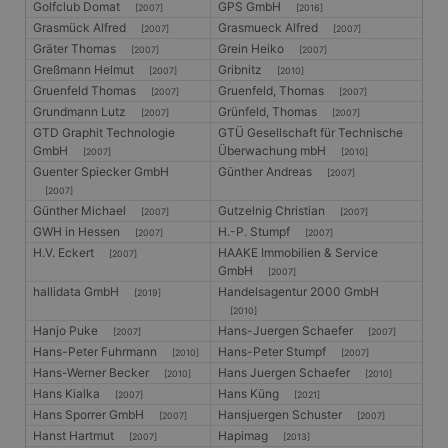
Golfclub Domat
GPS GmbH
[2007]
[2016]
Grasmück Alfred
Grasmueck Alfred
[2007]
[2007]
Gräter Thomas
Grein Heiko
[2007]
[2007]
Greßmann Helmut
Gribnitz
[2007]
[2010]
Gruenfeld Thomas
Gruenfeld, Thomas
[2007]
[2007]
Grundmann Lutz
Grünfeld, Thomas
[2007]
[2007]
GTD Graphit Technologie
GTÜ Gesellschaft für Technische
GmbH
Überwachung mbH
[2007]
[2010]
Guenter Spiecker GmbH
Günther Andreas
[2007]
[2007]
Günther Michael
Gutzelnig Christian
[2007]
[2007]
GWH in Hessen
H.-P. Stumpf
[2007]
[2007]
H.V. Eckert
HAAKE Immobilien & Service
[2007]
GmbH
[2007]
hallidata GmbH
Handelsagentur 2000 GmbH
[2019]
[2010]
Hanjo Puke
Hans-Juergen Schaefer
[2007]
[2007]
Hans-Peter Fuhrmann
Hans-Peter Stumpf
[2010]
[2007]
Hans-Werner Becker
Hans Juergen Schaefer
[2010]
[2010]
Hans Kialka
Hans Küng
[2007]
[2021]
Hans Sporrer GmbH
Hansjuergen Schuster
[2007]
[2007]
Hanst Hartmut
Hapimag
[2007]
[2013]