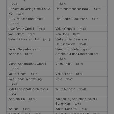
[2019]
[2007]
Universum Verlag GmbH & Co
Unternehmensber. Beck
[2007]
KG
[2007]
URS Deutschland GmbH
Uta Hierke-Sackmann
[2007]
[2007]
Uwe Braun GmbH
Value Consult
[2007]
[2007]
van Eckert
Van Hoek
[2007]
[2007]
Vater ERPteam GmbH
Verband der Dioezesen
[2010]
Deutschlands
[2007]
Verein Seglerhaus am
Verein zur Förderung von
Wannsee
Architektur und Städtebau e.V
[2007]
[2007]
Viesel Apparatebau GmbH
Vifas GmbH
[2010]
[2007]
Volker Geers
Volker Lenz
[2007]
[2007]
Volz Handelsvertretung
Voss
[2007]
[2010]
VvK Landschaftsarchitektur
W. Kaltenpoth
[2007]
[2021]
Wahlers-PR
Waldecker, Schreiben, Spiel +
[2007]
Schenken
[2007]
Walsoe
Walter Scheffel
[2007]
[2007]