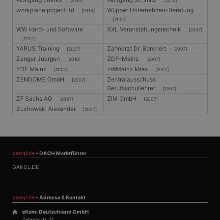
[2010]
[2010]
workplane project ltd
Wüpper Unternehmer-Beratung
[2010]
[2007]
WW Hard- und Software
XXL Veranstaltungstechnik
[2007]
[2007]
YARUS Training
Zahnarzt Dr. Borchert
[2007]
[2007]
Zanger Juergen
ZDF-Mainz
[2010]
[2007]
ZDF Mainz
zdfMainz Mias
[2007]
[2007]
ZENDOME GmbH
Zentralausschuss
[2007]
Berufsschullehrer
[2007]
ZF Sachs AG
ZIM GmbH
[2007]
[2007]
Zuchowski Alexander
[2007]
gangl.de
- DACH Marktführer
GANGL.DE
gangl.de
- Adresse & Kontakt
eKomi Deutschland GmbH
Zimmerstr. 11