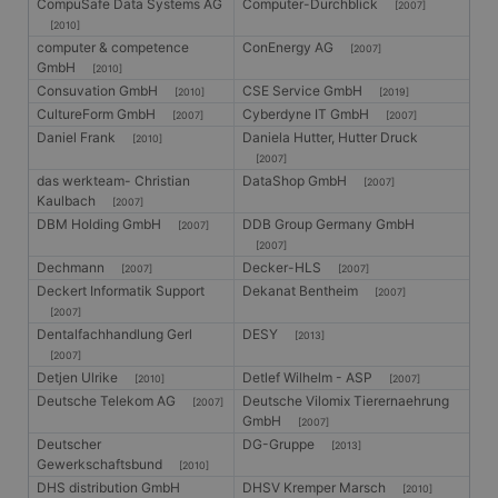
CompuSafe Data Systems AG
Computer-Durchblick
[2007]
[2010]
computer & competence
ConEnergy AG
[2007]
GmbH
[2010]
Consuvation GmbH
CSE Service GmbH
[2010]
[2019]
CultureForm GmbH
Cyberdyne IT GmbH
[2007]
[2007]
Daniel Frank
Daniela Hutter, Hutter Druck
[2010]
[2007]
das werkteam- Christian
DataShop GmbH
[2007]
Kaulbach
[2007]
DBM Holding GmbH
DDB Group Germany GmbH
[2007]
[2007]
Dechmann
Decker-HLS
[2007]
[2007]
Deckert Informatik Support
Dekanat Bentheim
[2007]
[2007]
Dentalfachhandlung Gerl
DESY
[2013]
[2007]
Detjen Ulrike
Detlef Wilhelm - ASP
[2010]
[2007]
Deutsche Telekom AG
Deutsche Vilomix Tierernaehrung
[2007]
GmbH
[2007]
Deutscher
DG-Gruppe
[2013]
Gewerkschaftsbund
[2010]
DHS distribution GmbH
DHSV Kremper Marsch
[2010]