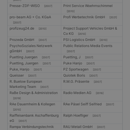
ANONCHK
10 Minuten
Dieses Cookie
Presse-ZDF-WISO
Print Service Woehrnschimmel
Microsoft
[2007]
enthält
Corporation
[2010]
Informationen
.c.clarity.ms
pro-beam AG + Co. KGaA
Profi Werbetechnik GmbH
darüber, wie der
[2021]
Endbenutzer die
[2007]
Website nutzt,
profizeug24.de
Project Support Vehicles GmbH &
[2010]
sowie über
Co KG
Werbung, die der
[2010]
Endbenutzer
Prozeda GmbH
PSI Logistics GmbH
[2007]
[2010]
möglicherweise vor
PsychoSoziales Netzwerk
Public Relations Media Events
dem Besuch dieser
Website gesehen
gGmbH
[2007]
[2007]
hat.
Puetting Juergen
Puetting, J
[2007]
[2007]
Puetting, Juergen
Puke Hanjo
[2007]
[2007]
Puke, Hanjo
PZ Sportwagen
[2007]
[2007]
Queisser
Quiotek Boris
[2007]
[2007]
R. Buelow European
R.M.G. Präsente
[2007]
Marketing Team
[2007]
RaBe Design & Administration
Radio Medien AG
[2016]
[2019]
RAe Dauernheim & Kollegen
RAe Päsel Seiff Seifried
[2007]
[2010]
Raiffeisenbank Aschaffenburg
Ralph Hoefliger
[2007]
eG
[2007]
Rampa Verbindungstechnik
RAU Metall GmbH
[2007]