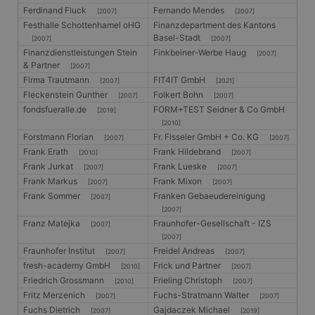
Ferdinand Fluck
Fernando Mendes
[2007]
[2007]
Festhalle Schottenhamel oHG
Finanzdepartment des Kantons
Basel-Stadt
[2007]
[2007]
Finanzdienstleistungen Stein
Finkbeiner-Werbe Haug
[2007]
& Partner
[2007]
Firma Trautmann
FIT4IT GmbH
[2007]
[2021]
Fleckenstein Gunther
Folkert Bohn
[2007]
[2007]
fondsfueralle.de
FORM+TEST Seidner & Co GmbH
[2019]
[2010]
Forstmann Florian
Fr. Fisseler GmbH + Co. KG
[2007]
[2007]
Frank Erath
Frank Hildebrand
[2010]
[2007]
Frank Jurkat
Frank Lueske
[2007]
[2007]
Frank Markus
Frank Mixon
[2007]
[2007]
Frank Sommer
Franken Gebaeudereinigung
[2007]
[2007]
Franz Matejka
Fraunhofer-Gesellschaft - IZS
[2007]
[2007]
Fraunhofer Institut
Freidel Andreas
[2007]
[2007]
fresh-academy GmbH
Frick und Partner
[2010]
[2007]
Friedrich Grossmann
Frieling Christoph
[2010]
[2007]
Fritz Merzenich
Fuchs-Stratmann Walter
[2007]
[2007]
Fuchs Dietrich
Gajdaczek Michael
[2007]
[2019]