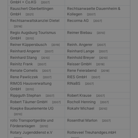
GmbH + Co.KG
[2007]
Rauschert Oberbettingen
Rechtsanwaelte Dauernheim &
GmbH
Kollegen
[2021]
[2007]
Rechtsanwaltskanzlei Dietel
Recorma AG
[2007]
[2016]
Regio Augsburg Tourismus
Reimer Biebau
[2010]
GmbH
[2010]
Reiner Küppersbusch
Reinh. Angerer
[2019]
[2007]
Reinhard Angerer
Reinhard Lange
[2007]
[2007]
Reinhard Stang
Reinhold Breyer
[2010]
[2010]
Reinitz Frank
Reisser GmbH
[2007]
[2019]
Renate Cornelis
Rene Feierabend
[2007]
[2019]
Rene Pawliczek
RIES GmbH
[2007]
[2007]
RIMOS Hausverwaltung
RINaBS
[2007]
GmbH
[2010]
Rippguth Stephan
Robert Krause
[2007]
[2007]
Robert Täumer GmbH
Rocholl Henning
[2007]
[2007]
Roepke Bauelemente UG
Rokahr Michael
[2010]
[2010]
rollo Transportgeräte und
Rosenthal Marlon
[2007]
Förderanlagen
[2010]
Rotary Jugenddienst e.V
Rotteveel Treuhandges.mbH