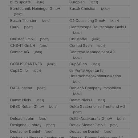
büro update
Büroplan
[2016]
[2007]
Bürotechnik Neininger GmbH
Busch Christian
[2007]
[2007]
Busch Thorsten
C4 Consulting GmbH
[2010]
[2007]
Carpi
Centerscape Deutschland GmbH
[2007]
[2007]
Christof GmbH
Christoffel
[2007]
[2007]
CNS-IT GmbH
Conrad Sven
[2007]
[2007]
Contec AG
Contreva Management AG
[2010]
[2007]
CORUS-PARTNER
Cup&Cino
[2007]
[2007]
Cup&Cino
da Ponte Agentur für
[2007]
Unternehmenskommunikation
[2010]
DAFA Institut
Dahler & Company Immobilien
[2007]
[2007]
Damm Niels
Damm Niels I
[2007]
[2007]
DBSC Ruban GmbH
DeKa Gastronomie Treuhand AG
[2013]
[2007]
Deloach John
Delta-Assekuranz GmbH
[2007]
[2016]
Designbau Lohrey
Detlev Siemer GmbH
[2007]
[2016]
Deutscher Daniel
Deutscher Daniel
[2007]
[2007]
Diakonie München Oberbayern
Diener + Diener Architekten AG