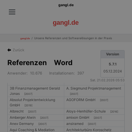
gangl.de
gangl.de
Unsere Referenzen und Softwarelösungen in der Praxis
gangl.de
Zurück
Version
Referenzen Word
5.7.1
05.12.2024
Anwender: 10.676 Installationen: 397
Sat. 21.02.2026 05:53
3B Finanzmanagement Gerald
A. Siegmund Projektmanagement
Jonas
[2007]
[2007]
Absolut Projektentwicklung
AGOFORM GmbH
[2007]
GmbH
[2019]
Albrecht
Aloys-Henhöfer-Schule
[2007]
[2016]
Amberger Alwin
amixon GmbH
[2007]
[2007]
Anex Germany
ansiramed
[2007]
[2007]
Aqui Coaching & Mediation
Architekturbüro Koroschetz