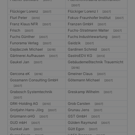
[2007]
Flückiger Lorenz
Flückiger Lorenz I
[2007]
[2007]
Fluri Peter
Fokus-Fraunhofer Institut
[2010]
[2007]
Franz Klaus NFR
Franzen GmbH
[2007]
[2007]
Frisch
Fuchs-Stratmann Walter
[2007]
[2007]
Fuchs Günther
Fuchs Industriewartung
[2007]
[2007]
Funorama Verlag
Gaidzik
[2007]
[2007]
Gajdaczek Michael
Gardinen Schmid
[2019]
[2007]
Gärtnerei Aufhausen
GastroEDV KG
[2007]
[2013]
Gaukel Jan
Gebäudemeßtechnik Trauernicht
[2007]
[2016]
Gercona eK
Gmeiner Claus
[2016]
[2007]
Gossmann Consulting GmbH
Götemann Michael
[2007]
[2007]
Grabosch Systemtechnik
Greskamp Wilhelm
[2007]
[2007]
GRK-Holding AG
Grob Carsten
[2010]
[2007]
Grotjahn Hans-Jörg
Grunau Jens
[2007]
[2007]
Grürmann oHG
GST GmbH
[2007]
[2007]
GUD mbH
Gülden Raymund
[2007]
[2007]
Gunkel Jan
Gütt Egon
[2007]
[2007]