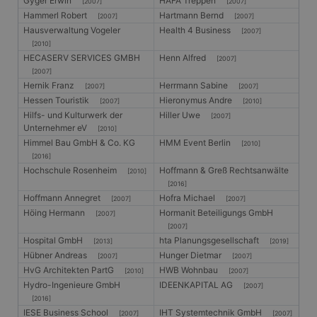
Gyger Erwin
HAFA Treppen
[2007]
[2007]
Hammerl Robert
Hartmann Bernd
[2007]
[2007]
Hausverwaltung Vogeler
Health 4 Business
[2007]
[2010]
HECASERV SERVICES GMBH
Henn Alfred
[2007]
[2007]
Hernik Franz
Herrmann Sabine
[2007]
[2007]
Hessen Touristik
Hieronymus Andre
[2007]
[2010]
Hilfs- und Kulturwerk der
Hiller Uwe
[2007]
Unternehmer eV
[2010]
Himmel Bau GmbH & Co. KG
HMM Event Berlin
[2010]
[2016]
Hochschule Rosenheim
Hoffmann & Greß Rechtsanwälte
[2010]
[2016]
Hoffmann Annegret
Hofra Michael
[2007]
[2007]
Höing Hermann
Hormanit Beteiligungs GmbH
[2007]
[2007]
Hospital GmbH
hta Planungsgesellschaft
[2013]
[2019]
Hübner Andreas
Hunger Dietmar
[2007]
[2007]
HvG Architekten PartG
HWB Wohnbau
[2010]
[2007]
Hydro-Ingenieure GmbH
IDEENKAPITAL AG
[2007]
[2016]
IESE Business School
IHT Systemtechnik GmbH
[2007]
[2007]