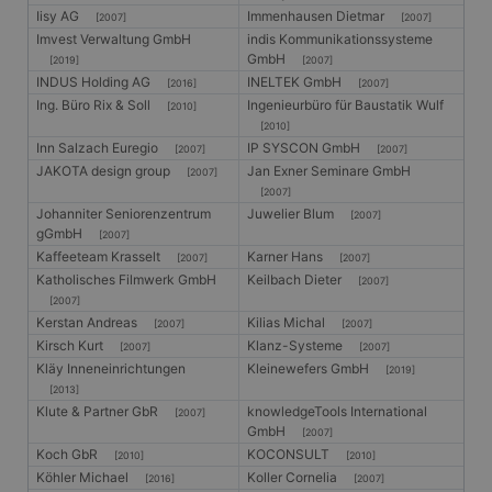
Iisy AG
Immenhausen Dietmar
[2007]
[2007]
Imvest Verwaltung GmbH
indis Kommunikationssysteme
GmbH
[2019]
[2007]
INDUS Holding AG
INELTEK GmbH
[2016]
[2007]
Ing. Büro Rix & Soll
Ingenieurbüro für Baustatik Wulf
[2010]
[2010]
Inn Salzach Euregio
IP SYSCON GmbH
[2007]
[2007]
JAKOTA design group
Jan Exner Seminare GmbH
[2007]
[2007]
Johanniter Seniorenzentrum
Juwelier Blum
[2007]
gGmbH
[2007]
Kaffeeteam Krasselt
Karner Hans
[2007]
[2007]
Katholisches Filmwerk GmbH
Keilbach Dieter
[2007]
[2007]
Kerstan Andreas
Kilias Michal
[2007]
[2007]
Kirsch Kurt
Klanz-Systeme
[2007]
[2007]
Kläy Inneneinrichtungen
Kleinewefers GmbH
[2019]
[2013]
Klute & Partner GbR
knowledgeTools International
[2007]
GmbH
[2007]
Koch GbR
KOCONSULT
[2010]
[2010]
Köhler Michael
Koller Cornelia
[2016]
[2007]