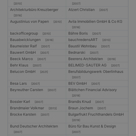
[2010]
[2007]
Architekturbüro Kreuzberger
Atzert Christian
[2007]
[2016]
Augustinius von Papen
Avila Immobilien GmbH & Co KG
[2010]
[2016]
backofficegroup
Bähre Boris
[2010]
[2007]
Bauabwicklungen
bauchredensART
[2016]
[2013]
Baumeister Ralf
Baustil Wohnbau
[2007]
[2007]
Bauwert GmbH
Bednarski
[2007]
[2007]
Beeck Marco
Beerens Architekten
[2007]
[2019]
Behr Klaus
BELIMED-SAUTER AG
[2007]
[2007]
Belucon GmbH
Berufsbildungswerk Oberlinhaus
[2021]
[2007]
Besa Lars
BEV GmbH
[2007]
[2007]
Beyreuther Carsten
Blättchen Financial Advisory
[2007]
[2019]
Bossler Karl
Brandis Knud
[2007]
[2007]
Brandmaier Volkmar
Braun Jochem
[2013]
[2007]
Brocke Karsten
Bulgarfrukt Fruchthandels GmbH
[2007]
[2019]
Bund Deutscher Architekten
Büro für Bau Kunst & Design
[2007]
[2007]