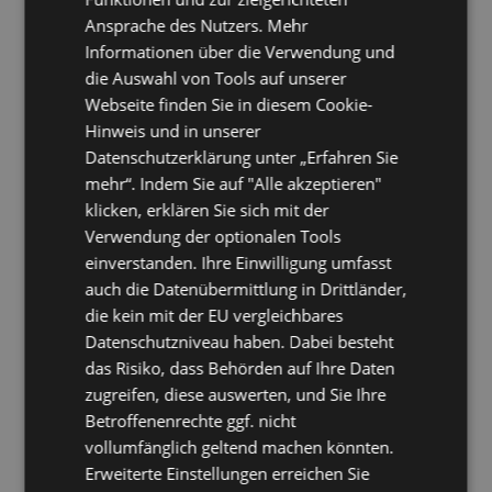
Loibl Rudolf
Lorenz Björn
[2007]
[2007]
Ansprache des Nutzers. Mehr
M Consult GmbH
maetzig stage lighting
[2010]
[2007]
Informationen über die Verwendung und
Maler Brändle
MANIABARCO
[2007]
[2007]
die Auswahl von Tools auf unserer
Marx Michael
MBS
[2007]
[2007]
Webseite finden Sie in diesem Cookie-
MConsult GmbH
Mediasense IT-Consulting
[2016]
Hinweis und in unserer
[2007]
Meier Benedikt
Mendek Bau- und
Datenschutzerklärung unter „Erfahren Sie
[2007]
Sachverständigenbüro
[2007]
mehr“. Indem Sie auf "Alle akzeptieren"
meteocontrol GmbH
microCAT GmbH
[2010]
[2007]
klicken, erklären Sie sich mit der
Mindcouncil
modul
[2007]
[2007]
Verwendung der optionalen Tools
Mog Thomas
Möller Frank
[2019]
[2007]
einverstanden. Ihre Einwilligung umfasst
Müllritter Gerhard
MULTI Großküchen GmbH
[2007]
auch die Datenübermittlung in Drittländer,
[2007]
MVV decon GmbH
Nannen Harm
[2010]
[2007]
die kein mit der EU vergleichbares
neuwerk
nextbike GmbH
[2007]
[2007]
Datenschutzniveau haben. Dabei besteht
NOMIA GmbH
Obert Nico
[2007]
[2007]
das Risiko, dass Behörden auf Ihre Daten
Ogrissek Hans-Georg
Olaf von Hoff
[2007]
[2007]
zugreifen, diese auswerten, und Sie Ihre
Olaf von Hoff (Microsoft)
Olympiapark München
[2007]
Betroffenenrechte ggf. nicht
[2007]
Orbium Seminare Berlin
Orgaline GmbH
vollumfänglich geltend machen könnten.
[2013]
[2007]
Organisationsberatung Müller
Orgelbau Walcker-Mayer
[2007]
Erweiterte Einstellungen erreichen Sie
[2010]