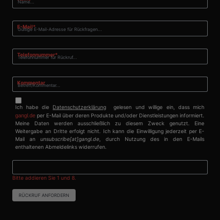
häufig als
.clarity.ms
Monat
wird von Google
eindeutige
Analytics
Benutzerkennung
verwendet, um
verwendet. Es kan
den Sitzungsstatus
Pflichtfeld
E-Mail
*
durch eingebettete
beizubehalten.
Microsoft-Skripte
festgelegt werden.
Es wird allgemein
Pflichtfeld
angenommen, das
Telefonnummer
*
die
Synchronisierung
über viele
verschiedene
Kommentar
Microsoft-
Domänen hinweg
möglich ist, um die
Ich habe die
Datenschutzerklärung
gelesen und willige ein, dass mich
Benutzerverfolgun
gangl.de
per E-Mail über deren Produkte und/oder Dienstleistungen informiert.
zu ermöglichen.
Meine Daten werden ausschließlich zu diesem Zweck genutzt. Eine
CLID
www.clarity.ms
1 Jahr
Dieses Cookie wird
Weitergabe an Dritte erfolgt nicht. Ich kann die Einwilligung jederzeit per E-
normalerweise von
Mail an
unsubscribe[at]gangl.de
, durch Nutzung des in den E-Mails
Dstillery gesetzt,
enthaltenen Abmeldelinks widerrufen.
um das Teilen von
Medieninhalten für
soziale Medien zu
ermöglichen. Es
Bitte addieren Sie 1 und 8.
kann auch
Informationen übe
Website-Besucher
RÜCKRUF ANFORDERN
sammeln, wenn
diese soziale
Medien