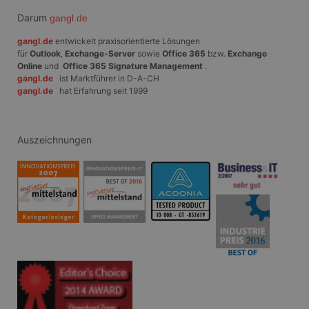
Endbenutzer
möglicherweise vor
Darum
gangl.de
dem Besuch dieser
Website gesehen
gangl.de
entwickelt praxisorientierte Lösungen
hat.
für
Outlook
,
Exchange-Server
sowie
Office 365
bzw.
Exchange
Online
und
Office 365 Signature Management
.
gangl.de
ist Marktführer in D-A-CH
gangl.de
hat Erfahrung seit 1999
Auszeichnungen