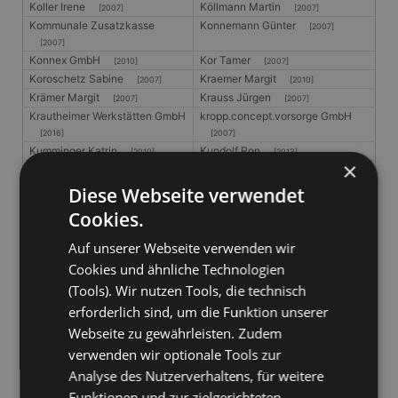
Koller Irene
Köllmann Martin
[2007]
[2007]
Kommunale Zusatzkasse
Konnemann Günter
[2007]
[2007]
Konnex GmbH
Kor Tamer
[2010]
[2007]
Koroschetz Sabine
Kraemer Margit
[2007]
[2010]
Krämer Margit
Krauss Jürgen
[2007]
[2007]
Krautheimer Werkstätten GmbH
kropp.concept.vorsorge GmbH
[2016]
[2007]
Kumminger Katrin
Kundolf Ron
[2010]
[2013]
×
LA BELLA COSA
LA ST - Hamburg Service GmbH
[2007]
[2016]
Diese Webseite verwendet
Landesamt Brand- und
Landratsamt Sigmaringen
[2010]
Cookies.
Katatstrophenschutz
[2007]
Lautenbacher & Pfortner
Lebensart
[2007]
Auf unserer Webseite verwenden wir
[2007]
Cookies und ähnliche Technologien
Lebenshilfe Wohnheim
Ledermann Dienstleistungen
[2007]
(Tools). Wir nutzen Tools, die technisch
[2016]
Lenzner Drehteile GmbH
Leoff Consultants GmbH
erforderlich sind, um die Funktion unserer
[2007]
[2007]
Webseite zu gewährleisten. Zudem
Liechtensteinische
LINK GmbH
[2013]
verwenden wir optionale Tools zur
Gesellschaft für Umweltschutz
Analyse des Nutzerverhaltens, für weitere
[2007]
Linke Max
Lohölter Tobias
Funktionen und zur zielgerichteten
[2007]
[2007]