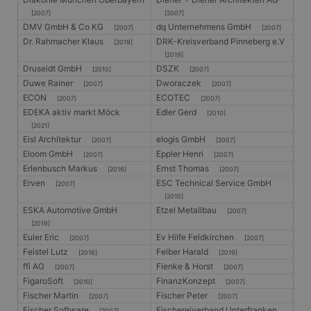
[2007]
[2007]
DMV GmbH & Co KG
dq Unternehmens GmbH
[2007]
[2007]
Dr. Rahmacher Klaus
DRK-Kreisverband Pinneberg e.V
[2019]
[2019]
Druseidt GmbH
DSZK
[2010]
[2007]
Duwe Rainer
Dworaczek
[2007]
[2007]
ECON
ECOTEC
[2007]
[2007]
EDEKA aktiv markt Möck
Edler Gerd
[2010]
[2021]
Eisl Architektur
elogis GmbH
[2007]
[2007]
Eloom GmbH
Eppler Henri
[2007]
[2007]
Erlenbusch Markus
Ernst Thomas
[2016]
[2007]
Erven
ESC Technical Service GmbH
[2007]
[2010]
ESKA Automotive GmbH
Etzel Metallbau
[2007]
[2019]
Euler Eric
Ev Hilfe Feldkirchen
[2007]
[2007]
Feistel Lutz
Felber Harald
[2016]
[2019]
ffi AG
Fienke & Horst
[2007]
[2007]
FigaroSoft
FinanzKonzept
[2010]
[2007]
Fischer Martin
Fischer Peter
[2007]
[2007]
Fischer Software
Fischereiverband Unterfranken
[2007]