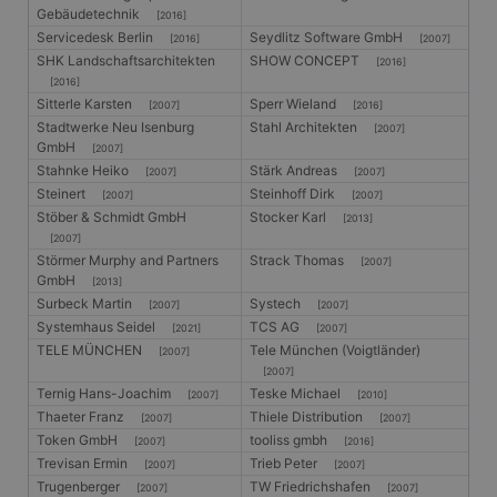
die Site sp
Gebäudetechnik
[2016]
gutes Beis
die Beibe
Servicedesk Berlin
Seydlitz Software GmbH
[2016]
[2007]
Anmeldest
SHK Landschaftsarchitekten
SHOW CONCEPT
[2016]
Benutzer 
Seiten.
[2016]
Sitterle Karsten
Sperr Wieland
[2007]
[2016]
CookieScriptConsent
1 Monat
Dieses Co
CookieScript
Stadtwerke Neu Isenburg
Stahl Architekten
Cookie-Sc
www.gangl.de
[2007]
verwendet
GmbH
[2007]
Einwillig
Stahnke Heiko
Stärk Andreas
[2007]
[2007]
für Besuc
speichern
Steinert
Steinhoff Dirk
[2007]
[2007]
Banner vo
Stöber & Schmidt GmbH
Stocker Karl
[2013]
Script.co
ordnungs
[2007]
funktioni
Störmer Murphy and Partners
Strack Thomas
[2007]
GmbH
[2013]
Surbeck Martin
Systech
[2007]
[2007]
Systemhaus Seidel
TCS AG
[2021]
[2007]
TELE MÜNCHEN
Tele München (Voigtländer)
[2007]
Anbieter
/
Name
Ablaufdatum
Beschreibung
Domäne
[2007]
Anbieter
Ternig Hans-Joachim
Teske Michael
[2007]
[2010]
_tt_enable_cookie
.gangl.de
1 Jahr
Name
/
Ablaufdatum
Beschreibung
Thaeter Franz
Thiele Distribution
[2007]
[2007]
Anbieter
Domäne
/
Name
Ablaufdatum
Beschreibung
_ttp
.tiktok.com
1 Jahr
Token GmbH
tooliss gmbh
[2007]
[2016]
Domäne
_ga
1 Jahr 1
Dieser Cookie-
Google
Trevisan Ermin
Trieb Peter
[2007]
[2007]
_rdt_uuid
.gangl.de
3 Monate
Monat
Name ist mit
MUID
LLC
1 Jahr
Dieses Cookie wird
Microsoft
Trugenberger
TW Friedrichshafen
Google Universal
[2007]
[2007]
.gangl.de
von Microsoft
Corporation