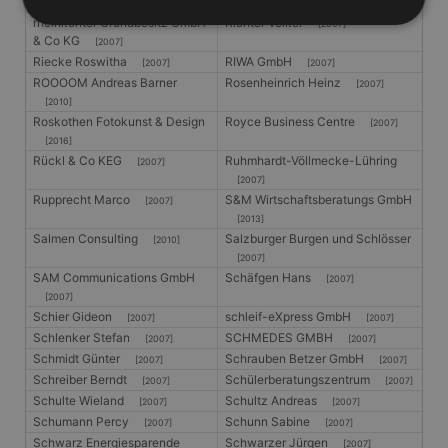
Reinitz Frank
Reiter Hans
[2007]
[2007]
rheinkontor Grundbesitz GmbH
Richter Volker
[2007]
& Co KG
[2007]
Riecke Roswitha
RIWA GmbH
[2007]
[2007]
Unbedingt erforderlich
Performance
ROOOOM Andreas Barner
Rosenheinrich Heinz
[2007]
Targeting
Unklassifizierte
[2010]
Roskothen Fotokunst & Design
Royce Business Centre
[2007]
Unbedingt erforderliche Cookies ermöglichen
[2016]
wesentliche Kernfunktionen der Website wie die
Rückl & Co KEG
Ruhmhardt-Völlmecke-Lühring
Benutzeranmeldung und die Kontoverwaltung.
[2007]
Ohne die unbedingt erforderlichen Cookies kann die
[2007]
Website nicht ordnungsgemäß verwendet werden.
Rupprecht Marco
S&M Wirtschaftsberatungs GmbH
[2007]
[2013]
Anbieter
/
Name
Ablaufdatum
Beschrei
Salmen Consulting
Salzburger Burgen und Schlösser
Domäne
[2010]
[2007]
PHPSESSID
Session
Cookie, d
PHP.net
SAM Communications GmbH
Schäfgen Hans
[2007]
Anwendun
www.gangl.de
wird, die 
[2007]
Sprache ba
Schier Gideon
schleif-eXpress GmbH
[2007]
[2007]
eine allg
Schlenker Stefan
SCHMEDES GMBH
die zum V
[2007]
[2007]
Benutzers
Schmidt Günter
Schrauben Betzer GmbH
[2007]
[2007]
verwendet
Schreiber Berndt
Schülerberatungszentrum
Normalerw
[2007]
[2007]
sich um ei
Schulte Wieland
Schultz Andreas
[2007]
[2007]
generierte
Schumann Percy
Schunn Sabine
und Weise
[2007]
[2007]
verwendet
Schwarz Energiesparende
Schwarzer Jürgen
[2007]