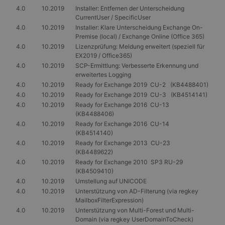
4.0
10.2019
Installer: Entfernen der Unterscheidung
CurrentUser / SpecificUser
4.0
10.2019
Installer: Klare Unterscheidung Exchange On-
Premise (local) / Exchange Online (Office 365)
4.0
10.2019
Lizenzprüfung: Meldung erweitert (speziell für
EX2019 / Office365)
4.0
10.2019
SCP-Ermittlung: Verbesserte Erkennung und
erweitertes Logging
4.0
10.2019
Ready for Exchange 2019 CU-2 (KB4488401)
4.0
10.2019
Ready for Exchange 2019 CU-3 (KB4514141)
4.0
10.2019
Ready for Exchange 2016 CU-13
(KB4488406)
4.0
10.2019
Ready for Exchange 2016 CU-14
(KB4514140)
4.0
10.2019
Ready for Exchange 2013 CU-23
(KB4489622)
4.0
10.2019
Ready for Exchange 2010 SP3 RU-29
(KB4509410)
4.0
10.2019
Umstellung auf UNICODE
4.0
10.2019
Unterstützung von AD-Filterung (via regkey
MailboxFilterExpression)
4.0
10.2019
Unterstützung von Multi-Forest und Multi-
Domain (via regkey UserDomainToCheck)