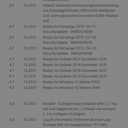
4.7
12.2021
Hybrid: Verbesserte Erkennung/Unterscheidung
von ExchangeOnPrem-/Office365-Mailboxen
(z.B. wenn gesyncter User keine O365-Mailbox
hat)
4.7
12.2021
Ready for Exchange 2019 CU-11
SecurityUpdate (KB5007409)
4.7
12.2021
Ready for Exchange 2016 CU-22
SecurityUpdate (KB5007409)
4.7
12.2021
Ready for Exchange 2013 CU-23
SecurityUpdate (KB5007409)
4.7
12.2021
Ready for Outlook 2021 Dezember 2021
4.7
12.2021
Ready for Outlook 2019 Dezember 2021
4.7
12.2021
Ready for Outlook 2016 Dezember 2021
4.7
12.2021
Ready for Outlook 2013 Dezember 2021
4.7
12.2021
Ready for Windows 11 Version 21H2
4.7
12.2021
Ready for Windows 10 Version 21H2
4.6
10.2021
Installer: 'OLXAgent was installed with [...]. You
are now logged on as [...]. Please use account
[...] to configure OLXAgent
4.6
10.2021
Log (Environment): Entfernen diverser Log-
Einträge (MS-ExchangeServer: ??? | MS-