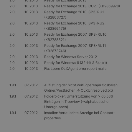
2.0
10.2013
Ready for Exchange 2013
2.0
10.2013
Ready for Exchange 2013 CU2 (KB2859928)
2.0
10.2013
Ready for Exchange 2010 SP3-RU1
(KB2803727)
2.0
10.2013
Ready for Exchange 2010 SP3-RU2
(KB2866475)
2.0
10.2013
Ready for Exchange 2007 SP3-RU10
(KB2788321)
2.0
10.2013
Ready for Exchange 2007 SP3-RU11
(KB2873746)
2.0
10.2013
Ready for Windows Server 2012
2.0
10.2013
Ready for Windows 8 (32-bit & 64-bit)
2.0
10.2013
Fix: Leere OLXAgent error report mails
1.9.1
07.2012
Auflistung der nicht verfügbaren/auflösbaren
Ordner/Postfächer (-> OLXUnresolved.txt)
1.9.1
07.2012
Folderpicker: Unterstützung von > 65.536
Einträgen in Treeview (->alphabetische
Untergruppen)
1.9.1
07.2012
Installer: Vertauschte Anzeige bei Contact-
properties