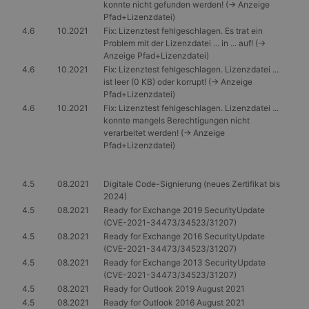
konnte nicht gefunden werden! (-> Anzeige
Pfad+Lizenzdatei)
4.6
10.2021
Fix: Lizenztest fehlgeschlagen. Es trat ein
Problem mit der Lizenzdatei ... in ... auf! (->
Anzeige Pfad+Lizenzdatei)
4.6
10.2021
Fix: Lizenztest fehlgeschlagen. Lizenzdatei ...
ist leer (0 KB) oder korrupt! (-> Anzeige
Pfad+Lizenzdatei)
4.6
10.2021
Fix: Lizenztest fehlgeschlagen. Lizenzdatei ...
konnte mangels Berechtigungen nicht
verarbeitet werden! (-> Anzeige
Pfad+Lizenzdatei)
4.5
08.2021
Digitale Code-Signierung (neues Zertifikat bis
2024)
4.5
08.2021
Ready for Exchange 2019 SecurityUpdate
(CVE-2021-34473/34523/31207)
4.5
08.2021
Ready for Exchange 2016 SecurityUpdate
(CVE-2021-34473/34523/31207)
4.5
08.2021
Ready for Exchange 2013 SecurityUpdate
(CVE-2021-34473/34523/31207)
4.5
08.2021
Ready for Outlook 2019 August 2021
4.5
08.2021
Ready for Outlook 2016 August 2021