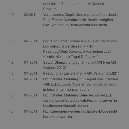
definierten Zeilenumbruch (-> Outlook-
Problem)
1.9
09.2011
Verbessertes Zugriffskonzept (via Adressbuch,
Zugriff ohne DomainAdmin-Rechte möglich,
CAS-Anbindung, kein AdminMode mehr...)
1.8
04.2011
Log: Definierbar ob/nach wievielen Tagen das
Log gelöscht werden soll (-> INI:
ResetLogAfterXDays=... 0=bei jedem Lauf
-1=nie >0=alle x Tage) Default=-1
1.8
04.2011
Setup: Überprüfung auf 64-bit-MAPI (von MS-
Outlook 2010)
1.8
04.2011
Ready for aktuellste MS-MAPI-Version 6.5.8211
1.8
04.2011
Fix: Installer: Meldung 'OLXAgent was installed
with [...] account. You are now logged on as [...]'
in bestimmten Konstellationen
1.8
04.2011
Fix: Installer: Meldung 'Selected server [...]
cannot be detected as valid/existing server' in
bestimmten Konstellationen
1.8
04.2011
Fix: Kategorien werden im Update-Mode nicht
korrekt aktualisiert