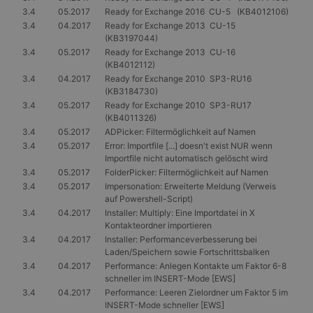
Benutzerverfolgun
zu ermöglichen.
3.4
05.2017
Ready for Exchange 2016 CU-5 (KB4012106)
3.4
04.2017
Ready for Exchange 2013 CU-15
CLID
www.clarity.ms
1 Jahr
Dieses Cookie wird
(KB3197044)
normalerweise vo
Dstillery gesetzt,
3.4
05.2017
Ready for Exchange 2013 CU-16
um das Teilen von
(KB4012112)
Medieninhalten fü
3.4
04.2017
Ready for Exchange 2010 SP3-RU16
soziale Medien zu
ermöglichen. Es
(KB3184730)
kann auch
3.4
05.2017
Ready for Exchange 2010 SP3-RU17
Informationen übe
(KB4011326)
Website-Besucher
sammeln, wenn
3.4
05.2017
ADPicker: Filtermöglichkeit auf Namen
diese soziale
3.4
05.2017
Error: Importfile [...] doesn't exist NUR wenn
Medien
Importfile nicht automatisch gelöscht wird
verwenden, um
Website-Inhalte
3.4
05.2017
FolderPicker: Filtermöglichkeit auf Namen
von der besuchten
3.4
05.2017
Impersonation: Erweiterte Meldung (Verweis
Seite zu teilen.
auf Powershell-Script)
SRM_B
1 Jahr
Dies ist ein
Microsoft
3.4
04.2017
Installer: Multiply: Eine Importdatei in X
Microsoft MSN-
Corporation
Kontakteordner importieren
Cookie eines
.c.bing.com
Erstanbieters, das
3.4
04.2017
Installer: Performanceverbesserung bei
das
Laden/Speichern sowie Fortschrittsbalken
ordnungsgemäße
3.4
04.2017
Performance: Anlegen Kontakte um Faktor 6-8
Funktionieren
dieser Website
schneller im INSERT-Mode [EWS]
sicherstellt.
3.4
04.2017
Performance: Leeren Zielordner um Faktor 5 im
INSERT-Mode schneller [EWS]
_fbp
3 Monate
Wird von Faceboo
Meta