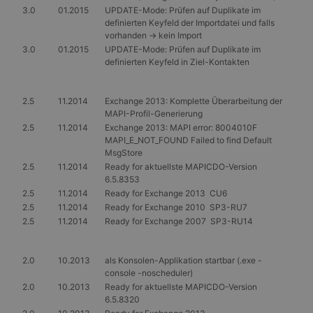
3.0
01.2015
UPDATE-Mode: Prüfen auf Duplikate im
definierten Keyfeld der Importdatei und falls
vorhanden -> kein Import
3.0
01.2015
UPDATE-Mode: Prüfen auf Duplikate im
definierten Keyfeld in Ziel-Kontakten
2.5
11.2014
Exchange 2013: Komplette Überarbeitung der
MAPI-Profil-Generierung
2.5
11.2014
Exchange 2013: MAPI error: 8004010F
MAPI_E_NOT_FOUND Failed to find Default
MsgStore
2.5
11.2014
Ready for aktuellste MAPICDO-Version
6.5.8353
2.5
11.2014
Ready for Exchange 2013 CU6
2.5
11.2014
Ready for Exchange 2010 SP3-RU7
2.5
11.2014
Ready for Exchange 2007 SP3-RU14
2.0
10.2013
als Konsolen-Applikation startbar (.exe -
console -noscheduler)
2.0
10.2013
Ready for aktuellste MAPICDO-Version
6.5.8320