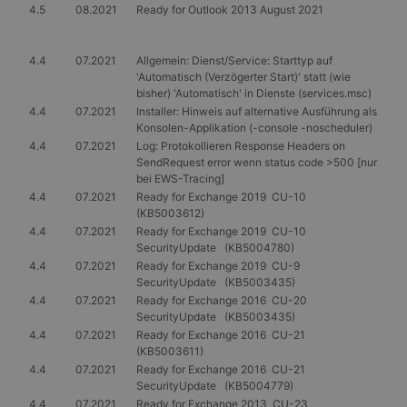
4.5
08.2021
Ready for Outlook 2013 August 2021
4.4
07.2021
Allgemein: Dienst/Service: Starttyp auf
'Automatisch (Verzögerter Start)' statt (wie
bisher) 'Automatisch' in Dienste (services.msc)
4.4
07.2021
Installer: Hinweis auf alternative Ausführung als
Konsolen-Applikation (-console -noscheduler)
4.4
07.2021
Log: Protokollieren Response Headers on
SendRequest error wenn status code >500 [nur
bei EWS-Tracing]
4.4
07.2021
Ready for Exchange 2019 CU-10
(KB5003612)
4.4
07.2021
Ready for Exchange 2019 CU-10
SecurityUpdate (KB5004780)
4.4
07.2021
Ready for Exchange 2019 CU-9
SecurityUpdate (KB5003435)
4.4
07.2021
Ready for Exchange 2016 CU-20
SecurityUpdate (KB5003435)
4.4
07.2021
Ready for Exchange 2016 CU-21
(KB5003611)
4.4
07.2021
Ready for Exchange 2016 CU-21
SecurityUpdate (KB5004779)
4.4
07.2021
Ready for Exchange 2013 CU-23