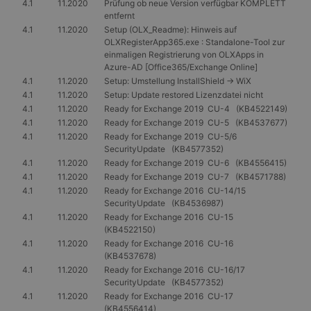
4.1
11.2020
Prüfung ob neue Version verfügbar KOMPLETT
entfernt
4.1
11.2020
Setup (OLX_Readme): Hinweis auf
OLXRegisterApp365.exe : Standalone-Tool zur
einmaligen Registrierung von OLXApps in
Azure-AD [Office365/Exchange Online]
4.1
11.2020
Setup: Umstellung InstallShield -> WiX
4.1
11.2020
Setup: Update restored Lizenzdatei nicht
4.1
11.2020
Ready for Exchange 2019 CU-4 (KB4522149)
4.1
11.2020
Ready for Exchange 2019 CU-5 (KB4537677)
4.1
11.2020
Ready for Exchange 2019 CU-5/6
SecurityUpdate (KB4577352)
4.1
11.2020
Ready for Exchange 2019 CU-6 (KB4556415)
4.1
11.2020
Ready for Exchange 2019 CU-7 (KB4571788)
4.1
11.2020
Ready for Exchange 2016 CU-14/15
SecurityUpdate (KB4536987)
4.1
11.2020
Ready for Exchange 2016 CU-15
(KB4522150)
4.1
11.2020
Ready for Exchange 2016 CU-16
(KB4537678)
4.1
11.2020
Ready for Exchange 2016 CU-16/17
SecurityUpdate (KB4577352)
4.1
11.2020
Ready for Exchange 2016 CU-17
(KB4556414)