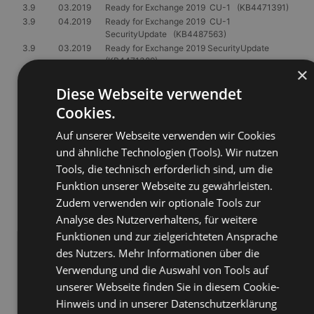
3.9
03.2019
Ready for Exchange 2019 CU-1 (KB4471391)
3.9
04.2019
Ready for Exchange 2019 CU-1
SecurityUpdate (KB4487563)
3.9
03.2019
Ready for Exchange 2019 SecurityUpdate
(KB4471389)
×
3.9
03.2019
Ready for Exchange 2016 CU-11
(KB4134118)
Diese Webseite verwendet
3.9
03.2019
Ready for Exchange 2016 CU-11
Cookies.
SecurityUpdate (KB4471389)
3.9
03.2019
Ready for Exchange 2016 CU-12
Auf unserer Webseite verwenden wir Cookies
(KB4471392)
und ähnliche Technologien (Tools). Wir nutzen
3.9
04.2019
Ready for Exchange 2016 CU-12
Tools, die technisch erforderlich sind, um die
SecurityUpdate (KB4487563)
3.9
03.2019
Ready for Exchange 2013 CU-21
Funktion unserer Webseite zu gewährleisten.
SecurityUpdate (KB4471389)
Zudem verwenden wir optionale Tools zur
3.9
03.2019
Ready for Exchange 2013 CU-22
Analyse des Nutzerverhaltens, für weitere
(KB4345836)
Funktionen und zur zielgerichteten Ansprache
3.9
04.2019
Ready for Exchange 2013 CU-22
SecurityUpdate (KB4487563)
des Nutzers. Mehr Informationen über die
3.9
04.2019
Ready for Exchange 2010 SP3 RU-27
Verwendung und die Auswahl von Tools auf
(KB4491413)
unserer Webseite finden Sie in diesem Cookie-
3.9
03.2019
Ready for Exchange 2010 SP3-RU26
(KB4487052)
Hinweis und in unserer Datenschutzerklärung