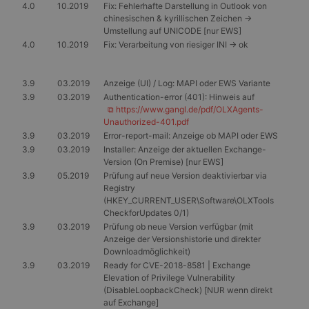
4.0
10.2019
Fix: Fehlerhafte Darstellung in Outlook von
chinesischen & kyrillischen Zeichen ->
Umstellung auf UNICODE [nur EWS]
4.0
10.2019
Fix: Verarbeitung von riesiger INI -> ok
3.9
03.2019
Anzeige (UI) / Log: MAPI oder EWS Variante
3.9
03.2019
Authentication-error (401): Hinweis auf
⧉ https://www.gangl.de/pdf/OLXAgents-
Unauthorized-401.pdf
3.9
03.2019
Error-report-mail: Anzeige ob MAPI oder EWS
3.9
03.2019
Installer: Anzeige der aktuellen Exchange-
Version (On Premise) [nur EWS]
3.9
05.2019
Prüfung auf neue Version deaktivierbar via
Registry
(HKEY_CURRENT_USER\Software\OLXTools
CheckforUpdates 0/1)
3.9
03.2019
Prüfung ob neue Version verfügbar (mit
Anzeige der Versionshistorie und direkter
Downloadmöglichkeit)
3.9
03.2019
Ready for CVE-2018-8581 | Exchange
Elevation of Privilege Vulnerability
(DisableLoopbackCheck) [NUR wenn direkt
auf Exchange]