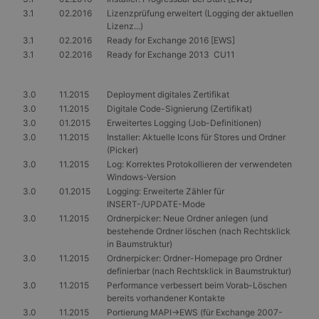
3.1
02.2016
Lizenzprüfung erweitert (Logging der aktuellen
Lizenz...)
3.1
02.2016
Ready for Exchange 2016 [EWS]
3.1
02.2016
Ready for Exchange 2013 CU11
3.0
11.2015
Deployment digitales Zertifikat
3.0
11.2015
Digitale Code-Signierung (Zertifikat)
3.0
01.2015
Erweitertes Logging (Job-Definitionen)
3.0
11.2015
Installer: Aktuelle Icons für Stores und Ordner
(Picker)
3.0
11.2015
Log: Korrektes Protokollieren der verwendeten
Windows-Version
3.0
01.2015
Logging: Erweiterte Zähler für
INSERT-/UPDATE-Mode
3.0
11.2015
Ordnerpicker: Neue Ordner anlegen (und
bestehende Ordner löschen (nach Rechtsklick
in Baumstruktur)
3.0
11.2015
Ordnerpicker: Ordner-Homepage pro Ordner
definierbar (nach Rechtsklick in Baumstruktur)
3.0
11.2015
Performance verbessert beim Vorab-Löschen
bereits vorhandener Kontakte
3.0
11.2015
Portierung MAPI->EWS (für Exchange 2007-