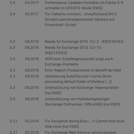
verwendet, um
Platform Inc.
3.4
04.2017
Performance: Updaten Kontakte um Faktor 5-6
eine Reihe von
.gangl.de
schneller im UPDATE-Mode [EWS]
Werbeprodukten
3.4
05.2017
Fix: Failed to connect... Unauthorized [401]
zu liefern, z. B.
Echtzeit-Gebote
(Invalid username/password) (Verweis auf
von Werbekunden
Powershell-Script)
Dritter
ANONCHK
10 Minuten
Dieses Cookie
Microsoft
enthält
Corporation
3.3
08.2016
Ready for Exchange 2016 CU-2 (KB3135742)
Informationen
.c.clarity.ms
3.3
08.2016
Ready for Exchange 2013 CU-13
darüber, wie der
Endbenutzer die
(KB3135743)
Website nutzt,
3.3
08.2016
ADPicker: Empfängerauswahl zeigt auch
sowie über
Exchange-Kontakte
Werbung, die der
Endbenutzer
3.3
08.2016
Error-Report: Produktname im Betreff der Mail
möglicherweise vo
3.3
08.2016
Optimierung AutoDiscover-Cache [Error
dem Besuch dieser
Website gesehen
processing default folder of Mailbox [...]]
hat.
3.3
08.2016
Unterstützung von Exchange-Impersonation
[nur EWS]
3.3
08.2016
Unterstützung von Hybridumgebungen
(Exchange OnPremise / Office365) [nur EWS]
3.2.1
05.2016
Fix: Exception during Ews::...-> Cannot find local
time zone [nur EWS]
3.2.1
05.2016
Fix: Exchange Web Service cannot process