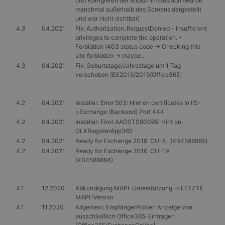
und Korrigieren der Bildschirmposition (wurde
manchmal außerhalb des Screens dargestellt
und war nicht sichtbar)
4.3
04.2021
Fix: Authorization_RequestDenied - Insufficient
privileges to complete the operation. -
Forbidden (403 status code -> Checking this
site forbidden -> maybe...
4.3
04.2021
Fix: Geburtstage/Jahrestage um 1 Tag
verschoben [EX2016/2019/Office365]
4.2
04.2021
Installer: Error 503: Hint on certificates in IIS-
>Exchange (Backend) Port 444
4.2
04.2021
Installer: Error AADSTS90095: Hint on
OLXRegisterApp365
4.2
04.2021
Ready for Exchange 2019 CU-8 (KB4588885)
4.2
04.2021
Ready for Exchange 2016 CU-19
(KB4588884)
4.1
12.2020
Abkündigung MAPI-Unterstützung -> LETZTE
MAPI-Version
4.1
11.2020
Allgemein: EmpfängerPicker: Anzeige von
ausschließlich Office365-Einträgen