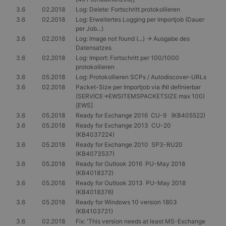
ordnung
3.6
02.2018
Log: Delete: Fortschritt protokollieren
funktioni
3.6
02.2018
Log: Erweitertes Logging per Importjob (Dauer
per Job...)
3.6
02.2018
Log: Image not found (...) -> Ausgabe des
Datensatzes
Anbieter
/
3.6
02.2018
Log: Import: Fortschritt per 100/1000
Name
Ablaufdatum
Beschreibung
Anbieter
Domäne
protokollieren
Name
/
Ablaufdatum
Beschreibung
3.6
05.2018
Log: Protokollieren SCPs / Autodiscover-URLs
_tt_enable_cookie
.gangl.de
1 Jahr
Anbieter
Domäne
/
Name
Ablaufdatum
Beschreibung
3.6
02.2018
Packet-Size per Importjob via INI definierbar
Domäne
_ttp
.tiktok.com
1 Jahr
(SERVICE->EWSITEMSPACKETSIZE max 100)
_ga
1 Jahr 1
Dieser Cookie-
Google
Monat
Name ist mit
MUID
LLC
1 Jahr
Dieses Cookie wird
Microsoft
[EWS]
_rdt_uuid
.gangl.de
3 Monate
Google Universal
.gangl.de
von Microsoft
Corporation
3.6
05.2018
Ready for Exchange 2016 CU-9 (KB405522)
Analytics
häufig als
.bing.com
_ttp
.gangl.de
1 Jahr
verknüpft. Dies ist
3.6
05.2018
Ready for Exchange 2013 CU-20
eindeutige
eine wichtige
Benutzerkennung
(KB4037224)
_clsk
1 Tag
Aktualisierung des
Microsoft
verwendet. Es kan
3.6
05.2018
Ready for Exchange 2010 SP3-RU20
am häufigsten
.gangl.de
durch eingebettete
verwendeten
(KB4073537)
Microsoft-Skripte
Analysedienstes
_clck
.gangl.de
1 Jahr
festgelegt werden.
3.6
05.2018
Ready for Outlook 2016 PU-May 2018
von Google.
Es wird allgemein
(KB4018372)
Dieses Cookie
angenommen, das
wird verwendet,
die
3.6
05.2018
Ready for Outlook 2013 PU-May 2018
um eindeutige
Synchronisierung
(KB4018376)
Benutzer zu
über viele
3.6
05.2018
Ready for Windows 10 version 1803
unterscheiden,
verschiedene
indem eine
Microsoft-
(KB4103721)
zufällig generierte
Domänen hinweg
3.6
02.2018
Fix: 'This version needs at least MS-Exchange
Nummer als
möglich ist, um die