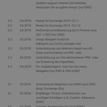
GetItem request: Interner Serverfehler.
Versuchen Sie es später erneut. [nur EWS]
3.2
04.2016
Ready for Exchange 2016 CU-1
3.2
04.2016
Ready for Exchange 2013 CU-12
3.2
04.2016
Performanceverbesserung durch Packet-size
250 -> 500 [nur EWS]
3.2
05.2016
Setup: Beispiel-Script für
AdExport_via_CsvDe_Sample.cmd
3.2
05.2016
Unterstützung von direktem Import aus AD
(User und Kontakte) via PRE-Jobs
3.2
05.2016
Unterstützung von frei definierbaren PRE-Jobs
zur Erstellung des Importfiles
3.2
04.2016
Fix: Installer/Agent: User has too many
delegates [nur EWS & Office365]
3.1
02.2016
Automatische Migration von MAPI nach EWS
(bzgl. Exchange-IDs)
3.1
02.2016
Empfänger-Picker: Unterdrücken von
unnötigen Einträgen (z.B. System-Adressen)
[EWS]
3.1
02.2016
Installer: Progressbar bei Start [EWS]