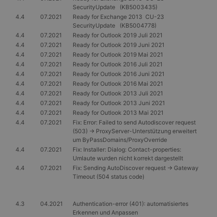
SecurityUpdate (KB5003435)
4.4
07.2021
Ready for Exchange 2013 CU-23
SecurityUpdate (KB5004778)
4.4
07.2021
Ready for Outlook 2019 Juli 2021
4.4
07.2021
Ready for Outlook 2019 Juni 2021
4.4
07.2021
Ready for Outlook 2019 Mai 2021
4.4
07.2021
Ready for Outlook 2016 Juli 2021
4.4
07.2021
Ready for Outlook 2016 Juni 2021
4.4
07.2021
Ready for Outlook 2016 Mai 2021
4.4
07.2021
Ready for Outlook 2013 Juli 2021
4.4
07.2021
Ready for Outlook 2013 Juni 2021
4.4
07.2021
Ready for Outlook 2013 Mai 2021
4.4
07.2021
Fix: Error: Failed to send Autodiscover request
(503) -> ProxyServer-Unterstützung erweitert
um ByPassDomains/ProxyOverride
4.4
07.2021
Fix: Installer: Dialog: Contact-properties:
Umlaute wurden nicht korrekt dargestellt
4.4
07.2021
Fix: Sending AutoDiscover request -> Gateway
Timeout (504 status code)
4.3
04.2021
Authentication-error (401): automatisiertes
Erkennen und Anpassen