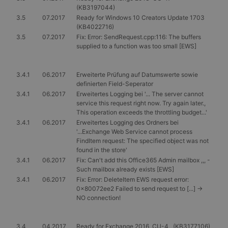
dem wir die
verknüpft. Gemäß
Nutzung der
(KB3197044)
der
Website für intern
3.5
07.2017
Ready for Windows 10 Creators Update 1703
Dokumentation
Analysen messen.
(KB4022716)
wird er zur
Drosselung der
SM
.c.clarity.ms
Session
Dies ist ein
3.5
07.2017
Fix: Error: SendRequest.cpp:116: The buffers
Anforderungsrate
Microsoft MSN-
supplied to a function was too small [EWS]
verwendet,
Cookie eines
wodurch die
Drittanbieters, mit
Datenerfassung
dem wir die
auf Websites mit
Nutzung der
3.4.1
06.2017
Erweiterte Prüfung auf Datumswerte sowie
hohem
Website für intern
definierten Field-Seperator
Datenaufkommen
Analysen messen.
eingeschränkt
3.4.1
06.2017
Erweitertes Logging bei '... The server cannot
wird.
MUID
1 Jahr
Dieses Cookie wird
Microsoft
service this request right now. Try again later.,
von Microsoft
Corporation
This operation exceeds the throttling budget...'
_ga_X4PP3HXR4X
.gangl.de
1 Jahr 1
Dieses Cookie
häufig als
.clarity.ms
Monat
wird von Google
eindeutige
3.4.1
06.2017
Erweitertes Logging des Ordners bei
Analytics
Benutzerkennung
'...Exchange Web Service cannot process
verwendet, um
verwendet. Es kan
FindItem request: The specified object was not
den Sitzungsstatu
durch eingebettete
beizubehalten.
found in the store'
Microsoft-Skripte
festgelegt werden.
3.4.1
06.2017
Fix: Can't add this Office365 Admin mailbox ,,, -
Es wird allgemein
Such mailbox already exists [EWS]
angenommen, das
die
3.4.1
06.2017
Fix: Error: DeleteItem EWS request error:
Synchronisierung
0x80072ee2 Failed to send request to [...] ->
über viele
NO connection!
verschiedene
Microsoft-
Domänen hinweg
möglich ist, um die
3.4
04.2017
Ready for Exchange 2016 CU-4 (KB3177106)