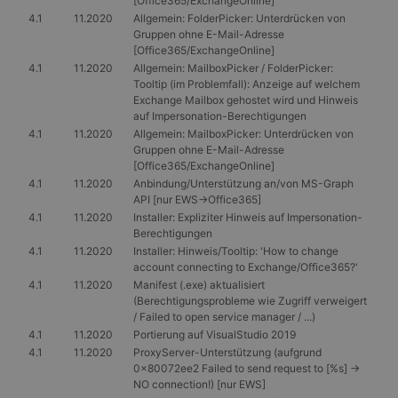
[Office365/ExchangeOnline]
4.1
11.2020
Allgemein: FolderPicker: Unterdrücken von
Gruppen ohne E-Mail-Adresse
[Office365/ExchangeOnline]
4.1
11.2020
Allgemein: MailboxPicker / FolderPicker:
Tooltip (im Problemfall): Anzeige auf welchem
Exchange Mailbox gehostet wird und Hinweis
auf Impersonation-Berechtigungen
4.1
11.2020
Allgemein: MailboxPicker: Unterdrücken von
Gruppen ohne E-Mail-Adresse
[Office365/ExchangeOnline]
4.1
11.2020
Anbindung/Unterstützung an/von MS-Graph
API [nur EWS->Office365]
4.1
11.2020
Installer: Expliziter Hinweis auf Impersonation-
Berechtigungen
4.1
11.2020
Installer: Hinweis/Tooltip: 'How to change
account connecting to Exchange/Office365?'
4.1
11.2020
Manifest (.exe) aktualisiert
(Berechtigungsprobleme wie Zugriff verweigert
/ Failed to open service manager / ...)
4.1
11.2020
Portierung auf VisualStudio 2019
4.1
11.2020
ProxyServer-Unterstützung (aufgrund
0x80072ee2 Failed to send request to [%s] ->
NO connection!) [nur EWS]