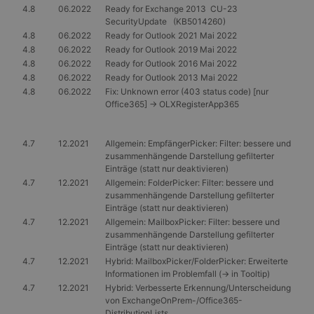
4.8
06.2022
Ready for Exchange 2013 CU-23
SecurityUpdate (KB5014260)
4.8
06.2022
Ready for Outlook 2021 Mai 2022
4.8
06.2022
Ready for Outlook 2019 Mai 2022
4.8
06.2022
Ready for Outlook 2016 Mai 2022
4.8
06.2022
Ready for Outlook 2013 Mai 2022
4.8
06.2022
Fix: Unknown error (403 status code) [nur
Office365] -> OLXRegisterApp365
4.7
12.2021
Allgemein: EmpfängerPicker: Filter: bessere und
zusammenhängende Darstellung gefilterter
Einträge (statt nur deaktivieren)
4.7
12.2021
Allgemein: FolderPicker: Filter: bessere und
zusammenhängende Darstellung gefilterter
Einträge (statt nur deaktivieren)
4.7
12.2021
Allgemein: MailboxPicker: Filter: bessere und
zusammenhängende Darstellung gefilterter
Einträge (statt nur deaktivieren)
4.7
12.2021
Hybrid: MailboxPicker/FolderPicker: Erweiterte
Informationen im Problemfall (-> in Tooltip)
4.7
12.2021
Hybrid: Verbesserte Erkennung/Unterscheidung
von ExchangeOnPrem-/Office365-
DistributionLists