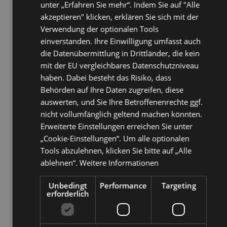
3.9
03.2019
Ready for Outlook 2019 March 2019
unter „Erfahren Sie mehr“. Indem Sie auf "Alle
3.9
03.2019
Ready for Outlook 2016 March 2019
akzeptieren" klicken, erklären Sie sich mit der
(KB4462196)
Verwendung der optionalen Tools
3.9
03.2019
Ready for Outlook 2013 March 2019
(KB4462206)
einverstanden. Ihre Einwilligung umfasst auch
3.9
03.2019
Ready for Outlook 2010 March 2019
die Datenübermittlung in Drittländer, die kein
(KB4462229)
mit der EU vergleichbares Datenschutzniveau
haben. Dabei besteht das Risiko, dass
3.8
11.2018
Ready for Exchange 2019 (On Premise)
Behörden auf Ihre Daten zugreifen, diese
3.8
11.2018
Ready for Outlook 2019
auswerten, und Sie Ihre Betroffenenrechte ggf.
3.8
11.2018
Ready for Outlook 2019 October 2018
nicht vollumfänglich geltend machen könnten.
(KB4461440)
Erweiterte Einstellungen erreichen Sie unter
3.8
11.2018
Ready for Outlook 2016 October 2018
(KB4461440)
„Cookie-Einstellungen“. Um alle optionalen
3.8
11.2018
Ready for Outlook 2016 PU-September 2018
Tools abzulehnen, klicken Sie bitte auf „Alle
(KB4092462)
ablehnen“.
Weitere Informationen
3.8
11.2018
Ready for Outlook 2013 October 2018
(KB4092477)
3.8
11.2018
Ready for Outlook 2013 PU-September 2018
Unbedingt
Performance
Targeting
erforderlich
(KB4092469)
3.8
11.2018
Ready for Windows 10 version 1809 October
2018
3.8
11.2018
Ready for Windows Server 2019