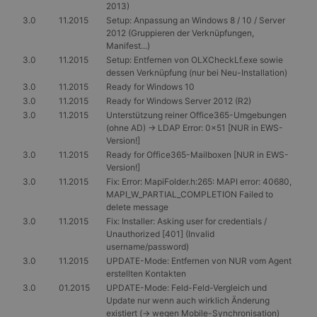
2013)
3.0
11.2015
Setup: Anpassung an Windows 8 / 10 / Server
2012 (Gruppieren der Verknüpfungen,
Manifest...)
3.0
11.2015
Setup: Entfernen von OLXCheckLf.exe sowie
dessen Verknüpfung (nur bei Neu-Installation)
3.0
11.2015
Ready for Windows 10
3.0
11.2015
Ready for Windows Server 2012 (R2)
3.0
11.2015
Unterstützung reiner Office365-Umgebungen
(ohne AD) -> LDAP Error: 0x51 [NUR in EWS-
Version!]
3.0
11.2015
Ready for Office365-Mailboxen [NUR in EWS-
Version!]
3.0
11.2015
Fix: Error: MapiFolder.h:265: MAPI error: 40680,
MAPI_W_PARTIAL_COMPLETION Failed to
delete message
3.0
11.2015
Fix: Installer: Asking user for credentials /
Unauthorized [401] (Invalid
username/password)
3.0
11.2015
UPDATE-Mode: Entfernen von NUR vom Agent
erstellten Kontakten
3.0
01.2015
UPDATE-Mode: Feld-Feld-Vergleich und
Update nur wenn auch wirklich Änderung
existiert (-> wegen Mobile-Synchronisation)