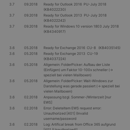
3.7
09.2018
Ready for Outlook 2016 PU-July 2018
Anbieter
/
Name
Ablaufdatum
Beschrei
(KB4022230)
Domäne
3.7
09.2018
Ready for Outlook 2013 PU-July 2018
PHPSESSID
Session
Cookie, d
PHP.net
(KB4022242)
Anwendun
www.gangl.de
3.7
09.2018
Ready for Windows 10 version 1803 July 2018
wird, die
Sprache ba
(KB4340917)
eine allg
die zum 
Benutzers
verwendet
3.6
05.2018
Ready for Exchange 2016 CU-8 (KB4035145)
Normalerw
3.6
05.2018
Ready for Exchange 2013 CU-19
sich um ei
(KB4037224)
generierte
und Weise
3.6
05.2018
Allgemein: FolderPicker: Aufbau der Liste
verwendet
(Einfügen) um Faktor 10-100x schneller (->
die Site s
speziell bei vielen Mailboxen)
gutes Beis
die Beibe
3.6
05.2018
Allgemein: FolderPicker: Wait-Windows zur
Anmeldest
Darstellung was gerade passiert (-> speziell bei
Benutzer
vielen Mailboxen)
Seiten.
3.6
02.2018
Anpassung bzgl. Sommer-/Winterzeit [nur
CookieScriptConsent
1 Monat
Dieses C
CookieScript
EWS]
Cookie-Sc
www.gangl.de
verwende
3.6
02.2018
Error: DeleteItem EWS request error:
Einwillig
Unauthorized [401] (Invalid
für Besuc
username/password
speichern
Banner v
3.6
02.2018
Log: Artifical break from Office 365 aufgrund
Script.co
[401 (Unauthorized)]