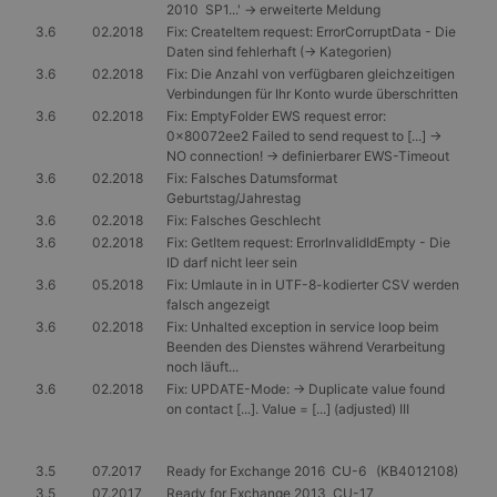
2010 SP1...' -> erweiterte Meldung
Client-ID
Benutzerverfolgun
zugewiesen wird.
zu ermöglichen.
3.6
02.2018
Fix: CreateItem request: ErrorCorruptData - Die
Es ist in jeder
Daten sind fehlerhaft (-> Kategorien)
Seitenanforderun
MR
7 Tage
Dies ist ein
Microsoft
auf einer Site
3.6
02.2018
Fix: Die Anzahl von verfügbaren gleichzeitigen
Microsoft MSN-
Corporation
enthalten und
Cookie eines
.c.clarity.ms
Verbindungen für Ihr Konto wurde überschritten
wird zur
Drittanbieters, mit
3.6
02.2018
Fix: EmptyFolder EWS request error:
Berechnung von
dem wir die
Besucher-,
0x80072ee2 Failed to send request to [...] ->
Nutzung der
Sitzungs- und
Website für intern
NO connection! -> definierbarer EWS-Timeout
Kampagnendaten
Analysen messen.
3.6
02.2018
Fix: Falsches Datumsformat
für die Site-
Analyseberichte
Geburtstag/Jahrestag
_gcl_au
3 Monate
Dieses Cookie wird
Google LLC
verwendet.
von Doubleclick
.gangl.de
3.6
02.2018
Fix: Falsches Geschlecht
gesetzt und enthäl
3.6
02.2018
Fix: GetItem request: ErrorInvalidIdEmpty - Die
_gid
1 Tag
Dieses Cookie
Google
Informationen
wird von Google
LLC
ID darf nicht leer sein
darüber, wie der
Analytics gesetzt.
.gangl.de
Endbenutzer die
3.6
05.2018
Fix: Umlaute in in UTF-8-kodierter CSV werden
Es speichert und
Website nutzt,
falsch angezeigt
aktualisiert einen
sowie über
eindeutigen Wert
Werbung, die der
3.6
02.2018
Fix: Unhalted exception in service loop beim
für jede besuchte
Endbenutzer
Beenden des Dienstes während Verarbeitung
Seite und wird
möglicherweise vo
noch läuft...
zum Zählen und
dem Besuch dieser
Verfolgen von
Website gesehen
3.6
02.2018
Fix: UPDATE-Mode: -> Duplicate value found
Seitenaufrufen
hat.
on contact [...]. Value = [...] (adjusted) III
verwendet.
MR
7 Tage
Dies ist ein
Microsoft
_gat
56 Sekunden
Dieser Cookie-
Google
Microsoft MSN-
Corporation
Name ist mit
LLC
Cookie eines
.c.bing.com
3.5
07.2017
Ready for Exchange 2016 CU-6 (KB4012108)
Google Universal
.gangl.de
Drittanbieters, mit
3.5
07.2017
Ready for Exchange 2013 CU-17
Analytics