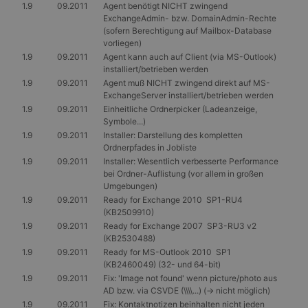
1.9
09.2011
Agent benötigt NICHT zwingend
ExchangeAdmin- bzw. DomainAdmin-Rechte
(sofern Berechtigung auf Mailbox-Database
vorliegen)
1.9
09.2011
Agent kann auch auf Client (via MS-Outlook)
installiert/betrieben werden
1.9
09.2011
Agent muß NICHT zwingend direkt auf MS-
ExchangeServer installiert/betrieben werden
1.9
09.2011
Einheitliche Ordnerpicker (Ladeanzeige,
Symbole...)
1.9
09.2011
Installer: Darstellung des kompletten
Ordnerpfades in Jobliste
1.9
09.2011
Installer: Wesentlich verbesserte Performance
bei Ordner-Auflistung (vor allem in großen
Umgebungen)
1.9
09.2011
Ready for Exchange 2010 SP1-RU4
(KB2509910)
1.9
09.2011
Ready for Exchange 2007 SP3-RU3 v2
(KB2530488)
1.9
09.2011
Ready for MS-Outlook 2010 SP1
(KB2460049) (32- und 64-bit)
1.9
09.2011
Fix: 'Image not found' wenn picture/photo aus
AD bzw. via CSVDE (\\\\...) (-> nicht möglich)
1.9
09.2011
Fix: Kontaktnotizen beinhalten nicht jeden