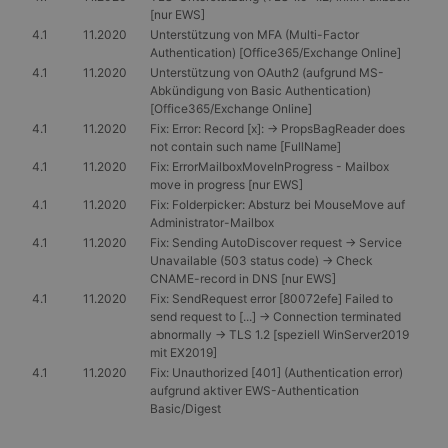
[nur EWS]
4.1
11.2020
Unterstützung von MFA (Multi-Factor
Authentication) [Office365/Exchange Online]
4.1
11.2020
Unterstützung von OAuth2 (aufgrund MS-
Abkündigung von Basic Authentication)
[Office365/Exchange Online]
4.1
11.2020
Fix: Error: Record [x]: -> PropsBagReader does
not contain such name [FullName]
4.1
11.2020
Fix: ErrorMailboxMoveInProgress - Mailbox
move in progress [nur EWS]
4.1
11.2020
Fix: Folderpicker: Absturz bei MouseMove auf
Administrator-Mailbox
4.1
11.2020
Fix: Sending AutoDiscover request -> Service
Unavailable (503 status code) -> Check
CNAME-record in DNS [nur EWS]
4.1
11.2020
Fix: SendRequest error [80072efe] Failed to
send request to [...] -> Connection terminated
abnormally -> TLS 1.2 [speziell WinServer2019
mit EX2019]
4.1
11.2020
Fix: Unauthorized [401] (Authentication error)
aufgrund aktiver EWS-Authentication
Basic/Digest