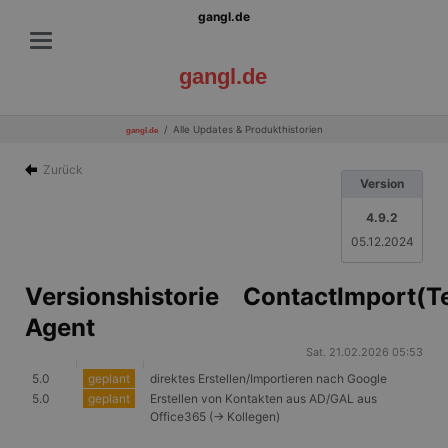
gangl.de
gangl.de
Alle Updates & Produkthistorien
gangl.de
Zurück
Version
4.9.2
05.12.2024
Versionshistorie ContactImport(T
Agent
Sat. 21.02.2026 05:53
5.0
geplant
direktes Erstellen/Importieren nach Google
5.0
geplant
Erstellen von Kontakten aus AD/GAL aus
Office365 (-> Kollegen)