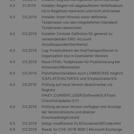
4.0
01.2019
Installer: Regeln mit abgelaufenem Verfallsdatum
rot in Regelliste markieren und nicht aktivierbar
4.0
03.2019
Installer: Roter Hinweis wenn definierte
Textphrasen von den mitgelieferten Standard-
Textphrasen abweichen
4.0
03.2019
Installer: Zentrale Definition für generell zu
verwendenden EWS-Account
(AutoResponder/SentItems)
4.0
03.2019
Log: Protokollieren der HubTransportServer in
Organisation (nur in lizensierter Version)
4.0
03.2019
Neue HTML-Textphrasen für Positionierung bei
Antworten/Weiterleiten
4.0
03.2019
Platzhalter/Variablen auch LOWERCASE möglich
%%PLATZHALTER%% und %%platzhalter%%
4.0
05.2019
Prüfung auf neue Version deaktivierbar via
Registry
(HKEY_CURRENT_USER\Software\OLXTools
CheckforUpdates 0/1)
4.0
03.2019
Prüfung ob neue Version verfügbar (mit Anzeige
der Versionshistorie und direkter
Downloadmöglichkeit)
4.0
03.2019
Setup: modifizierte OLXDisclaimerQRCode.html
4.0
03.2019
Ready for CVE-2018-8581 | Microsoft Exchange