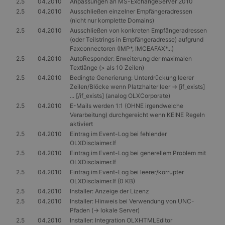
2.5
04.2010
Anpassungen an MS-ExchangeServer 2010
2.5
04.2010
Ausschließen einzelner Empfängeradressen
(nicht nur komplette Domains)
2.5
04.2010
Ausschließen von konkreten Empfängeradressen
(oder Teilstrings in Empfängeradresse) aufgrund
Faxconnectoren (IMP*, IMCEAFAX*...)
2.5
04.2010
AutoResponder: Erweiterung der maximalen
Textlänge (> als 10 Zeilen)
2.5
04.2010
Bedingte Generierung: Unterdrückung leerer
Zeilen/Blöcke wenn Platzhalter leer -> [if_exists]
... [/if_exists] (analog OLXCorporate)
2.5
04.2010
E-Mails werden 1:1 (OHNE irgendwelche
Verarbeitung) durchgereicht wenn KEINE Regeln
aktiviert
2.5
04.2010
Eintrag im Event-Log bei fehlender
OLXDisclaimer.lf
2.5
04.2010
Eintrag im Event-Log bei generellem Problem mit
OLXDisclaimer.lf
2.5
04.2010
Eintrag im Event-Log bei leerer/korrupter
OLXDisclaimer.lf (0 KB)
2.5
04.2010
Installer: Anzeige der Lizenz
2.5
04.2010
Installer: Hinweis bei Verwendung von UNC-
Pfaden (-> lokale Server)
2.5
04.2010
Installer: Integration OLXHTMLEditor