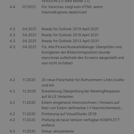
VERSION:3.0 statt bisher 2.1]
4.4
07.2021
Fix: Vorschau zeigt kein HTML wenn
InternetExplorer deaktiviert
4.3
04.2021
Ready for Outlook 2019 April 2021
4.3
04.2021
Ready for Outlook 2016 April 2021
4.3
04.2021
Ready for Outlook 2013 April 2021
4.3
04.2021
Fix: Alle Picker/Auswahldialoge: Überprüfen und
Korrigieren der Bildschirmposition (wurde
manchmal außerhalb des Screens dargestellt und
war nicht sichtbar)
4.2
11.2020
20 neue Platzhalter für Rufnummern-Links (callto
und tel)
4.2
12.2020
Erweiterung Überprüfung bei MeetingRequests
auf ALLE Varianten
4.2
11.2020
Extern eingehend: Kennzeichnen / Hinweis auf
Mail von Extern definierbar (-> Nachrichtentext)...
4.2
11.2020
Portierung auf VisualStudio 2019
4.2
11.2020
Prüfung ob neue Version verfügbar KOMPLETT
entfernt
4.2
11.2020
Setup: aktualisierte