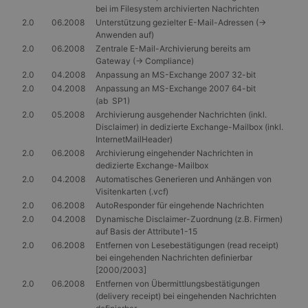
bei im Filesystem archivierten Nachrichten
2.0
06.2008
Unterstützung gezielter E-Mail-Adressen (->
Anwenden auf)
2.0
06.2008
Zentrale E-Mail-Archivierung bereits am
Gateway (-> Compliance)
2.0
04.2008
Anpassung an MS-Exchange 2007 32-bit
2.0
04.2008
Anpassung an MS-Exchange 2007 64-bit
(ab SP1)
2.0
05.2008
Archivierung ausgehender Nachrichten (inkl.
Disclaimer) in dedizierte Exchange-Mailbox (inkl.
InternetMailHeader)
2.0
06.2008
Archivierung eingehender Nachrichten in
dedizierte Exchange-Mailbox
2.0
04.2008
Automatisches Generieren und Anhängen von
Visitenkarten (.vcf)
2.0
06.2008
AutoResponder für eingehende Nachrichten
2.0
04.2008
Dynamische Disclaimer-Zuordnung (z.B. Firmen)
auf Basis der Attribute1-15
2.0
06.2008
Entfernen von Lesebestätigungen (read receipt)
bei eingehenden Nachrichten definierbar
[2000/2003]
2.0
06.2008
Entfernen von Übermittlungsbestätigungen
(delivery receipt) bei eingehenden Nachrichten