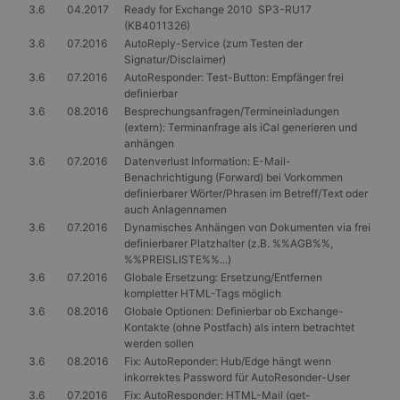
3.6
04.2017
Ready for Exchange 2010 SP3-RU17
(KB4011326)
3.6
07.2016
AutoReply-Service (zum Testen der
Signatur/Disclaimer)
3.6
07.2016
AutoResponder: Test-Button: Empfänger frei
definierbar
3.6
08.2016
Besprechungsanfragen/Termineinladungen
(extern): Terminanfrage als iCal generieren und
anhängen
3.6
07.2016
Datenverlust Information: E-Mail-
Benachrichtigung (Forward) bei Vorkommen
definierbarer Wörter/Phrasen im Betreff/Text oder
auch Anlagennamen
3.6
07.2016
Dynamisches Anhängen von Dokumenten via frei
definierbarer Platzhalter (z.B. %%AGB%%,
%%PREISLISTE%%...)
3.6
07.2016
Globale Ersetzung: Ersetzung/Entfernen
kompletter HTML-Tags möglich
3.6
08.2016
Globale Optionen: Definierbar ob Exchange-
Kontakte (ohne Postfach) als intern betrachtet
werden sollen
3.6
08.2016
Fix: AutoReponder: Hub/Edge hängt wenn
inkorrektes Password für AutoResonder-User
3.6
07.2016
Fix: AutoResponder: HTML-Mail (get-