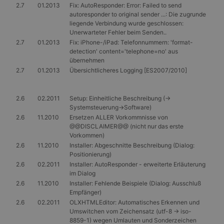
Medieninhalten für
2.7
01.2013
Fix: AutoResponder: Error: Failed to send
soziale Medien zu
autoresponder to original sender ...: Die zugrunde
ermöglichen. Es
kann auch
liegende Verbindung wurde geschlossen:
Informationen übe
Unerwarteter Fehler beim Senden..
Website-Besucher
2.7
01.2013
Fix: iPhone-/iPad: Telefonnummern: 'format-
sammeln, wenn
diese soziale
detection' content='telephone=no' aus
Medien
übernehmen
verwenden, um
2.7
01.2013
Übersichtlicheres Logging [ES2007/2010]
Website-Inhalte
von der besuchten
Seite zu teilen.
2.6
02.2011
Setup: Einheitliche Beschreibung (->
SRM_B
1 Jahr
Dies ist ein
Microsoft
Microsoft MSN-
Corporation
Systemsteuerung->Software)
Cookie eines
.c.bing.com
2.6
11.2010
Ersetzen ALLER Vorkommnisse von
Erstanbieters, das
@@DISCLAIMER@@ (nicht nur das erste
das
ordnungsgemäße
Vorkommen)
Funktionieren
2.6
11.2010
Installer: Abgeschnitte Beschreibung (Dialog:
dieser Website
Positionierung)
sicherstellt.
2.6
02.2011
Installer: AutoResponder - erweiterte Erläuterung
_fbp
3 Monate
Wird von Facebook
Meta
im Dialog
verwendet, um
Platform Inc.
2.6
11.2010
Installer: Fehlende Beispiele (Dialog: Ausschluß
eine Reihe von
.gangl.de
Werbeprodukten
Empfänger)
zu liefern, z. B.
2.6
02.2011
OLXHTMLEditor: Automatisches Erkennen und
Echtzeit-Gebote
Umswitchen vom Zeichensatz (utf-8 -> iso-
von Werbekunden
Dritter
8859-1) wegen Umlauten und Sonderzeichen