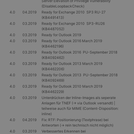
Server Elevation of Privilege Vulnerability
(DisableLoopbackCheck)
4.0
04.2019
Ready for Exchange 2010 SP3 RU-27
(KB4491413)
4.0
03.2019
Ready for Exchange 2010 SP3-RU26
(KB4487052)
4.0
03.2019
Ready for Outlook 2019
4.0
03.2019
Ready for Outlook 2016 March 2019
(KB4462196)
4.0
03.2019
Ready for Outlook 2016 PU-September 2018
(KB4092462)
4.0
03.2019
Ready for Outlook 2013 March 2019
(KB4462206)
4.0
03.2019
Ready for Outlook 2013 PU-September 2018
(KB4092469)
4.0
03.2019
Ready for Outlook 2010 March 2019
(KB4462229)
4.0
03.2019
Unterdrücken der Inline-Images als seperate
Anlagen für TNEF (-> via Outlook versandt) |
teilweise auch für MIME (Content-Disposition:
inline)
4.0
04.2019
Fix: RTF: Positionierung (Textphrase) bei
Antworten (-> rein technisch nicht möglich)
4.0
03.2019
Verbessertes Erkennen bei