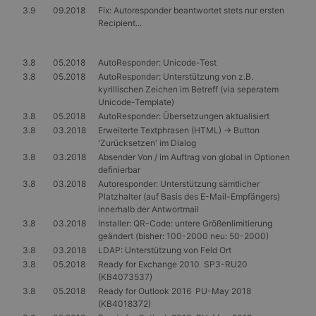
3.9
09.2018
Fix: Autoresponder beantwortet stets nur ersten
Recipient...
3.8
05.2018
AutoResponder: Unicode-Test
3.8
05.2018
AutoResponder: Unterstützung von z.B.
kyrillischen Zeichen im Betreff (via seperatem
Unicode-Template)
3.8
05.2018
AutoResponder: Übersetzungen aktualisiert
3.8
03.2018
Erweiterte Textphrasen (HTML) -> Button
'Zurücksetzen' im Dialog
3.8
03.2018
Absender Von / im Auftrag von global in Optionen
definierbar
3.8
03.2018
Autoresponder: Unterstützung sämtlicher
Platzhalter (auf Basis des E-Mail-Empfängers)
innerhalb der Antwortmail
3.8
03.2018
Installer: QR-Code: untere Größenlimitierung
geändert (bisher: 100-2000 neu: 50-2000)
3.8
03.2018
LDAP: Unterstützung von Feld Ort
3.8
05.2018
Ready for Exchange 2010 SP3-RU20
(KB4073537)
3.8
05.2018
Ready for Outlook 2016 PU-May 2018
(KB4018372)