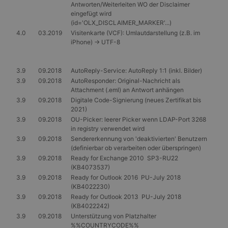
Antworten/Weiterleiten WO der Disclaimer
eingefügt wird
(id='OLX_DISCLAIMER_MARKER'...)
4.0
03.2019
Visitenkarte (VCF): Umlautdarstellung (z.B. im
iPhone) -> UTF-8
3.9
09.2018
AutoReply-Service: AutoReply 1:1 (inkl. Bilder)
3.9
09.2018
AutoResponder: Original-Nachricht als
Attachment (.eml) an Antwort anhängen
3.9
09.2018
Digitale Code-Signierung (neues Zertifikat bis
2021)
3.9
09.2018
OU-Picker: leerer Picker wenn LDAP-Port 3268
in registry verwendet wird
3.9
09.2018
Sendererkennung von 'deaktivierten' Benutzern
(definierbar ob verarbeiten oder überspringen)
3.9
09.2018
Ready for Exchange 2010 SP3-RU22
(KB4073537)
3.9
09.2018
Ready for Outlook 2016 PU-July 2018
(KB4022230)
3.9
09.2018
Ready for Outlook 2013 PU-July 2018
(KB4022242)
3.9
09.2018
Unterstützung von Platzhalter
%%COUNTRYCODE%%