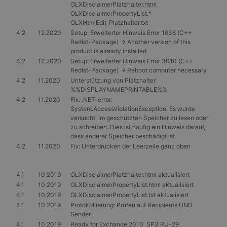
OLXDisclaimerPlatzhalter.html
OLXDisclaimerPropertyList.*
OLXHtmlEdit_Platzhalter.txt
4.2
12.2020
Setup: Erweiterter Hinweis Error 1638 (C++
Redist-Package) -> Another version of this
product is already installed
4.2
12.2020
Setup: Erweiterter Hinweis Error 3010 (C++
Redist-Package) -> Reboot computer necessary
4.2
11.2020
Unterstützung von Platzhalter
%%DISPLAYNAMEPRINTABLE%%
4.2
11.2020
Fix: .NET-error:
System.AccessViolationException: Es wurde
versucht, im geschützten Speicher zu lesen oder
zu schreiben. Dies ist häufig ein Hinweis darauf,
dass anderer Speicher beschädigt ist
4.2
11.2020
Fix: Unterdrücken der Leerzeile ganz oben
4.1
10.2019
OLXDisclaimerPlatzhalter.html aktualisiert
4.1
10.2019
OLXDisclaimerPropertyList.html aktualisiert
4.1
10.2019
OLXDisclaimerPropertyList.txt aktualisiert
4.1
10.2019
Protokollierung: Prüfen auf Recipients UND
Sender...
4.1
10.2019
Ready for Exchange 2010 SP3 RU-29