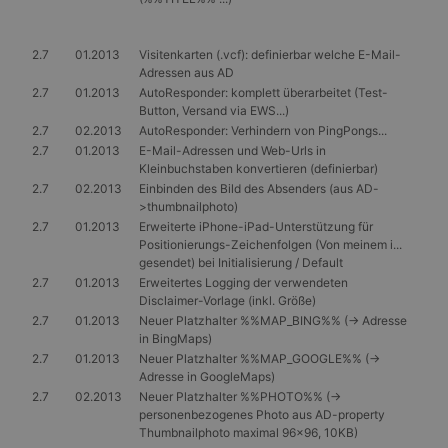
Berechnung von
dem wir die
Besucher-,
Nutzung der
Sitzungs- und
Website für interne
Kampagnendaten
Analysen messen.
2.7
01.2013
Visitenkarten (.vcf): definierbar welche E-Mail-
für die Site-
Adressen aus AD
Analyseberichte
_gcl_au
3 Monate
Dieses Cookie wird
Google LLC
verwendet.
2.7
01.2013
AutoResponder: komplett überarbeitet (Test-
von Doubleclick
.gangl.de
gesetzt und enthält
Button, Versand via EWS...)
_gid
1 Tag
Dieses Cookie
Google
Informationen
2.7
02.2013
AutoResponder: Verhindern von PingPongs...
wird von Google
LLC
darüber, wie der
Analytics gesetzt.
.gangl.de
2.7
01.2013
E-Mail-Adressen und Web-Urls in
Endbenutzer die
Es speichert und
Website nutzt,
Kleinbuchstaben konvertieren (definierbar)
aktualisiert einen
sowie über
2.7
02.2013
Einbinden des Bild des Absenders (aus AD-
eindeutigen Wert
Werbung, die der
für jede besuchte
>thumbnailphoto)
Endbenutzer
Seite und wird
möglicherweise vor
2.7
01.2013
Erweiterte iPhone-iPad-Unterstützung für
zum Zählen und
dem Besuch dieser
Positionierungs-Zeichenfolgen (Von meinem i...
Verfolgen von
Website gesehen
Seitenaufrufen
gesendet) bei Initialisierung / Default
hat.
verwendet.
2.7
01.2013
Erweitertes Logging der verwendeten
MR
7 Tage
Dies ist ein
Microsoft
Disclaimer-Vorlage (inkl. Größe)
_gat
56 Sekunden
Dieser Cookie-
Google
Microsoft MSN-
Corporation
Name ist mit
LLC
Cookie eines
2.7
01.2013
Neuer Platzhalter %%MAP_BING%% (-> Adresse
.c.bing.com
Google Universal
.gangl.de
Drittanbieters, mit
in BingMaps)
Analytics
dem wir die
2.7
01.2013
Neuer Platzhalter %%MAP_GOOGLE%% (->
verknüpft. Gemäß
Nutzung der
der
Website für interne
Adresse in GoogleMaps)
Dokumentation
Analysen messen.
2.7
02.2013
Neuer Platzhalter %%PHOTO%% (->
wird er zur
personenbezogenes Photo aus AD-property
Drosselung der
SM
.c.clarity.ms
Session
Dies ist ein
Anforderungsrate
Thumbnailphoto maximal 96x96, 10KB)
Microsoft MSN-
verwendet,
Cookie eines