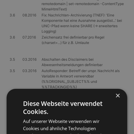
remotedomain | set-remotedomain -ContentType
MimeHtmlText)
3.6
08.2016
Fix: Nachrichten-Archivierung (TNEF): 'Eine
Komponente hat eine Ausnahme ausgelöst...' bei
UNC-Pfad wenn keine SHARE (-> erweitertes
Logging)
3.6
07.2016
Zeichensatz frei definierbar pro Regel
(charset=...) für z.B. Umlaute
3.5
03.2016
Abschalten des Disclaimers bei
Abwesenheitsmeldungen definierbar
3.5
03.2016
AutoResponder: Betreff der urspr. Nachricht als
Variable in Antwort verwendbar
(%%ORIGINAL_SUBJECT%% und
%%TRACKINGID%%)
×
3.5
03.2016
Unterstützung von Exchange-Kontakten (ohne
Postfach)
Diese Webseite verwendet
3.5
03.2016
Fix: AutoResponder: Rule ['...'] skipped because
Cookies.
none of recipients is defined on allowed
recipients-list
Auf unserer Webseite verwenden wir
3.5
03.2016
Fix: Disclaimer wird mehrfach angefügt bei
internen Mails zwischen mehreren
Cookies und ähnliche Technologien
ExchangeServern in derselben Organisation