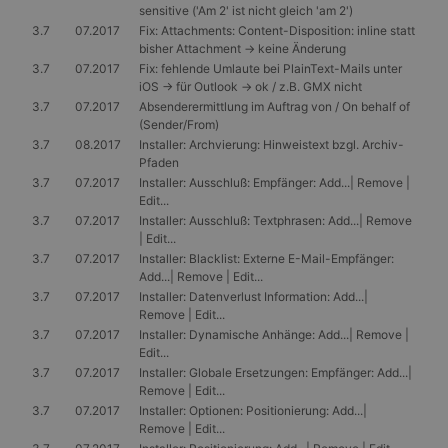
sensitive ('Am 2' ist nicht gleich 'am 2')
3.7
07.2017
Fix: Attachments: Content-Disposition: inline statt
bisher Attachment -> keine Änderung
3.7
07.2017
Fix: fehlende Umlaute bei PlainText-Mails unter
iOS -> für Outlook -> ok / z.B. GMX nicht
3.7
07.2017
Absenderermittlung im Auftrag von / On behalf of
(Sender/From)
3.7
08.2017
Installer: Archvierung: Hinweistext bzgl. Archiv-
Pfaden
3.7
07.2017
Installer: Ausschluß: Empfänger: Add...| Remove |
Edit...
3.7
07.2017
Installer: Ausschluß: Textphrasen: Add...| Remove
| Edit...
3.7
07.2017
Installer: Blacklist: Externe E-Mail-Empfänger:
Add...| Remove | Edit...
3.7
07.2017
Installer: Datenverlust Information: Add...|
Remove | Edit...
3.7
07.2017
Installer: Dynamische Anhänge: Add...| Remove |
Edit...
3.7
07.2017
Installer: Globale Ersetzungen: Empfänger: Add...|
Remove | Edit...
3.7
07.2017
Installer: Optionen: Positionierung: Add...|
Remove | Edit...