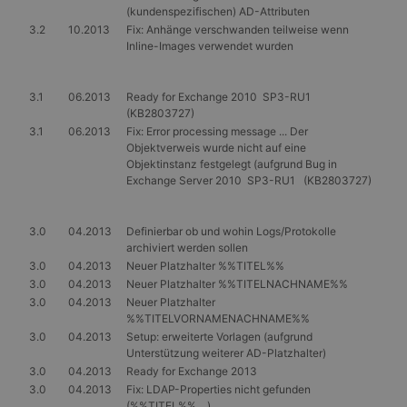
Name
Ablaufdatum
Beschreibung
(kundenspezifischen) AD-Attributen
Domäne
Anbieter
3.2
10.2013
Fix: Anhänge verschwanden teilweise wenn
_tt_enable_cookie
.gangl.de
1 Jahr
Name
/
Ablaufdatum
Beschreibung
Inline-Images verwendet wurden
Anbieter
Domäne
/
Name
Ablaufdatum
Beschreibung
_ttp
.tiktok.com
1 Jahr
Domäne
_ga
1 Jahr 1
Dieser Cookie-
Google
_rdt_uuid
.gangl.de
3 Monate
Monat
Name ist mit
3.1
06.2013
Ready for Exchange 2010 SP3-RU1
MUID
LLC
1 Jahr
Dieses Cookie wird
Microsoft
Google Universal
.gangl.de
von Microsoft
Corporation
(KB2803727)
_ttp
.gangl.de
1 Jahr
Analytics
häufig als
.bing.com
3.1
06.2013
Fix: Error processing message ... Der
verknüpft. Dies ist
eindeutige
_clsk
1 Tag
Microsoft
eine wichtige
Objektverweis wurde nicht auf eine
Benutzerkennung
.gangl.de
Aktualisierung des
verwendet. Es kan
Objektinstanz festgelegt (aufgrund Bug in
am häufigsten
durch eingebettete
Exchange Server 2010 SP3-RU1 (KB2803727)
_clck
.gangl.de
1 Jahr
verwendeten
Microsoft-Skripte
Analysedienstes
festgelegt werden.
von Google.
Es wird allgemein
Dieses Cookie
angenommen, das
3.0
04.2013
Definierbar ob und wohin Logs/Protokolle
wird verwendet,
die
archiviert werden sollen
um eindeutige
Synchronisierung
Benutzer zu
über viele
3.0
04.2013
Neuer Platzhalter %%TITEL%%
unterscheiden,
verschiedene
3.0
04.2013
Neuer Platzhalter %%TITELNACHNAME%%
indem eine
Microsoft-
zufällig generierte
Domänen hinweg
3.0
04.2013
Neuer Platzhalter
Nummer als
möglich ist, um die
%%TITELVORNAMENACHNAME%%
Client-ID
Benutzerverfolgun
3.0
04.2013
Setup: erweiterte Vorlagen (aufgrund
zugewiesen wird.
zu ermöglichen.
Es ist in jeder
Unterstützung weiterer AD-Platzhalter)
Seitenanforderung
MR
7 Tage
Dies ist ein
Microsoft
3.0
04.2013
Ready for Exchange 2013
auf einer Site
Microsoft MSN-
Corporation
enthalten und
3.0
04.2013
Fix: LDAP-Properties nicht gefunden
Cookie eines
.c.clarity.ms
wird zur
Drittanbieters, mit
(%%TITEL%% ...)