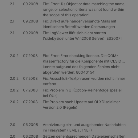
2.1
09.2008
Fix: 'Error: %s Object or data matching the name,
range, or selection criteria was not found within
the scope of this operation'
2.1
09.2008
Fix: Direkt aufeinander versandte Mails mit
identischem Betreff werden übersprungen
2.1
09.2008
Fix: LogViewer läßt sich nicht starten
('sidebyside' unter Win2008 Server) [ES2007]
2.0.2
07.2008
Fix: 'Error: Error checking licence. Die COM-
Klassenfactory für die Komponente mit CLSID ...
konnte aufgrund des folgenden Fehlers nicht
abgerufen werden: 80040154'
2.0.2
07.2008
Fix: Ausschluß-Textphrasen wurden nicht immer
entfernt
2.0.2
07.2008
Fix: Problem in UI (Option-Reihenfolge speziell
bei OUs)
2.0.2
07.2008
Fix: Problem nach Update auf OLXDisclaimer
Version 2.0 (Regeln)
2.0
06.2008
Archivierung ein- und ausgehender Nachrichten
im Filesystem (.EML / .TNEF)
2.0
06.2008
Setzen der entsprechenden Dateieigenschaften