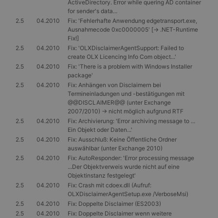
ActiveDirectory. Error while quering AD container
for sender's data...
2.5
04.2010
Fix: 'Fehlerhafte Anwendung edgetransport.exe,
Ausnahmecode 0xc0000005' [-> .NET-Runtime
Fix!]
2.5
04.2010
Fix: 'OLXDisclaimerAgentSupport: Failed to
create OLX Licencing Info Com object...'
2.5
04.2010
Fix: 'There is a problem with Windows Installer
package'
2.5
04.2010
Fix: Anhängen von Disclaimern bei
Termineinladungen und -bestätigungen mit
@@DISCLAIMER@@ (unter Exchange
2007/2010) -> nicht möglich aufgrund RTF
2.5
04.2010
Fix: Archivierung: 'Error archiving message to ...
Ein Objekt oder Daten...'
2.5
04.2010
Fix: Ausschluß: Keine Öffentliche Ordner
auswählbar (unter Exchange 2010)
2.5
04.2010
Fix: AutoResponder: 'Error processing message
...Der Objektverweis wurde nicht auf eine
Objektinstanz festgelegt'
2.5
04.2010
Fix: Crash mit cdoex.dll (Aufruf:
OLXDisclaimerAgentSetup.exe /VerboseMsi)
2.5
04.2010
Fix: Doppelte Disclaimer (ES2003)
2.5
04.2010
Fix: Doppelte Disclaimer wenn weitere