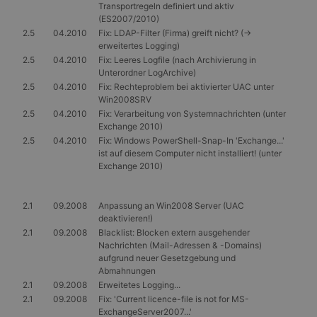
Transportregeln definiert und aktiv
(ES2007/2010)
2.5
04.2010
Fix: LDAP-Filter (Firma) greift nicht? (->
erweitertes Logging)
2.5
04.2010
Fix: Leeres Logfile (nach Archivierung in
Unterordner LogArchive)
2.5
04.2010
Fix: Rechteproblem bei aktivierter UAC unter
Win2008SRV
2.5
04.2010
Fix: Verarbeitung von Systemnachrichten (unter
Exchange 2010)
2.5
04.2010
Fix: Windows PowerShell-Snap-In 'Exchange...'
ist auf diesem Computer nicht installiert! (unter
Exchange 2010)
2.1
09.2008
Anpassung an Win2008 Server (UAC
deaktivieren!)
2.1
09.2008
Blacklist: Blocken extern ausgehender
Nachrichten (Mail-Adressen & -Domains)
aufgrund neuer Gesetzgebung und
Abmahnungen
2.1
09.2008
Erweitetes Logging...
2.1
09.2008
Fix: 'Current licence-file is not for MS-
ExchangeServer2007...'