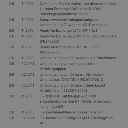
2.6
11.2010
OLXLicenceServer entfernt, da nicht mehr nötig
ANONCHK
10 Minuten
Dieses Cookie
Microsoft
(-> unter Exchange2003 keine DCOM-
enthält
Corporation
Informationen
.c.clarity.ms
Berechtigungsprobleme mehr)
darüber, wie der
2.6
11.2010
Setup: erweiterte Vorlagen (aufgrund
Endbenutzer die
Unterstützung 20 weiterer AD-Platzhalter)
Website nutzt,
sowie über
2.6
11.2010
Ready for Exchange 2010 SP1-RU1
Werbung, die der
2.6
11.2010
Ready for Exchange 2003 SP2-SecurityUpdate
Endbenutzer
möglicherweise vor
(KB976323)
dem Besuch dieser
2.6
11.2010
Ready for Exchange 2007 SP3-RU1
Website gesehen
(KB2279665)
hat.
2.6
11.2010
Unterstützung von 20 weiteren AD-Platzhaltern
2.6
02.2011
Unterstützung von abfragebasierten
Verteilergruppen
2.6
02.2011
Unterstützung von Dynamic Distribution-
Groups/Lists (DDG/DDL) [ES2007/2010]
2.6
02.2011
Unterstützung von Dynamic Querybased
Verteilerlisten [ES2007/2010]
2.6
11.2010
Fix: @@DISCLAIMER@@ wird nicht
erkannt/gefunden bei RTF-Mails (-> technisch
nicht möglich!)
2.6
11.2010
Fix: Empfängerfilter (auf Domainebene)
2.6
02.2011
Fix: Incoming: Prüfung auf ALLE Empfänger im
AD?