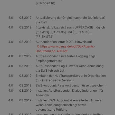
(KB4509410)
4.0
03.2019
Aktualisierung der Originalnachricht (definierbar)
via EWS
4.0
03.2019
[if_exists]...[/if_exists] auch UPPERCASE möglich
[if_exists]...[/if_exists] und [IF_EXISTS]...
[/IF_EXISTS]
4.0
03.2019
Authentication-error (401): Hinweis auf
⧉ https://www.gangl.de/pdf/OLXAgents-
Unauthorized-401.pdf
4.0
03.2019
AutoResponder: Erweitertes Logging bzgl.
Empfängeradresse
4.0
03.2019
AutoResponder: Log: Hinweis wenn Anmeldung
via EWS fehlschlägt
4.0
03.2019
Ermitteln der HubTransportServer in Organisation
(nur in lizensierter Version)
4.0
03.2019
EWS-Account: Passwort verschlüsselt speichern
4.0
03.2019
Installer: AutoResponder: Dialogänderungen für
Absender
4.0
03.2019
Installer: EWS-Account -> erweiterter Hinweis
wenn Anmeldung fehlschlägt sowie
automatische Prüfung
4.0
03.2019
Installer: Log aus Konfiguration direkt aufrufbar