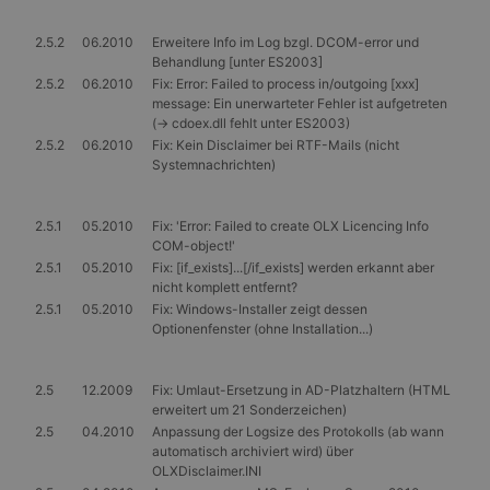
2.5.2
06.2010
Erweitere Info im Log bzgl. DCOM-error und
Behandlung [unter ES2003]
2.5.2
06.2010
Fix: Error: Failed to process in/outgoing [xxx]
message: Ein unerwarteter Fehler ist aufgetreten
(-> cdoex.dll fehlt unter ES2003)
2.5.2
06.2010
Fix: Kein Disclaimer bei RTF-Mails (nicht
Systemnachrichten)
2.5.1
05.2010
Fix: 'Error: Failed to create OLX Licencing Info
COM-object!'
2.5.1
05.2010
Fix: [if_exists]...[/if_exists] werden erkannt aber
nicht komplett entfernt?
2.5.1
05.2010
Fix: Windows-Installer zeigt dessen
Optionenfenster (ohne Installation...)
2.5
12.2009
Fix: Umlaut-Ersetzung in AD-Platzhaltern (HTML
erweitert um 21 Sonderzeichen)
2.5
04.2010
Anpassung der Logsize des Protokolls (ab wann
automatisch archiviert wird) über
OLXDisclaimer.INI