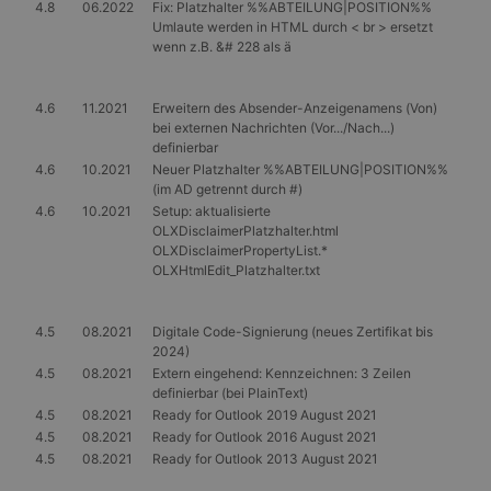
4.8
06.2022
Fix: Platzhalter %%ABTEILUNG|POSITION%%
Umlaute werden in HTML durch < br > ersetzt
wenn z.B. &# 228 als ä
4.6
11.2021
Erweitern des Absender-Anzeigenamens (Von)
bei externen Nachrichten (Vor.../Nach...)
definierbar
4.6
10.2021
Neuer Platzhalter %%ABTEILUNG|POSITION%%
(im AD getrennt durch #)
4.6
10.2021
Setup: aktualisierte
OLXDisclaimerPlatzhalter.html
OLXDisclaimerPropertyList.*
OLXHtmlEdit_Platzhalter.txt
4.5
08.2021
Digitale Code-Signierung (neues Zertifikat bis
2024)
4.5
08.2021
Extern eingehend: Kennzeichnen: 3 Zeilen
definierbar (bei PlainText)
4.5
08.2021
Ready for Outlook 2019 August 2021
4.5
08.2021
Ready for Outlook 2016 August 2021
4.5
08.2021
Ready for Outlook 2013 August 2021