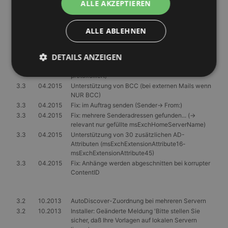
ALLE AKZEPTIEREN
3.3
04.2015
Installer: Weitere Textphrasen für Positionierung
bei HTML (-> Zurücksetzen)
3.3
04.2015
Meldung wenn Änderungen in OLXDisclaimer.dat
ALLE ABLEHNEN
nicht gespeichert werden können (mangels
Berechtigung)
DETAILS ANZEIGEN
3.3
04.2015
Unterstützung von BCC (BCC-Empfänger
werden nun auch im Log bei Recipients(s):...
protokolliert)
3.3
04.2015
Unterstützung von BCC (bei externen Mails wenn
NUR BCC)
Unbedingt erforderlich
Performance
3.3
04.2015
Fix: im Auftrag senden (Sender-> From:)
Targeting
Unklassifizierte
3.3
04.2015
Fix: mehrere Senderadressen gefunden... (->
relevant nur gefüllte msExchHomeServerName)
Unbedingt erforderliche Cookies ermöglichen
3.3
04.2015
Unterstützung von 30 zusätzlichen AD-
wesentliche Kernfunktionen der Website wie die
Attributen (msExchExtensionAttribute16-
Benutzeranmeldung und die Kontoverwaltung.
msExchExtensionAttribute45)
Ohne die unbedingt erforderlichen Cookies kann die
Website nicht ordnungsgemäß verwendet werden.
3.3
04.2015
Fix: Anhänge werden abgeschnitten bei korrupter
ContentID
Anbieter
/
Name
Ablaufdatum
Beschrei
Domäne
3.2
10.2013
AutoDiscover-Zuordnung bei mehreren Servern
PHPSESSID
Session
Cookie, d
PHP.net
Anwendun
www.gangl.de
3.2
10.2013
Installer: Geänderte Meldung 'Bitte stellen Sie
wird, die 
sicher, daß Ihre Vorlagen auf lokalen Servern
Sprache ba