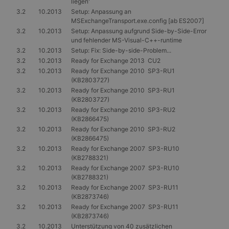
liegen'
eine allg
die zum V
3.2
10.2013
Setup: Anpassung an
Benutzers
MSExchangeTransport.exe.config
[ab ES2007]
verwendet
Normalerw
3.2
10.2013
Setup: Anpassung aufgrund Side-by-Side-Error
sich um ei
und fehlender MS-Visual-C++-runtime
generierte
3.2
10.2013
Setup: Fix: Side-by-side-Problem...
und Weise
verwendet
3.2
10.2013
Ready for Exchange 2013 CU2
die Site sp
3.2
10.2013
Ready for Exchange 2010 SP3-RU1
gutes Beis
(KB2803727)
die Beibe
Anmeldest
3.2
10.2013
Ready for Exchange 2010 SP3-RU1
Benutzer 
(KB2803727)
Seiten.
3.2
10.2013
Ready for Exchange 2010 SP3-RU2
CookieScriptConsent
1 Monat
Dieses Co
CookieScript
(KB2866475)
Cookie-Sc
www.gangl.de
3.2
10.2013
Ready for Exchange 2010 SP3-RU2
verwendet
Einwillig
(KB2866475)
für Besuc
3.2
10.2013
Ready for Exchange 2007 SP3-RU10
speichern
(KB2788321)
Banner vo
Script.co
3.2
10.2013
Ready for Exchange 2007 SP3-RU10
ordnungs
(KB2788321)
funktioni
3.2
10.2013
Ready for Exchange 2007 SP3-RU11
(KB2873746)
3.2
10.2013
Ready for Exchange 2007 SP3-RU11
(KB2873746)
3.2
10.2013
Unterstützung von 40 zusätzlichen
Anbieter
/