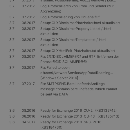
3.7
07.2017
Installer: Positionierung: Add...| Remove | Edit...
3.7
07.2017
Log: Protokollieren von From und Sender (zur
Abgrenzung)
3.7
07.2017
Log: Protokollierung von OnBehalfOf
3.7
08.2017
Setup: OLXDisclaimerPlatzhalter.html aktualisiert
3.7
08.2017
Setup: OLXDisclaimerPropertyList.txt / .html
aktualisiert
3.7
08.2017
Setup: OLXDisclaimerTemplate.txt / .html
aktualisiert
3.7
08.2017
Setup: OLXHtmlEdit_Platzhalter.txt aktualisiert
3.7
08.2017
Fix: @@DISCLAIMER@@ und RTF: Entfernen der
Phrase @@DISCLAIMER@@
3.7
08.2017
Fix: Failed to open
c:\users\NetworkService\AppData\Roaming...
[Windows Server 2016]
3.7
07.2017
Fix: SMTPSEND.BareLinefeedsAreIllegal
message contains bare linefeeds, which cannot
be sent via DATA
3.6
08.2016
Ready for Exchange 2016 CU-2 (KB3135742)
3.6
08.2016
Ready for Exchange 2013 CU-13 (KB3135743)
3.6
04.2017
Ready for Exchange 2010 SP3-RU16
(KB3184730)