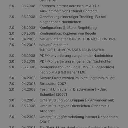
definierbar
2.0
06.2008
Erkennen interner Adressen im AD (->
Ausklammern von External Contacts)
2.0
06.2008
Generierung eindeutiger Tracking-IDs bei
eingehenden Nachrichten
2.0
05.2008
Konfiguration: Größerer Regeldialog
2.0
06.2008
Konfiguration: Kopieren von Regeln
2.0
04.2008
Neuer Platzhalter %%POSITIONABTEILUNG%%
2.0
04.2008
Neuer Platzhalter
%%POSITIONVORNAMENACHNAME%%
2.0
06.2008
PDF-Konvertierung ausgehender Nachrichten
2.0
06.2008
PDF-Konvertierung eingehender Nachrichten
2.0
06.2008
Reorganisation von Log & CSV (-> LogArchive)
nach 5 MB (statt bisher 1 MB)
2.0
04.2008
Severe Errors werden im EventLog protokolliert
2.0
04.2008
Stresstest [2007]
2.0
04.2008
Test mit Umlauten in Displayname (-> Jörg
Schüßler) [2007]
2.0
04.2008
Unterstützung von Gruppen (-> Anwenden auf)
2.0
05.2008
Unterstützung von Öffentlichen Ordnern als
Absender
2.0
04.2008
Unterstützung/Verarbeitung interner Nachrichten
[2007]
2.0
04.2008
Fix: 'Error: Lizenzdatei nicht gefunden!' (-> Eintrag