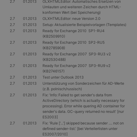
2.7
01.2013
OLXHTMLEditor: Automatisches Ersetzen von
wodurch die
Drittanbieters, mit
Umlauten und weiteren Zeichen durch HTML-
Datenerfassung
dem wir die
auf Websites mit
konformen Wert (bei Speicherung)
Nutzung der
hohem
Website für interne
2.7
01.2013
OLXHTMLEditor: neue Version 2.0
Datenaufkommen
Analysen messen.
eingeschränkt
2.7
01.2013
Setup: Aktualisierte Beispielvorlagen (Templates)
wird.
MUID
1 Jahr
Dieses Cookie wird
Microsoft
2.7
01.2013
Ready for Exchange 2010 SP1-RU4
von Microsoft
Corporation
(KB2509910)
_ga_X4PP3HXR4X
.gangl.de
1 Jahr 1
Dieses Cookie
häufig als
.clarity.ms
Monat
wird von Google
2.7
01.2013
Ready for Exchange 2010 SP2-RU5
eindeutige
Analytics
Benutzerkennung
(KB2785908)
verwendet, um
verwendet. Es kan
2.7
01.2013
Ready for Exchange 2007 SP3-RU3 v2
den Sitzungsstatus
durch eingebettete
beizubehalten.
(KB2530488)
Microsoft-Skripte
festgelegt werden.
2.7
01.2013
Ready for Exchange 2007 SP3-RU9 v2
Es wird allgemein
(KB2746157)
angenommen, das
die
2.7
01.2013
Test unter Outlook 2013
Synchronisierung
2.7
01.2013
Unterstützung von Sonderzeichen für AD-Werte
über viele
(z.B. polnisch/russisch)
verschiedene
Microsoft-
2.7
01.2013
Fix: 'Info: Failed to get sender's data from
Domänen hinweg
ActiveDirectory (which is actually necessary for
möglich ist, um die
processing). Error while quering AD container for
Benutzerverfolgun
zu ermöglichen.
sender's data. GC-query returned no result' [nur
ES2003]
CLID
www.clarity.ms
1 Jahr
Dieses Cookie wird
2.7
01.2013
Fix: 'Rule ['...'] skipped because sender .... not on
normalerweise von
defined sender-list.' [bei Verteilerlisten unter
Dstillery gesetzt,
um das Teilen von
ES2007/2010]