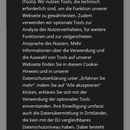
(Tools). Wir nutzen Tools, die technisch
3.5
03.2016
Fix: OLXHtmlEditor.exe couldn't be started
erforderlich sind, um die Funktion unserer
3.5
05.2016
Fix: Setup: Failed to install agent because
Webseite zu gewährleisten. Zudem
OLXDisclaimerAgentArchiver couldn't be started
[EX2010+]
verwenden wir optionale Tools zur
3.5
03.2016
Zusätzliche Textphrasen für
Analyse des Nutzerverhaltens, für weitere
Antworten/Weiterleiten (iOS)
Funktionen und zur zielgerichteten
3.5
03.2016
Aktualisierte OLXDisclaimerPlatzhalter.html
Ansprache des Nutzers. Mehr
3.5
03.2016
Aktualisierte OLXDisclaimerTemplate.html
3.5
03.2016
Aktualisierte OLXHtmlEdit_Platzhalter.txt
Informationen über die Verwendung und
3.5
03.2016
Neuer Platzhalter %%QRCODE%%: Visitenkarte
die Auswahl von Tools auf unserer
als QR-Code integrierbar (Größe, Inhalt, Farbe frei
Webseite finden Sie in diesem Cookie-
definierbar) inkl. Vorschau
Hinweis und in unserer
3.5
03.2016
Ready for Exchange 2013 CU11
3.5
03.2016
Verarbeitung/Protokollierung für eingehende E-
Datenschutzerklärung unter „Erfahren Sie
Mails (Empfänger) definierbar
mehr“. Indem Sie auf "Alle akzeptieren"
3.5
03.2016
Überspringen von Mails ohne
klicken, erklären Sie sich mit der
Absender/Empfänger (inkl. Logging)
Verwendung der optionalen Tools
einverstanden. Ihre Einwilligung umfasst
3.4
12.2015
Aktualisiertes OLXDisclaimerTemplate.html
auch die Datenübermittlung in Drittländer,
3.4
12.2015
AutoResponder: Untersuchung Ping-Pong
die kein mit der EU vergleichbares
3.4
12.2015
Deployment digitales Zertifikat
Datenschutzniveau haben. Dabei besteht
3.4
12.2015
Digitale Code-Signierung (Zertifikat)