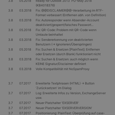
3.8
05.2018
Ready for Outlook 2013 PU-May 2018
(KB4018376)
3.8
03.2018
Fix: @@DISCLAIMER@@-Verarbeitung im RTF-
Format verbessert (Entfernen abh. von Definition)
3.8
03.2018
Fix: Autoresponder wenn Absender-Account
deaktiviert/gesperrt/falsches Passwort...
3.8
05.2018
Fix: QR-Code: Problem mit QR-Code wenn
Umlaute beinhaltet
3.8
03.2018
Fix: Sendererkennung von deaktivierten
Benutzern (-> Ignorieren/Überspringen)
3.8
05.2018
Fix: Suchen & Ersetzen [PlainText]: Entfernen
oder Ersetzen (durch Blank) funktioniert nicht
3.8
03.2018
Fix: Suchen & Ersetzen: auch möglich wenn
KEINE Signatur/Disclaimer definiert
3.8
03.2018
Volle Kompatibilität mit NoSpamProxy
3.7
07.2017
Erweiterte Textphrasen (HTML) -> Button
'Zurücksetzen' im Dialog
3.7
07.2017
Log: Erweiterte Infos zu Version, ExchangeServer
usw.
3.7
07.2017
Neuer Platzhalter 'EXSERVER'
3.7
07.2017
Neuer Platzhalter 'EXSERVERVERSION'
3.7
07.2017
Positionierung: PlainText: Überprüfung auf case-