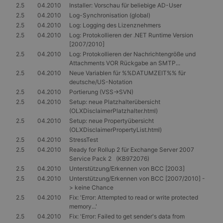
2.5
04.2010
Installer: Vorschau für beliebige AD-User
2.5
04.2010
Log-Synchronisation (global)
2.5
04.2010
Log: Logging des Lizenznehmers
2.5
04.2010
Log: Protokollieren der .NET Runtime Version
[2007/2010]
2.5
04.2010
Log: Protokollieren der Nachrichtengröße und
Attachments VOR Rückgabe an SMTP...
2.5
04.2010
Neue Variablen für %%DATUMZEIT%% für
deutsche/US-Notation
2.5
04.2010
Portierung (VSS->SVN)
2.5
04.2010
Setup: neue Platzhalterübersicht
(OLXDisclaimerPlatzhalter.html)
2.5
04.2010
Setup: neue Propertyübersicht
(OLXDisclaimerPropertyList.html)
2.5
04.2010
StressTest
2.5
04.2010
Ready for Rollup 2 für Exchange Server 2007
Service Pack 2 (KB972076)
2.5
04.2010
Unterstützung/Erkennen von BCC [2003]
2.5
04.2010
Unterstützung/Erkennen von BCC [2007/2010] -
> keine Chance
2.5
04.2010
Fix: 'Error: Attempted to read or write protected
memory...'
2.5
04.2010
Fix: 'Error: Failed to get sender's data from