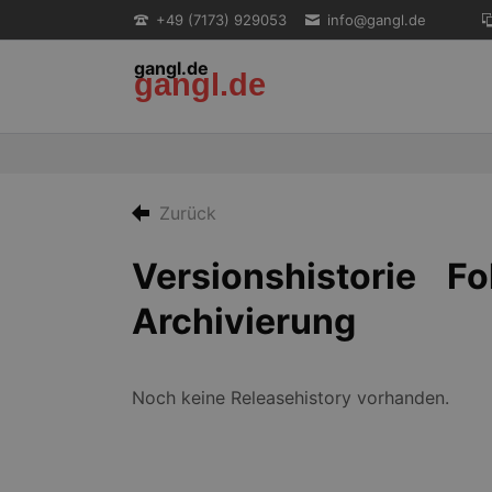
+49 (7173) 929053
info@gangl.de
gangl.de
gangl.de
EN
Zurück
Versionshistorie Fol
Archivierung
Noch keine Releasehistory vorhanden.