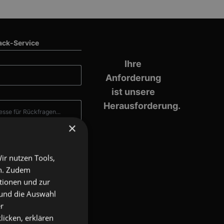
ack-Service
Ihre
Anforderung
ist unsere
Herausforderung.
×
ir nutzen Tools,
en. Zudem
ktionen und zur
 und die Auswahl
r
 habe
licken, erklären
erklärung
gelesen und