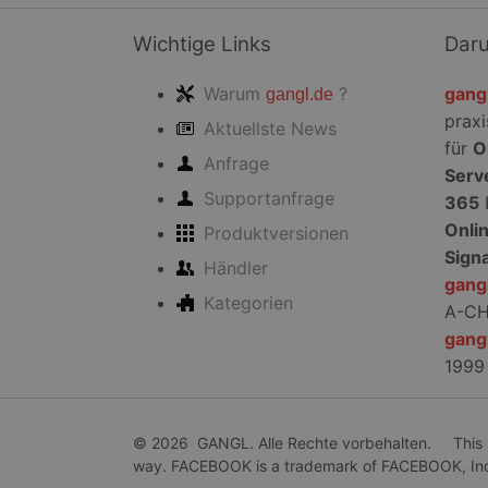
Kontoverwaltung. Oh
Wichtige Links
Dar
Name
PHPSESSID
Warum
?
gang
gangl.de
praxi
Aktuellste News
für
O
Anfrage
Serv
Supportanfrage
365
CookieScriptConse
Onli
Produktversionen
Sign
Händler
gang
Kategorien
A-C
gang
Name
Name
Anbie
1999
Name
_tt_enable_cookie
Domä
_ttp
_ga
MUID
Micro
Corpo
_rdt_uuid
.bing
© 2026 GANGL. Alle Rechte vorbehalten. This site
way. FACEBOOK is a trademark of FACEBOOK, In
_ttp