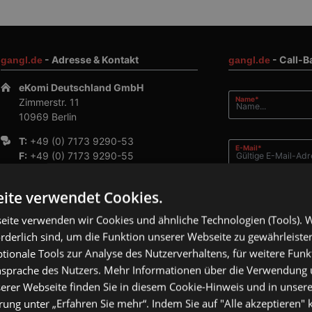
- Adresse & Kontakt
- Call-B
gangl.de
gangl.de
eKomi Deutschland GmbH
Pflichtfeld
Name
*
Zimmerstr. 11
10969 Berlin
T:
+49 (0) 7173 9290-53
Pflichtfeld
E-Mail
*
F:
+49 (0) 7173 9290-55
E:
info@gangl.de
ite verwendet Cookies.
Pflichtfeld
Telefonnummer
*
eite verwenden wir Cookies und ähnliche Technologien (Tools). W
orderlich sind, um die Funktion unserer Webseite zu gewährleist
Kommentar
ionale Tools zur Analyse des Nutzerverhaltens, für weitere Fun
Ansprache des Nutzers. Mehr Informationen über die Verwendung
erer Webseite finden Sie in diesem Cookie-Hinweis und in unsere
Ich
ung unter „Erfahren Sie mehr“. Indem Sie auf "Alle akzeptieren" k
die
Datenschutz