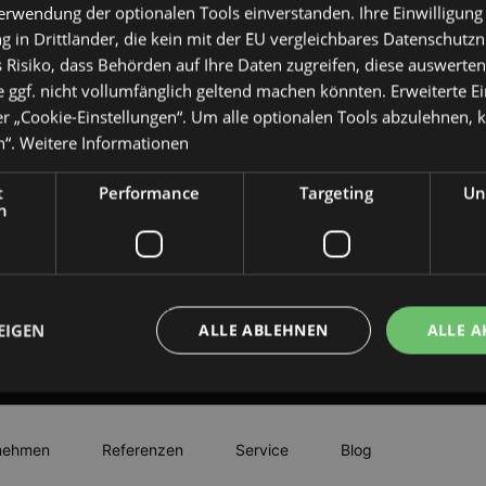
Verwendung der optionalen Tools einverstanden. Ihre Einwilligung
willige ein, da
 in Drittländer, die kein mit der EU vergleichbares Datenschutz
Mail über der
Dienstleistungen
 Risiko, dass Behörden auf Ihre Daten zugreifen, diese auswerten,
werden ausschli
 ggf. nicht vollumfänglich geltend machen könnten. Erweiterte E
genutzt. Eine 
er „Cookie-Einstellungen“. Um alle optionalen Tools abzulehnen, kl
erfolgt nicht. I
n“.
Weitere Informationen
jederzeit
unsubscribe[at]
t
Performance
Targeting
Un
Nutzung des in 
h
Abmeldelinks wid
Bitte rechnen Sie 
EIGEN
ALLE ABLEHNEN
ALLE A
RÜCKRUF ANFO
Unbedingt erforderlich
Performance
Targeting
Unklassifizierte
nehmen
Referenzen
Service
Blog
che Cookies ermöglichen wesentliche Kernfunktionen der Website wie die Benutzeran