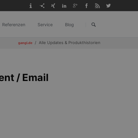
Navigation
überspringen
Referenzen
Service
Blog
gangl.de
Alle Updates & Produkthistorien
gangl.de
nt / Email