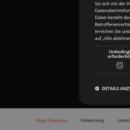
Sie sich mit der 
Datenübermittlung
Dabei besteht das
Betroffenenrechte
erreichen Sie unt
auf „Alle ablehne
Unbeding
erforderlic
DETAILS ANZ
Navigation
überspringen
Plugin Download
Entwicklung
Unter
Unbedingt erforderli