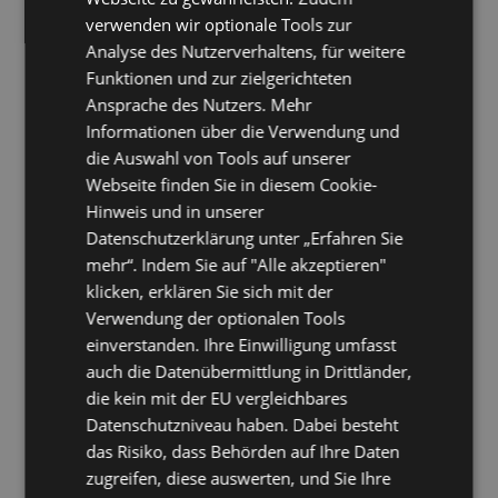
(KB4471389)
verwenden wir optionale Tools zur
4.0
03.2019
Ready for Exchange 2016 CU-12 (KB4471392)
Analyse des Nutzerverhaltens, für weitere
4.0
04.2019
Ready for Exchange 2016 CU-12 SecurityUpdate
(KB4487563)
Funktionen und zur zielgerichteten
4.0
03.2019
Ready for Exchange 2013 CU-21 SecurityUpdate
Ansprache des Nutzers. Mehr
(KB4471389)
Informationen über die Verwendung und
4.0
03.2019
Ready for Exchange 2013 CU-22 (KB4345836)
die Auswahl von Tools auf unserer
4.0
04.2019
Ready for Exchange 2013 CU-22 SecurityUpdate
(KB4487563)
Webseite finden Sie in diesem Cookie-
4.0
04.2019
Ready for Exchange 2010 SP3 RU-27
Hinweis und in unserer
(KB4491413)
Datenschutzerklärung unter „Erfahren Sie
4.0
03.2019
Ready for Exchange 2010 SP3-RU26
mehr“. Indem Sie auf "Alle akzeptieren"
(KB4487052)
4.0
03.2019
Ready for Outlook 2019 March 2019
klicken, erklären Sie sich mit der
4.0
03.2019
Ready for Outlook 2016 March 2019 (KB4462196)
Verwendung der optionalen Tools
4.0
03.2019
Ready for Outlook 2013 March 2019
einverstanden. Ihre Einwilligung umfasst
(KB4462206)
auch die Datenübermittlung in Drittländer,
4.0
03.2019
Ready for Outlook 2010 March 2019 (KB4462229)
die kein mit der EU vergleichbares
Datenschutzniveau haben. Dabei besteht
3.9
11.2018
Ready for Exchange 2019 (On Premise)
das Risiko, dass Behörden auf Ihre Daten
3.9
11.2018
Ready for Outlook 2019
zugreifen, diese auswerten, und Sie Ihre
3.9
11.2018
Ready for Outlook 2019 October 2018