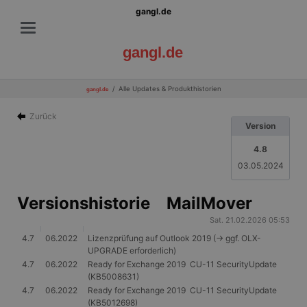
gangl.de
gangl.de
Alle Updates & Produkthistorien
gangl.de
Zurück
Version
4.8
03.05.2024
Versionshistorie MailMover
Sat. 21.02.2026 05:53
4.7
06.2022
Lizenzprüfung auf Outlook 2019 (-> ggf. OLX-
UPGRADE erforderlich)
4.7
06.2022
Ready for Exchange 2019 CU-11 SecurityUpdate
(KB5008631)
4.7
06.2022
Ready for Exchange 2019 CU-11 SecurityUpdate
(KB5012698)