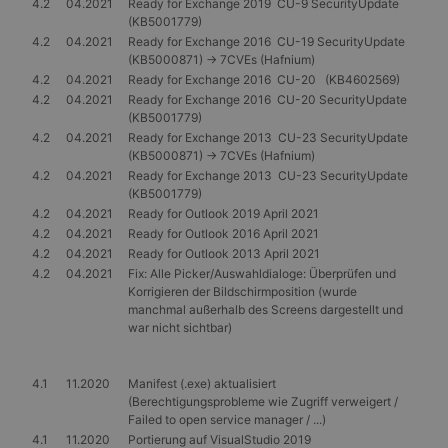
4.2
04.2021
Ready for Exchange 2019 CU-9 SecurityUpdate
(KB5001779)
4.2
04.2021
Ready for Exchange 2016 CU-19 SecurityUpdate
(KB5000871) -> 7CVEs (Hafnium)
4.2
04.2021
Ready for Exchange 2016 CU-20 (KB4602569)
4.2
04.2021
Ready for Exchange 2016 CU-20 SecurityUpdate
(KB5001779)
4.2
04.2021
Ready for Exchange 2013 CU-23 SecurityUpdate
(KB5000871) -> 7CVEs (Hafnium)
4.2
04.2021
Ready for Exchange 2013 CU-23 SecurityUpdate
(KB5001779)
4.2
04.2021
Ready for Outlook 2019 April 2021
4.2
04.2021
Ready for Outlook 2016 April 2021
4.2
04.2021
Ready for Outlook 2013 April 2021
4.2
04.2021
Fix: Alle Picker/Auswahldialoge: Überprüfen und
Korrigieren der Bildschirmposition (wurde
manchmal außerhalb des Screens dargestellt und
war nicht sichtbar)
4.1
11.2020
Manifest (.exe) aktualisiert
(Berechtigungsprobleme wie Zugriff verweigert /
Failed to open service manager / ...)
4.1
11.2020
Portierung auf VisualStudio 2019