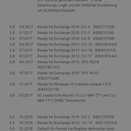
Normalerw
Erkennungs-Logik und (im Fehlerfall Erweiterung
sich um ei
generierte
um OLXDetectOutlook)
und Weise
verwendet
die Site sp
gutes Beis
3.6
04.2017
Ready for Exchange 2016 CU-4 (KB3177106)
die Beibe
3.6
07.2017
Ready for Exchange 2016 CU-5 (KB4012106)
Anmeldest
Benutzer 
3.6
07.2017
Ready for Exchange 2016 CU-6 (KB4012108)
Seiten.
3.6
04.2017
Ready for Exchange 2013 CU-15 (KB3197044)
3.6
07.2017
Ready for Exchange 2013 CU-16 (KB4012112)
CookieScriptConsent
1 Monat
Dieses Co
CookieScript
Cookie-Sc
www.gangl.de
3.6
07.2017
Ready for Exchange 2013 CU-17 (KB3197044)
verwendet
3.6
04.2017
Ready for Exchange 2010 SP3-RU16
Einwillig
für Besuc
(KB3184730)
speichern
3.6
07.2017
Ready for Exchange 2010 SP3-RU17
Banner vo
(KB4011326)
Script.co
ordnungs
3.6
07.2017
Ready for Windows 10 Creators Update 1703
funktioni
(KB4022716)
3.6
07.2017
60 zusätzliche Muster (*JJJJ-MM-TT* und *JJ-
MM-TT*) OHNE Trennstriche
Anbieter
/
Name
Ablaufdatum
Beschreibung
3.5
10.2016
Ready for Exchange 2016 CU-2 (KB3135742)
Domäne
3.5
10.2016
Ready for Exchange 2013 CU-13 (KB3135743)
Anbieter
_tt_enable_cookie
.gangl.de
1 Jahr
Name
/
Ablaufdatum
Beschreibung
3.5
10.2016
Default für Format via Registry definierbar (und