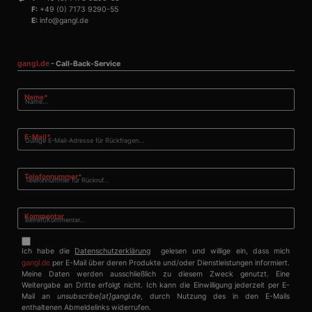
Informationen übe
F:
+49 (0) 7173 9290-55
Website-Besucher
sammeln, wenn
E:
info@gangl.de
diese soziale
Medien
verwenden, um
Website-Inhalte
gangl.de
- Call-Back-Service
von der besuchten
Seite zu teilen.
Pflichtfeld
Name
*
SRM_B
1 Jahr
Dies ist ein
Microsoft
Microsoft MSN-
Corporation
Cookie eines
.c.bing.com
Erstanbieters, das
Pflichtfeld
E-Mail
*
das
ordnungsgemäße
Funktionieren
dieser Website
Pflichtfeld
Telefonnummer
*
sicherstellt.
_fbp
3 Monate
Wird von Facebook
Meta
verwendet, um
Platform Inc.
Kommentar
eine Reihe von
.gangl.de
Werbeprodukten
zu liefern, z. B.
Echtzeit-Gebote
Ich habe die
Datenschutzerklärung
gelesen und willige ein, dass mich
von Werbekunden
gangl.de
per E-Mail über deren Produkte und/oder Dienstleistungen informiert.
Dritter
Meine Daten werden ausschließlich zu diesem Zweck genutzt. Eine
Weitergabe an Dritte erfolgt nicht. Ich kann die Einwilligung jederzeit per E-
ANONCHK
10 Minuten
Dieses Cookie
Microsoft
enthält
Mail an
unsubscribe[at]gangl.de
, durch Nutzung des in den E-Mails
Corporation
Informationen
.c.clarity.ms
enthaltenen Abmeldelinks widerrufen.