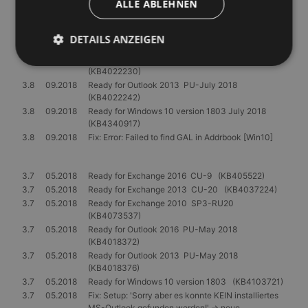
ALLE ABLEHNEN
3.8
09.2018
Ready for Exchange 2016 CU-10 (KB4099852)
3.8
09.2018
Ready for Exchange 2013 CU-21 (KB4099855)
3.8
09.2018
Ready for Exchange 2010 SP3-RU22
DETAILS ANZEIGEN
(KB4073537)
3.8
09.2018
Ready for Outlook 2016 PU-July 2018
(KB4022230)
3.8
09.2018
Ready for Outlook 2013 PU-July 2018
Unbedingt erforderlich
Performance
(KB4022242)
3.8
09.2018
Ready for Windows 10 version 1803 July 2018
Targeting
Unklassifizierte
(KB4340917)
3.8
09.2018
Fix: Error: Failed to find GAL in Addrbook [Win10]
Unbedingt erforderliche Cookies ermöglichen
wesentliche Kernfunktionen der Website wie die
Benutzeranmeldung und die Kontoverwaltung.
Ohne die unbedingt erforderlichen Cookies kann die
3.7
05.2018
Ready for Exchange 2016 CU-9 (KB405522)
Website nicht ordnungsgemäß verwendet werden.
3.7
05.2018
Ready for Exchange 2013 CU-20 (KB4037224)
Anbieter
/
3.7
05.2018
Ready for Exchange 2010 SP3-RU20
Name
Ablaufdatum
Beschrei
Domäne
(KB4073537)
3.7
05.2018
Ready for Outlook 2016 PU-May 2018
PHPSESSID
Session
Cookie, d
PHP.net
(KB4018372)
Anwendun
www.gangl.de
wird, die 
3.7
05.2018
Ready for Outlook 2013 PU-May 2018
Sprache ba
(KB4018376)
eine allg
3.7
05.2018
Ready for Windows 10 version 1803 (KB4103721)
die zum V
Benutzers
3.7
05.2018
Fix: Setup: 'Sorry aber es konnte KEIN installiertes
verwendet
MS-Outlook gefunden werden!' -> neue