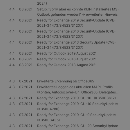
2024)
4.4
08.2021
Setup: 'Sorry aber es konnte KEIN installiertes MS-
Outlook gefunden werden!' -> erweiterter Hinweis
4.4
08.2021
Ready for Exchange 2019 SecurityUpdate (CVE-
2021-34473/34523/31207)
4.4
08.2021
Ready for Exchange 2016 SecurityUpdate (CVE-
2021-34473/34523/31207)
4.4
08.2021
Ready for Exchange 2013 SecurityUpdate (CVE-
2021-34473/34523/31207)
4.4
08.2021
Ready for Outlook 2019 August 2021
4.4
08.2021
Ready for Outlook 2016 August 2021
4.4
08.2021
Ready for Outlook 2013 August 2021
4.3
07.2021
Erweiterte Erkennung ob Office365
4.3
07.2021
Erweitertes Loggen des aktuellen MAPI-Profils
(Konten, Autodiscover-Url, Office365, Delegates...)
4.3
07.2021
Ready for Exchange 2019 CU-10 (KB5003612)
4.3
07.2021
Ready for Exchange 2019 CU-10 SecurityUpdate
(KB5004780)
4.3
07.2021
Ready for Exchange 2019 CU-9 SecurityUpdate
(KB5003435)
4.3
07.2021
Ready for Exchange 2016 CU-20 SecurityUpdate