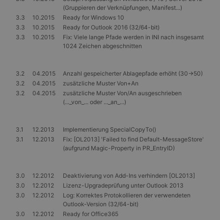
für die Site-
(Gruppieren der Verknüpfungen, Manifest...)
Analyseberichte
_gcl_au
3 Monate
Dieses Cookie wird
Google LLC
3.3
10.2015
Ready for Windows 10
verwendet.
von Doubleclick
.gangl.de
gesetzt und enthält
3.3
10.2015
Ready for Outlook 2016 (32/64-bit)
_gid
1 Tag
Dieses Cookie
Google
Informationen
3.3
10.2015
Fix: Viele lange Pfade werden in INI nach insgesamt
wird von Google
LLC
darüber, wie der
Analytics gesetzt.
1024 Zeichen abgeschnitten
.gangl.de
Endbenutzer die
Es speichert und
Website nutzt,
aktualisiert einen
sowie über
eindeutigen Wert
Werbung, die der
für jede besuchte
3.2
04.2015
Anzahl gespeicherter Ablagepfade erhöht (30->50)
Endbenutzer
Seite und wird
möglicherweise vor
3.2
04.2015
zusätzliche Muster Von+An
zum Zählen und
dem Besuch dieser
3.2
04.2015
zusätzliche Muster Von/An ausgeschrieben
Verfolgen von
Website gesehen
Seitenaufrufen
(..._von_... oder ..._an_...)
hat.
verwendet.
MR
7 Tage
Dies ist ein
Microsoft
_gat
56 Sekunden
Dieser Cookie-
Google
Microsoft MSN-
Corporation
Name ist mit
3.1
12.2013
Implementierung SpecialCopyTo()
LLC
Cookie eines
.c.bing.com
Google Universal
.gangl.de
Drittanbieters, mit
3.1
12.2013
Fix: [OL2013] 'Failed to find Default-MessageStore'
Analytics
dem wir die
(aufgrund Magic-Property in PR_EntryID)
verknüpft. Gemäß
Nutzung der
der
Website für interne
Dokumentation
Analysen messen.
wird er zur
3.0
12.2012
Deaktivierung von Add-Ins verhindern [OL2013]
Drosselung der
SM
.c.clarity.ms
Session
Dies ist ein
Anforderungsrate
3.0
12.2012
Lizenz-Upgradeprüfung unter Outlook 2013
Microsoft MSN-
verwendet,
Cookie eines
3.0
12.2012
Log: Korrektes Protokollieren der verwendeten
wodurch die
Drittanbieters, mit
Outlook-Version (32/64-bit)
Datenerfassung
dem wir die
auf Websites mit
Nutzung der
3.0
12.2012
Ready for Office365
hohem