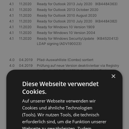
4.1
11.2020
Ready for Outlook 2013 July 2020 (KB4484363)
4.1
11.2020
Ready for Outlook 2013 October 2020
4.1
11.2020
Ready for Outlook 2010 August 2020
4.1
11.2020
Ready for Outlook 2010 July 2020 (KB4484382)
4.1
11.2020
Ready for Windows 10 Version 1909
4.1
11.2020
Ready for Windows 10 Version 2004
4.1
11.2020
Ready for Windows SecurityUpdate (KB4520412)
LDAP signing (ADV190023)
4.0
04.2019
Pfad-Auswahlliste (Combo) sortiert
4.0
04.2019
Prüfung auf neue Version deaktivierbar via Registry
(HKEY_CURRENT_USER\Software\OLXTools
×
CheckforUpdates 0/1)
4.0
03.2019
Prüfung ob neue Version verfügbar (mit Anzeige der
Diese Webseite verwendet
Versionshistorie und direkter Downloadmöglichkeit)
Cookies.
4.0
03.2019
Ready for Exchange 2019 CU-1 (KB4471391)
4.0
04.2019
Ready for Exchange 2019 CU-1 SecurityUpdate
Auf unserer Webseite verwenden wir
(KB4487563)
Cookies und ähnliche Technologien
4.0
03.2019
Ready for Exchange 2019 SecurityUpdate
(Tools). Wir nutzen Tools, die technisch
(KB4471389)
4.0
03.2019
Ready for Exchange 2016 CU-11 (KB4134118)
erforderlich sind, um die Funktion unserer
4.0
03.2019
Ready for Exchange 2016 CU-11 SecurityUpdate
Webseite zu gewährleisten. Zudem