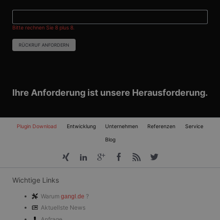
darüber, wie der
Endbenutzer die
Website nutzt,
sowie über
Bitte rechnen Sie 8 plus 8.
Werbung, die der
Endbenutzer
möglicherweise vor
RÜCKRUF ANFORDERN
dem Besuch dieser
Website gesehen
hat.
Ihre Anforderung ist unsere Herausforderung.
Navigation
Plugin Download
Entwicklung
Unternehmen
Referenzen
Service
überspringen
Blog
Wichtige Links
Warum
?
gangl.de
Aktuellste News
Anfrage