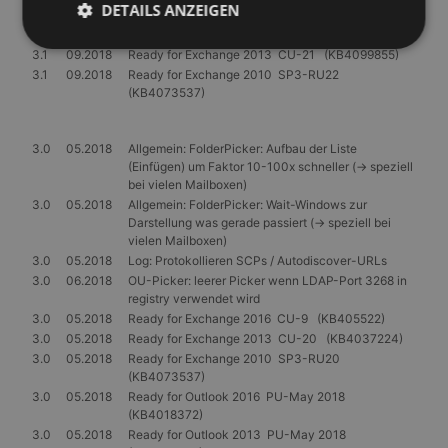
DETAILS ANZEIGEN
2021)
3.1
09.2018
Ready for Exchange 2016 CU-10 (KB4099852)
3.1
09.2018
Ready for Exchange 2013 CU-21 (KB4099855)
3.1
09.2018
Ready for Exchange 2010 SP3-RU22
Unbedingt erforderlich
Performance
(KB4073537)
Targeting
Unklassifizierte
3.0
05.2018
Allgemein: FolderPicker: Aufbau der Liste
Unbedingt erforderliche Cookies ermöglichen
(Einfügen) um Faktor 10-100x schneller (-> speziell
wesentliche Kernfunktionen der Website wie die
bei vielen Mailboxen)
Benutzeranmeldung und die Kontoverwaltung.
Ohne die unbedingt erforderlichen Cookies kann die
3.0
05.2018
Allgemein: FolderPicker: Wait-Windows zur
Website nicht ordnungsgemäß verwendet werden.
Darstellung was gerade passiert (-> speziell bei
vielen Mailboxen)
Anbieter
/
Name
Ablaufdatum
Beschrei
3.0
05.2018
Log: Protokollieren SCPs / Autodiscover-URLs
Domäne
3.0
06.2018
OU-Picker: leerer Picker wenn LDAP-Port 3268 in
PHPSESSID
Session
Cookie, d
PHP.net
registry verwendet wird
Anwendun
www.gangl.de
3.0
05.2018
Ready for Exchange 2016 CU-9 (KB405522)
wird, die 
Sprache ba
3.0
05.2018
Ready for Exchange 2013 CU-20 (KB4037224)
eine allg
3.0
05.2018
Ready for Exchange 2010 SP3-RU20
die zum V
(KB4073537)
Benutzers
verwendet
3.0
05.2018
Ready for Outlook 2016 PU-May 2018
Normalerw
(KB4018372)
sich um ei
generierte
3.0
05.2018
Ready for Outlook 2013 PU-May 2018
und Weise