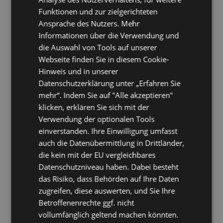
3.4
10.2019
Ready for Exchange 2016 CU-14 (KB4514140)
Funktionen und zur zielgerichteten
3.4
10.2019
Ready for Exchange 2013 CU-23 (KB4489622)
Ansprache des Nutzers. Mehr
3.4
10.2019
Ready for Exchange 2010 SP3 RU-29
Informationen über die Verwendung und
(KB4509410)
die Auswahl von Tools auf unserer
Webseite finden Sie in diesem Cookie-
3.3
03.2019
Error-report-mail: Anzeige ob MAPI oder EWS
Hinweis und in unserer
3.3
05.2019
Prüfung auf neue Version deaktivierbar via Registry
Datenschutzerklärung unter „Erfahren Sie
(HKEY_CURRENT_USER\Software\OLXTools
CheckforUpdates 0/1)
mehr“. Indem Sie auf "Alle akzeptieren"
3.3
03.2019
Prüfung ob neue Version verfügbar (mit Anzeige der
klicken, erklären Sie sich mit der
Versionshistorie und direkter Downloadmöglichkeit)
Verwendung der optionalen Tools
3.3
03.2019
Ready for CVE-2018-8581 | Exchange Elevation of
einverstanden. Ihre Einwilligung umfasst
Privilege Vulnerability (DisableLoopbackCheck)
[NUR wenn direkt auf Exchange]
auch die Datenübermittlung in Drittländer,
3.3
03.2019
Ready for Exchange 2019 CU-1 (KB4471391)
die kein mit der EU vergleichbares
3.3
04.2019
Ready for Exchange 2019 CU-1 SecurityUpdate
Datenschutzniveau haben. Dabei besteht
(KB4487563)
das Risiko, dass Behörden auf Ihre Daten
3.3
03.2019
Ready for Exchange 2019 SecurityUpdate
(KB4471389)
zugreifen, diese auswerten, und Sie Ihre
3.3
03.2019
Ready for Exchange 2016 CU-11 (KB4134118)
Betroffenenrechte ggf. nicht
3.3
03.2019
Ready for Exchange 2016 CU-11 SecurityUpdate
vollumfänglich geltend machen könnten.
(KB4471389)