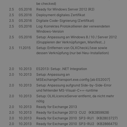
Monat
Name ist mit
MUID
LLC
1 Jahr
Dieses Cookie wird
Microsoft
be checked)
Google Universal
.gangl.de
von Microsoft
Corporation
_ttp
.gangl.de
1 Jahr
Analytics
2.5
05.2016
Ready for Windows Server 2012 (R2)
häufig als
.bing.com
verknüpft. Dies ist
eindeutige
2.5
05.2016
Deployment digitales Zertifikat
_clsk
1 Tag
Microsoft
eine wichtige
Benutzerkennung
.gangl.de
2.5
05.2016
Digitale Code-Signierung (Zertifikat)
Aktualisierung des
verwendet. Es kan
am häufigsten
durch eingebettete
2.5
05.2016
Log: Korrektes Protokollieren der verwendeten
_clck
.gangl.de
1 Jahr
verwendeten
Microsoft-Skripte
Windows-Version
Analysedienstes
festgelegt werden.
von Google.
2.5
05.2016
Setup: Anpassung an Windows 8 / 10 / Server 2012
Es wird allgemein
Dieses Cookie
angenommen, das
(Gruppieren der Verknüpfungen, Manifest...)
wird verwendet,
die
2.5
11.2015
Setup: Entfernen von OLXCheckLf.exe sowie
um eindeutige
Synchronisierung
Benutzer zu
dessen Verknüpfung (nur bei Neu-Installation)
über viele
unterscheiden,
verschiedene
indem eine
Microsoft-
zufällig generierte
Domänen hinweg
Nummer als
2.0
10.2013
ES2013: Setup: .NET Integration
möglich ist, um die
Client-ID
Benutzerverfolgun
2.0
10.2013
Setup: Anpassung an
zugewiesen wird.
zu ermöglichen.
MSExchangeTransport.exe.config
[ab ES2007]
Es ist in jeder
Seitenanforderung
MR
7 Tage
Dies ist ein
2.0
10.2013
Setup: Anpassung aufgrund Side-by-Side-Error
Microsoft
auf einer Site
Microsoft MSN-
Corporation
und fehlender MS-Visual-C++-runtime
enthalten und
Cookie eines
.c.clarity.ms
2.0
10.2013
Setup: OLXLicenceServer entfernt, da nicht mehr
wird zur
Drittanbieters, mit
Berechnung von
dem wir die
nötig
Besucher-,
Nutzung der
2.0
10.2013
Ready for Exchange 2013
Sitzungs- und
Website für interne
Kampagnendaten
2.0
10.2013
Ready for Exchange 2013 CU2 (KB2859928)
Analysen messen.
für die Site-
2.0
10.2013
Ready for Exchange 2010 SP3-RU1 (KB2803727)
Analyseberichte
_gcl_au
3 Monate
Dieses Cookie wird
Google LLC
2.0
10.2013
Ready for Exchange 2010 SP3-RU2 (KB2866475)
verwendet.
von Doubleclick
.gangl.de