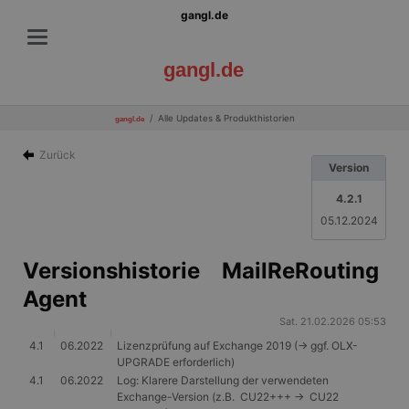
gangl.de
gangl.de
Alle Updates & Produkthistorien
gangl.de
Zurück
Version
4.2.1
05.12.2024
Versionshistorie MailReRouting
Agent
Sat. 21.02.2026 05:53
4.1
06.2022
Lizenzprüfung auf Exchange 2019 (-> ggf. OLX-
UPGRADE erforderlich)
4.1
06.2022
Log: Klarere Darstellung der verwendeten
Exchange-Version (z.B. CU22+++ -> CU22