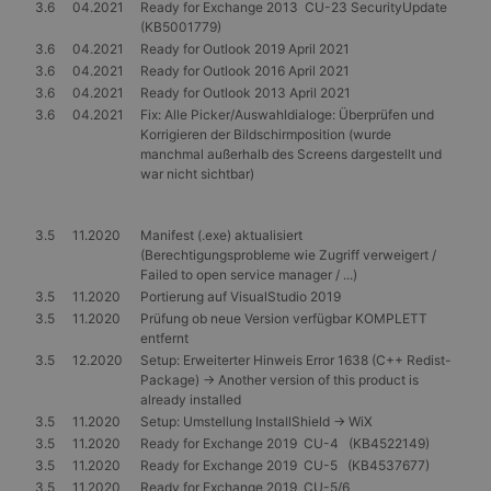
3.6
04.2021
Ready for Exchange 2013 CU-23 SecurityUpdate
(KB5001779)
3.6
04.2021
Ready for Outlook 2019 April 2021
3.6
04.2021
Ready for Outlook 2016 April 2021
3.6
04.2021
Ready for Outlook 2013 April 2021
3.6
04.2021
Fix: Alle Picker/Auswahldialoge: Überprüfen und
Korrigieren der Bildschirmposition (wurde
manchmal außerhalb des Screens dargestellt und
war nicht sichtbar)
3.5
11.2020
Manifest (.exe) aktualisiert
(Berechtigungsprobleme wie Zugriff verweigert /
Failed to open service manager / ...)
3.5
11.2020
Portierung auf VisualStudio 2019
3.5
11.2020
Prüfung ob neue Version verfügbar KOMPLETT
entfernt
3.5
12.2020
Setup: Erweiterter Hinweis Error 1638 (C++ Redist-
Package) -> Another version of this product is
already installed
3.5
11.2020
Setup: Umstellung InstallShield -> WiX
3.5
11.2020
Ready for Exchange 2019 CU-4 (KB4522149)
3.5
11.2020
Ready for Exchange 2019 CU-5 (KB4537677)
3.5
11.2020
Ready for Exchange 2019 CU-5/6