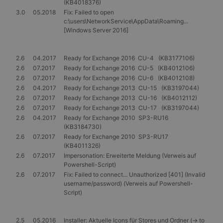
(KB4018376)
verwendet
3.0
05.2018
Fix: Failed to open
die Site sp
gutes Beis
c:\users\NetworkService\AppData\Roaming...
die Beibe
[Windows Server 2016]
Anmeldest
Benutzer 
Seiten.
2.6
04.2017
Ready for Exchange 2016 CU-4 (KB3177106)
CookieScriptConsent
1 Monat
Dieses Co
CookieScript
2.6
07.2017
Ready for Exchange 2016 CU-5 (KB4012106)
Cookie-Sc
www.gangl.de
verwendet
2.6
07.2017
Ready for Exchange 2016 CU-6 (KB4012108)
Einwillig
2.6
04.2017
Ready for Exchange 2013 CU-15 (KB3197044)
für Besuc
speichern
2.6
07.2017
Ready for Exchange 2013 CU-16 (KB4012112)
Banner vo
2.6
07.2017
Ready for Exchange 2013 CU-17 (KB3197044)
Script.co
2.6
04.2017
Ready for Exchange 2010 SP3-RU16
ordnungs
funktioni
(KB3184730)
2.6
07.2017
Ready for Exchange 2010 SP3-RU17
(KB4011326)
2.6
07.2017
Impersonation: Erweiterte Meldung (Verweis auf
Powershell-Script)
Anbieter
/
2.6
07.2017
Fix: Failed to connect... Unauthorized [401] (Invalid
Name
Ablaufdatum
Beschreibung
Domäne
username/password) (Verweis auf Powershell-
Anbieter
Script)
_tt_enable_cookie
.gangl.de
1 Jahr
Name
/
Ablaufdatum
Beschreibung
Anbieter
Domäne
/
Name
Ablaufdatum
Beschreibung
_ttp
.tiktok.com
1 Jahr
Domäne
_ga
1 Jahr 1
Dieser Cookie-
Google
2.5
05.2016
Installer: Aktuelle Icons für Stores und Ordner (-> to
_rdt_uuid
.gangl.de
3 Monate