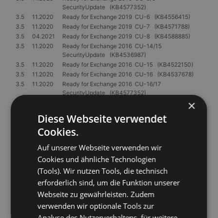
SecurityUpdate (KB4577352)
3.5
11.2020
Ready for Exchange 2019 CU-6 (KB4556415)
3.5
11.2020
Ready for Exchange 2019 CU-7 (KB4571788)
3.5
04.2021
Ready for Exchange 2019 CU-8 (KB4588885)
3.5
11.2020
Ready for Exchange 2016 CU-14/15
SecurityUpdate (KB4536987)
3.5
11.2020
Ready for Exchange 2016 CU-15 (KB4522150)
3.5
11.2020
Ready for Exchange 2016 CU-16 (KB4537678)
3.5
11.2020
Ready for Exchange 2016 CU-16/17
SecurityUpdate (KB4577352)
×
3.5
11.2020
Ready for Exchange 2016 CU-17 (KB4556414)
3.5
11.2020
Ready for Exchange 2016 CU-18 (KB4571788)
Diese Webseite verwendet
3.5
04.2021
Ready for Exchange 2016 CU-19 (KB4588884)
Cookies.
3.5
11.2020
Ready for Exchange 2013 CU-23 SecurityUpdate
(KB4536988)
Auf unserer Webseite verwenden wir
3.5
11.2020
Ready for Windows SecurityUpdate (KB4520412)
Cookies und ähnliche Technologien
LDAP signing (ADV190023)
(Tools). Wir nutzen Tools, die technisch
erforderlich sind, um die Funktion unserer
3.4
10.2019
Abkündigung von Exchange 2003
Webseite zu gewährleisten. Zudem
3.4
10.2019
Ready for Exchange 2019 CU-2 (KB4488401)
verwenden wir optionale Tools zur
3.4
10.2019
Ready for Exchange 2019 CU-3 (KB4514141)
3.4
10.2019
Ready for Exchange 2016 CU-13 (KB4488406)
Analyse des Nutzerverhaltens, für weitere