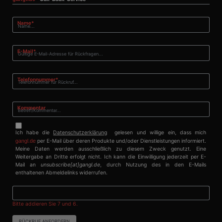
von Microsoft
Corporation
_ga_X4PP3HXR4X
.gangl.de
1 Jahr 1
Dieses Cookie
häufig als
.clarity.ms
Monat
wird von Google
eindeutige
Pflichtfeld
Name
*
Analytics
Benutzerkennung
verwendet, um
verwendet. Es kan
den Sitzungsstatus
durch eingebettete
beizubehalten.
Microsoft-Skripte
Pflichtfeld
E-Mail
*
festgelegt werden.
Es wird allgemein
angenommen, das
die
Pflichtfeld
Telefonnummer
*
Synchronisierung
über viele
verschiedene
Microsoft-
Kommentar
Domänen hinweg
möglich ist, um die
Benutzerverfolgun
zu ermöglichen.
Ich habe die
Datenschutzerklärung
gelesen und willige ein, dass mich
gangl.de
per E-Mail über deren Produkte und/oder Dienstleistungen informiert.
CLID
www.clarity.ms
1 Jahr
Dieses Cookie wird
Meine Daten werden ausschließlich zu diesem Zweck genutzt. Eine
normalerweise von
Weitergabe an Dritte erfolgt nicht. Ich kann die Einwilligung jederzeit per E-
Dstillery gesetzt,
Mail an
unsubscribe[at]gangl.de
, durch Nutzung des in den E-Mails
um das Teilen von
Medieninhalten für
enthaltenen Abmeldelinks widerrufen.
soziale Medien zu
ermöglichen. Es
kann auch
Informationen übe
Bitte addieren Sie 7 und 6.
Website-Besucher
sammeln, wenn
diese soziale
RÜCKRUF ANFORDERN