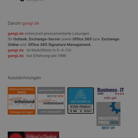
sowie über
Werbung, die der
Endbenutzer
möglicherweise vor
dem Besuch dieser
Website gesehen
Darum
gangl.de
hat.
gangl.de
entwickelt praxisorientierte Lösungen
für
Outlook
,
Exchange-Server
sowie
Office 365
bzw.
Exchange
Online
und
Office 365 Signature Management
.
gangl.de
ist Marktführer in D-A-CH
gangl.de
hat Erfahrung seit 1999
Auszeichnungen