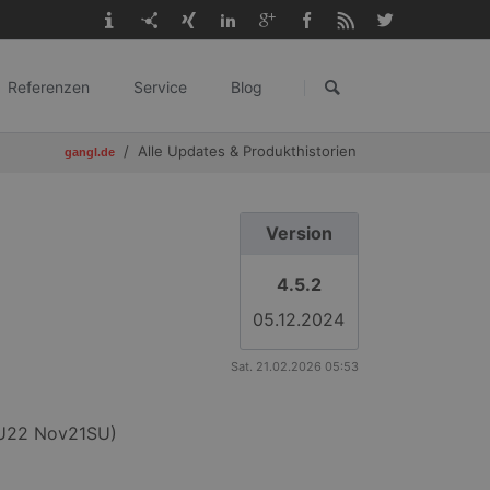
Navigation
überspringen
Referenzen
Service
Blog
gangl.de
Alle Updates & Produkthistorien
gangl.de
Version
4.5.2
05.12.2024
Sat. 21.02.2026 05:53
CU22 Nov21SU)