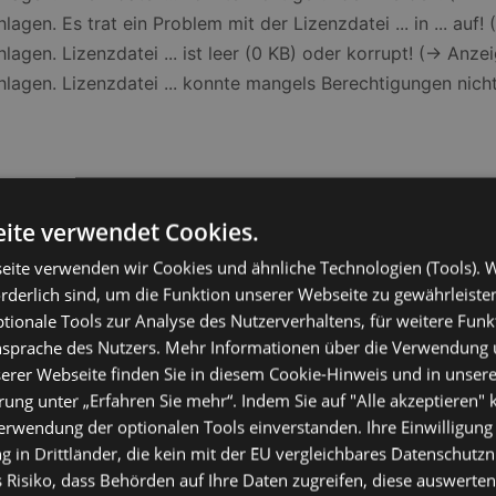
hlagen. Es trat ein Problem mit der Lizenzdatei ... in ... auf
hlagen. Lizenzdatei ... ist leer (0 KB) oder korrupt! (-> Anz
chlagen. Lizenzdatei ... konnte mangels Berechtigungen nich
g (neues Zertifikat bis 2024)
19 SecurityUpdate (CVE-2021-34473/34523/31207)
ite verwendet Cookies.
16 SecurityUpdate (CVE-2021-34473/34523/31207)
eite verwenden wir Cookies und ähnliche Technologien (Tools). W
13 SecurityUpdate (CVE-2021-34473/34523/31207)
orderlich sind, um die Funktion unserer Webseite zu gewährleist
9 August 2021
ionale Tools zur Analyse des Nutzerverhaltens, für weitere Fun
6 August 2021
Ansprache des Nutzers. Mehr Informationen über die Verwendung
3 August 2021
erer Webseite finden Sie in diesem Cookie-Hinweis und in unsere
ung unter „Erfahren Sie mehr“. Indem Sie auf "Alle akzeptieren" k
Verwendung der optionalen Tools einverstanden. Ihre Einwilligung
 in Drittländer, die kein mit der EU vergleichbares Datenschutz
sponse Headers on SendRequest error wenn status code >5
 Risiko, dass Behörden auf Ihre Daten zugreifen, diese auswerten,
019 CU-10 (KB5003612)