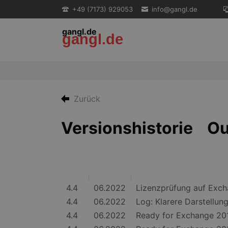
+49 (7173) 929053
info@gangl.de
gangl.de
gangl.de
EN
Zurück
Versionshistorie O
4.4
06.2022
Lizenzprüfung auf Exch
4.4
06.2022
Log: Klarere Darstell
4.4
06.2022
Ready for Exchange 2