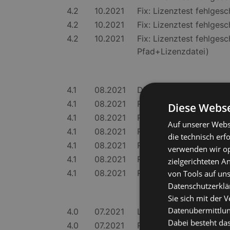
4.2
10.2021
Fix: Lizenztest fehlgesc
4.2
10.2021
Fix: Lizenztest fehlgesc
4.2
10.2021
Fix: Lizenztest fehlges
Pfad+Lizenzdatei)
4.1
08.2021
Digitale Code-Signierun
4.1
08.2021
Ready for Exchange 20
Diese Webse
4.1
08.2021
Ready for Exchange 20
Auf unserer Webs
4.1
08.2021
Ready for Exchange 20
die technisch erf
4.1
08.2021
Ready for Outlook 201
verwenden wir opt
4.1
08.2021
Ready for Outlook 201
zielgerichteten 
4.1
08.2021
Ready for Outlook 201
von Tools auf uns
Datenschutzerklär
Sie sich mit der 
Datenübermittlung
4.0
07.2021
Log: Protokollieren Re
Dabei besteht das
4.0
07.2021
Ready for Exchange 2