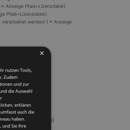
! (-> Anzeige Pfad+Lizenzdatei)
eige Pfad+Lizenzdatei)
t verarbeitet werden! (-> Anzeige
×
ir nutzen Tools,
en. Zudem
ktionen und zur
 und die Auswahl
r
licken, erklären
 umfasst auch die
niveau haben.
00 [nur bei EWS-Tracing]
 und Sie Ihre