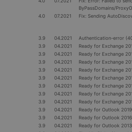
4.0
07.2021
Fix: Error: Failed to s
PHPSESSID
ByPassDomains/ProxyO
4.0
07.2021
Fix: Sending AutoDisco
CookieScriptConse
3.9
04.2021
Authentication-error (
3.9
04.2021
Ready for Exchange 2
3.9
04.2021
Ready for Exchange 
3.9
04.2021
Ready for Exchange 2
3.9
04.2021
Ready for Exchange 20
Name
Name
Anbie
3.9
04.2021
Ready for Exchange 
Name
_tt_enable_cookie
Domä
3.9
04.2021
Ready for Exchange 2
_ttp
_ga
MUID
Micro
3.9
04.2021
Ready for Exchange 2
Corpo
_rdt_uuid
.bing
3.9
04.2021
Ready for Exchange 2
_ttp
3.9
04.2021
Ready for Outlook 2019
_clsk
MR
Micro
3.9
04.2021
Ready for Outlook 2016
Corpo
_gid
.c.cla
3.9
04.2021
Ready for Outlook 2013
_clck
_gcl_au
Googl