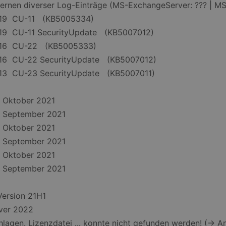
fernen diverser Log-Einträge (MS-ExchangeServer: ??? | M
019 CU-11 (KB5005334)
019 CU-11 SecurityUpdate (KB5007012)
2016 CU-22 (KB5005333)
016 CU-22 SecurityUpdate (KB5007012)
013 CU-23 SecurityUpdate (KB5007011)
1
9 Oktober 2021
9 September 2021
6 Oktober 2021
6 September 2021
3 Oktober 2021
3 September 2021
Version 21H1
ver 2022
chlagen. Lizenzdatei ... konnte nicht gefunden werden! (-> 