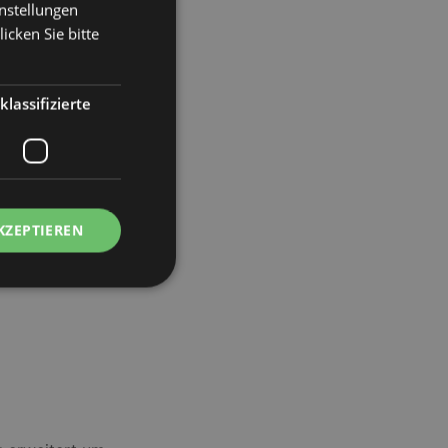
instellungen
icken Sie bitte
klassifizierte
KZEPTIEREN
meldung und die
wendet werden.