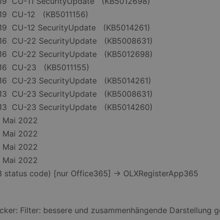
019 CU-11 SecurityUpdate (KB5012698)
019 CU-12 (KB5011156)
019 CU-12 SecurityUpdate (KB5014261)
016 CU-22 SecurityUpdate (KB5008631)
016 CU-22 SecurityUpdate (KB5012698)
016 CU-23 (KB5011155)
016 CU-23 SecurityUpdate (KB5014261)
013 CU-23 SecurityUpdate (KB5008631)
013 CU-23 SecurityUpdate (KB5014260)
1 Mai 2022
9 Mai 2022
6 Mai 2022
3 Mai 2022
3 status code) [nur Office365] -> OLXRegisterApp365
ker: Filter: bessere und zusammenhängende Darstellung gefi