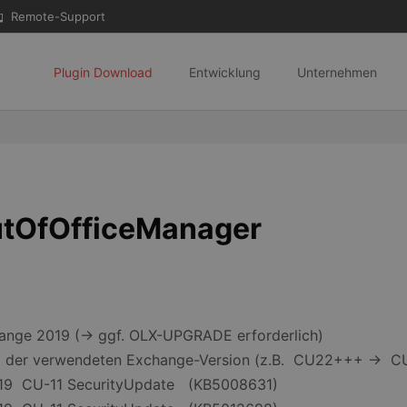
Remote-Support
Plugin Download
Entwicklung
Unternehmen
utOfOfficeManager
ange 2019 (-> ggf. OLX-UPGRADE erforderlich)
ung der verwendeten Exchange-Version (z.B. CU22+++ -> 
019 CU-11 SecurityUpdate (KB5008631)