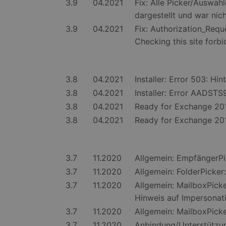
3.9
04.2021
Fix: Alle Picker/Auswah
.gang
_gat
dargestellt und war nich
MR
Micro
3.9
04.2021
Fix: Authorization_Requ
Corpo
Checking this site forb
.c.bi
_ga_X4PP3HXR4X
SM
.c.cla
3.8
04.2021
Installer: Error 503: Hi
MUID
Micro
Corpo
3.8
04.2021
Installer: Error AADST
.clari
3.8
04.2021
Ready for Exchange 
3.8
04.2021
Ready for Exchange 2
CLID
www.c
3.7
11.2020
Allgemein: EmpfängerPi
SRM_B
Micro
Corpo
3.7
11.2020
Allgemein: FolderPicke
.c.bi
3.7
11.2020
Allgemein: MailboxPicke
_fbp
Meta
Platf
Hinweis auf Impersonat
.gang
3.7
11.2020
Allgemein: MailboxPick
ANONCHK
Micro
3.7
11.2020
Anbindung/Unterstützu
Corpo