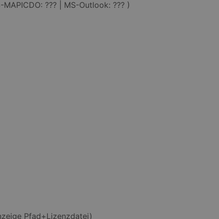
S-MAPICDO: ??? | MS-Outlook: ??? )
Anzeige Pfad+Lizenzdatei)