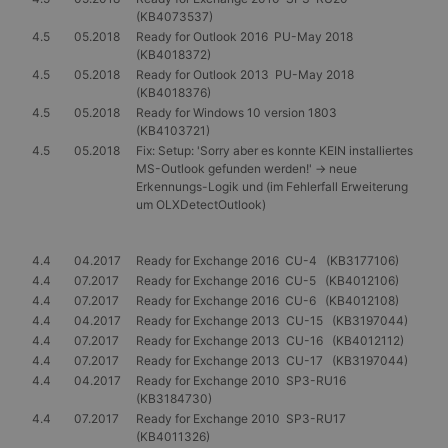
Benutzer 
(KB4073537)
Seiten.
4.5
05.2018
Ready for Outlook 2016 PU-May 2018
CookieScriptConsent
1 Monat
Dieses Co
CookieScript
(KB4018372)
Cookie-Sc
www.gangl.de
4.5
05.2018
Ready for Outlook 2013 PU-May 2018
verwendet
Einwillig
(KB4018376)
für Besuc
4.5
05.2018
Ready for Windows 10 version 1803
speichern
(KB4103721)
Banner vo
Script.co
4.5
05.2018
Fix: Setup: 'Sorry aber es konnte KEIN installiertes
ordnungs
MS-Outlook gefunden werden!' -> neue
funktioni
Erkennungs-Logik und (im Fehlerfall Erweiterung
um OLXDetectOutlook)
4.4
04.2017
Ready for Exchange 2016 CU-4 (KB3177106)
Anbieter
/
Name
Ablaufdatum
Beschreibung
4.4
07.2017
Ready for Exchange 2016 CU-5 (KB4012106)
Domäne
Anbieter
4.4
07.2017
Ready for Exchange 2016 CU-6 (KB4012108)
_tt_enable_cookie
.gangl.de
1 Jahr
Name
/
Ablaufdatum
Beschreibung
4.4
04.2017
Ready for Exchange 2013 CU-15 (KB3197044)
Anbieter
Domäne
/
Name
Ablaufdatum
Beschreibung
_ttp
.tiktok.com
1 Jahr
4.4
07.2017
Ready for Exchange 2013 CU-16 (KB4012112)
Domäne
_ga
1 Jahr 1
Dieser Cookie-
Google
4.4
07.2017
Ready for Exchange 2013 CU-17 (KB3197044)
_rdt_uuid
.gangl.de
3 Monate
Monat
Name ist mit
MUID
LLC
1 Jahr
Dieses Cookie wird
Microsoft
4.4
04.2017
Ready for Exchange 2010 SP3-RU16
Google Universal
.gangl.de
von Microsoft
Corporation
_ttp
.gangl.de
1 Jahr
(KB3184730)
Analytics
häufig als
.bing.com
verknüpft. Dies ist
eindeutige
4.4
07.2017
Ready for Exchange 2010 SP3-RU17
_clsk
1 Tag
Microsoft
eine wichtige
Benutzerkennung
(KB4011326)
.gangl.de
Aktualisierung des
verwendet. Es kan