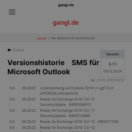
gangl.de
gangl.de
Alle Updates & Produkthistorien
gangl.de
Zurück
Version
Versionshistorie SMS für
5.7.1
Microsoft Outlook
05.12.2024
Sat. 21.02.2026 05:53
5.6
06.2022
Lizenzprüfung auf Outlook 2019 (-> ggf. OLX-
UPGRADE erforderlich)
5.6
06.2022
Ready for Exchange 2019 CU-11
SecurityUpdate (KB5008631)
5.6
06.2022
Ready for Exchange 2019 CU-11
SecurityUpdate (KB5012698)
5.6
06.2022
Ready for Exchange 2019 CU-12 (KB5011156)
5.6
06.2022
Ready for Exchange 2019 CU-12