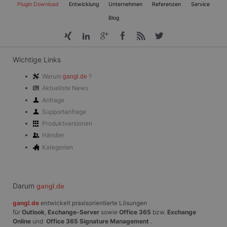
Navigation
hat.
Plugin Download
Entwicklung
Unternehmen
Referenzen
Service
überspringen
Blog
Wichtige Links
Warum
?
gangl.de
Aktuellste News
Anfrage
Supportanfrage
Produktversionen
Händler
Kategorien
Darum
gangl.de
gangl.de
entwickelt praxisorientierte Lösungen
für
Outlook
,
Exchange-Server
sowie
Office 365
bzw.
Exchange
Online
und
Office 365 Signature Management
.