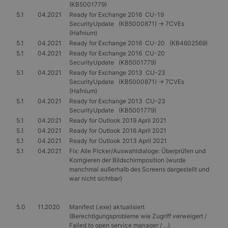
(KB5001779)
5.1
04.2021
Ready for Exchange 2016 CU-19
SecurityUpdate (KB5000871) -> 7CVEs
(Hafnium)
5.1
04.2021
Ready for Exchange 2016 CU-20 (KB4602569)
5.1
04.2021
Ready for Exchange 2016 CU-20
SecurityUpdate (KB5001779)
5.1
04.2021
Ready for Exchange 2013 CU-23
SecurityUpdate (KB5000871) -> 7CVEs
(Hafnium)
5.1
04.2021
Ready for Exchange 2013 CU-23
SecurityUpdate (KB5001779)
5.1
04.2021
Ready for Outlook 2019 April 2021
5.1
04.2021
Ready for Outlook 2016 April 2021
5.1
04.2021
Ready for Outlook 2013 April 2021
5.1
04.2021
Fix: Alle Picker/Auswahldialoge: Überprüfen und
Korrigieren der Bildschirmposition (wurde
manchmal außerhalb des Screens dargestellt und
war nicht sichtbar)
5.0
11.2020
Manifest (.exe) aktualisiert
(Berechtigungsprobleme wie Zugriff verweigert /
Failed to open service manager / ...)