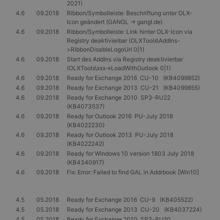
2021)
Unbedingt erforderlich
Performance
4.6
09.2018
Ribbon/Symbolleiste: Beschriftung unter OLX-
Targeting
Unklassifizierte
Icon geändert (GANGL -> gangl.de)
4.6
09.2018
Ribbon/Symbolleiste: Link hinter OLX-Icon via
Unbedingt erforderliche Cookies ermöglichen
Registry deaktivierbar (OLXTools\AddIns-
wesentliche Kernfunktionen der Website wie die
>RibbonDisableLogoUrl 0|1)
Benutzeranmeldung und die Kontoverwaltung.
4.6
09.2018
Start des AddIns via Registry deaktivierbar
Ohne die unbedingt erforderlichen Cookies kann die
(OLXTools\xxx->LoadWithOutlook 0|1)
Website nicht ordnungsgemäß verwendet werden.
4.6
09.2018
Ready for Exchange 2016 CU-10 (KB4099852)
Anbieter
/
Name
Ablaufdatum
Beschrei
4.6
09.2018
Ready for Exchange 2013 CU-21 (KB4099855)
Domäne
4.6
09.2018
Ready for Exchange 2010 SP3-RU22
PHPSESSID
Session
Cookie, d
PHP.net
(KB4073537)
Anwendun
www.gangl.de
4.6
09.2018
Ready for Outlook 2016 PU-July 2018
wird, die 
(KB4022230)
Sprache ba
eine allg
4.6
09.2018
Ready for Outlook 2013 PU-July 2018
die zum V
(KB4022242)
Benutzers
4.6
09.2018
Ready for Windows 10 version 1803 July 2018
verwendet
Normalerw
(KB4340917)
sich um ei
4.6
09.2018
Fix: Error: Failed to find GAL in Addrbook [Win10]
generierte
und Weise
verwendet
die Site sp
4.5
05.2018
Ready for Exchange 2016 CU-9 (KB405522)
gutes Beis
die Beibe
4.5
05.2018
Ready for Exchange 2013 CU-20 (KB4037224)
Anmeldest
4.5
05.2018
Ready for Exchange 2010 SP3-RU20