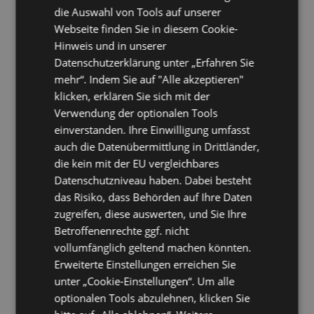
der Versionshistorie und direkter
die Auswahl von Tools auf unserer
Downloadmöglichkeit)
Webseite finden Sie in diesem Cookie-
4.8
03.2019
Ready for Exchange 2019 CU-1 (KB4471391)
Hinweis und in unserer
4.8
04.2019
Ready for Exchange 2019 CU-1 SecurityUpdate
(KB4487563)
Datenschutzerklärung unter „Erfahren Sie
4.8
03.2019
Ready for Exchange 2019 SecurityUpdate
mehr“. Indem Sie auf "Alle akzeptieren"
(KB4471389)
klicken, erklären Sie sich mit der
4.8
03.2019
Ready for Exchange 2016 CU-11 (KB4134118)
Verwendung der optionalen Tools
4.8
03.2019
Ready for Exchange 2016 CU-11
SecurityUpdate (KB4471389)
einverstanden. Ihre Einwilligung umfasst
4.8
03.2019
Ready for Exchange 2016 CU-12 (KB4471392)
auch die Datenübermittlung in Drittländer,
4.8
04.2019
Ready for Exchange 2016 CU-12
die kein mit der EU vergleichbares
SecurityUpdate (KB4487563)
Datenschutzniveau haben. Dabei besteht
4.8
03.2019
Ready for Exchange 2013 CU-21
SecurityUpdate (KB4471389)
das Risiko, dass Behörden auf Ihre Daten
4.8
03.2019
Ready for Exchange 2013 CU-22 (KB4345836)
zugreifen, diese auswerten, und Sie Ihre
4.8
04.2019
Ready for Exchange 2013 CU-22
Betroffenenrechte ggf. nicht
SecurityUpdate (KB4487563)
vollumfänglich geltend machen könnten.
4.8
04.2019
Ready for Exchange 2010 SP3 RU-27
(KB4491413)
Erweiterte Einstellungen erreichen Sie
4.8
03.2019
Ready for Exchange 2010 SP3-RU26
unter „Cookie-Einstellungen“. Um alle
(KB4487052)
optionalen Tools abzulehnen, klicken Sie
4.8
03.2019
Ready for Outlook 2019 March 2019