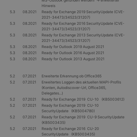
MS-Outlook gefunden werden!' -> erweiterter
Hinweis
5.3
08.2021
Ready for Exchange 2019 SecurityUpdate (CVE-
2021-34473/34523/31207)
5.3
08.2021
Ready for Exchange 2016 SecurityUpdate (CVE-
2021-34473/34523/31207)
5.3
08.2021
Ready for Exchange 2013 SecurityUpdate (CVE-
2021-34473/34523/31207)
5.3
08.2021
Ready for Outlook 2019 August 2021
5.3
08.2021
Ready for Outlook 2016 August 2021
5.3
08.2021
Ready for Outlook 2013 August 2021
5.2
07.2021
Erweiterte Erkennung ob Office365
5.2
07.2021
Erweitertes Loggen des aktuellen MAPI-Profils
(Konten, Autodiscover-Url, Office365,
Delegates...)
5.2
07.2021
Ready for Exchange 2019 CU-10 (KB5003612)
5.2
07.2021
Ready for Exchange 2019 CU-10
SecurityUpdate (KB5004780)
5.2
07.2021
Ready for Exchange 2019 CU-9 SecurityUpdate
(KB5003435)
5.2
07.2021
Ready for Exchange 2016 CU-20
SecurityUpdate (KB5003435)