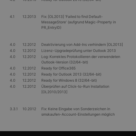
eindeutigen Wert
Werbung, die der
für jede besuchte
Endbenutzer
Seite und wird
möglicherweise vor
zum Zählen und
4.1
12.2013
Fix: [OL2013] 'Failed to find Default-
dem Besuch dieser
Verfolgen von
Website gesehen
MessageStore' (aufgrund Magic-Property in
Seitenaufrufen
hat.
PR_EntryID)
verwendet.
MR
7 Tage
Dies ist ein
Microsoft
_gat
56 Sekunden
Dieser Cookie-
Google
Microsoft MSN-
Corporation
Name ist mit
LLC
Cookie eines
.c.bing.com
4.0
12.2012
Deaktivierung von Add-Ins verhindern [OL2013]
Google Universal
.gangl.de
Drittanbieters, mit
Analytics
4.0
12.2012
Lizenz-Upgradeprüfung unter Outlook 2013
dem wir die
verknüpft. Gemäß
Nutzung der
4.0
12.2012
Log: Korrektes Protokollieren der verwendeten
der
Website für interne
Outlook-Version (32/64-bit)
Dokumentation
Analysen messen.
wird er zur
4.0
12.2012
Ready for Office365
Drosselung der
SM
.c.clarity.ms
Session
Dies ist ein
4.0
12.2012
Ready for Outlook 2013 (32/64-bit)
Anforderungsrate
Microsoft MSN-
verwendet,
4.0
12.2012
Ready for Windows 8 (32/64-bit)
Cookie eines
wodurch die
Drittanbieters, mit
4.0
12.2012
Überprüfen auf Click-to-Run Installation
Datenerfassung
dem wir die
[OL2010/2013]
auf Websites mit
Nutzung der
hohem
Website für interne
Datenaufkommen
Analysen messen.
eingeschränkt
3.3.1
10.2012
Fix: Keine Eingabe von Sonderzeichen in
wird.
MUID
1 Jahr
Dieses Cookie wird
Microsoft
smskaufen-Account-Einstellungen möglich
von Microsoft
Corporation
_ga_X4PP3HXR4X
.gangl.de
1 Jahr 1
Dieses Cookie
häufig als
.clarity.ms
Monat
wird von Google
eindeutige
Analytics
Benutzerkennung
verwendet, um
verwendet. Es kan
den Sitzungsstatus