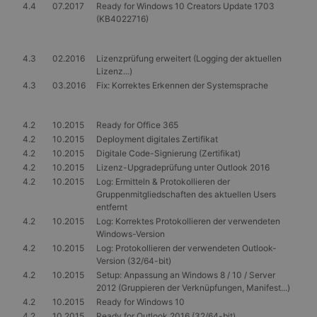
4.4
07.2017
Ready for Windows 10 Creators Update 1703
am häufigsten
durch eingebettete
_clck
.gangl.de
1 Jahr
verwendeten
Microsoft-Skripte
(KB4022716)
Analysedienstes
festgelegt werden.
von Google.
Es wird allgemein
Dieses Cookie
angenommen, das
wird verwendet,
die
4.3
02.2016
Lizenzprüfung erweitert (Logging der aktuellen
um eindeutige
Synchronisierung
Lizenz...)
Benutzer zu
über viele
4.3
03.2016
Fix: Korrektes Erkennen der Systemsprache
unterscheiden,
verschiedene
indem eine
Microsoft-
zufällig generierte
Domänen hinweg
Nummer als
möglich ist, um die
4.2
10.2015
Ready for Office 365
Client-ID
Benutzerverfolgun
zugewiesen wird.
zu ermöglichen.
4.2
10.2015
Deployment digitales Zertifikat
Es ist in jeder
4.2
10.2015
Digitale Code-Signierung (Zertifikat)
Seitenanforderung
MR
7 Tage
Dies ist ein
Microsoft
auf einer Site
Microsoft MSN-
4.2
10.2015
Lizenz-Upgradeprüfung unter Outlook 2016
Corporation
enthalten und
Cookie eines
.c.clarity.ms
4.2
10.2015
Log: Ermitteln & Protokollieren der
wird zur
Drittanbieters, mit
Gruppenmitgliedschaften des aktuellen Users
Berechnung von
dem wir die
Besucher-,
Nutzung der
entfernt
Sitzungs- und
Website für interne
4.2
10.2015
Log: Korrektes Protokollieren der verwendeten
Kampagnendaten
Analysen messen.
Windows-Version
für die Site-
Analyseberichte
_gcl_au
3 Monate
Dieses Cookie wird
Google LLC
4.2
10.2015
Log: Protokollieren der verwendeten Outlook-
verwendet.
von Doubleclick
.gangl.de
Version (32/64-bit)
gesetzt und enthält
_gid
1 Tag
Dieses Cookie
4.2
10.2015
Setup: Anpassung an Windows 8 / 10 / Server
Google
Informationen
wird von Google
LLC
darüber, wie der
2012 (Gruppieren der Verknüpfungen, Manifest...)
Analytics gesetzt.
.gangl.de
Endbenutzer die
4.2
10.2015
Ready for Windows 10
Es speichert und
Website nutzt,
aktualisiert einen
4.2
10.2015
Ready for Outlook 2016 (32/64-bit)
sowie über