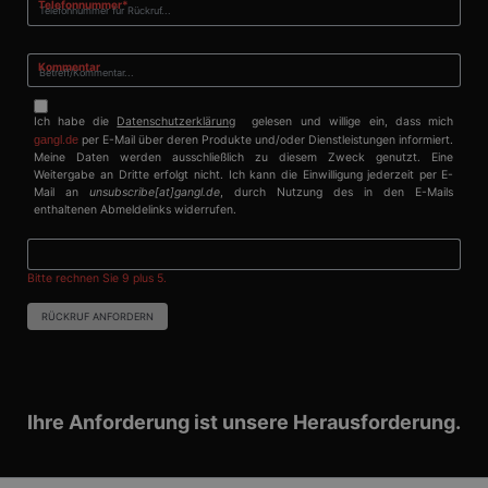
Pflichtfeld
Telefonnummer
*
SRM_B
1 Jahr
Dies ist ein
Microsoft
Microsoft MSN-
Corporation
Cookie eines
.c.bing.com
Erstanbieters, das
Kommentar
das
ordnungsgemäße
Funktionieren
Ich habe die
Datenschutzerklärung
gelesen und willige ein, dass mich
dieser Website
gangl.de
per E-Mail über deren Produkte und/oder Dienstleistungen informiert.
sicherstellt.
Meine Daten werden ausschließlich zu diesem Zweck genutzt. Eine
_fbp
3 Monate
Wird von Facebook
Meta
Weitergabe an Dritte erfolgt nicht. Ich kann die Einwilligung jederzeit per E-
verwendet, um
Platform Inc.
Mail an
unsubscribe[at]gangl.de
, durch Nutzung des in den E-Mails
eine Reihe von
.gangl.de
enthaltenen Abmeldelinks widerrufen.
Werbeprodukten
zu liefern, z. B.
Echtzeit-Gebote
von Werbekunden
Bitte rechnen Sie 9 plus 5.
Dritter
ANONCHK
10 Minuten
Dieses Cookie
Microsoft
RÜCKRUF ANFORDERN
enthält
Corporation
Informationen
.c.clarity.ms
darüber, wie der
Endbenutzer die
Website nutzt,
sowie über
Ihre Anforderung ist unsere Herausforderung.
Werbung, die der
Endbenutzer
möglicherweise vor
dem Besuch dieser
Website gesehen