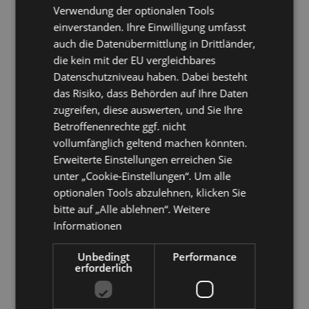
Verwendung der optionalen Tools
ContextEnrichment
einverstanden. Ihre Einwilligung umfasst
Anreichern beliebiger Elemente um spezifische
auch die Datenübermittlung in Drittländer,
Informationen für Outlook / Exchange / 365
die kein mit der EU vergleichbares
Zusatzinfos aus beliebigen externen Systemen stets im Blick
Datenschutzniveau haben. Dabei besteht
(z.B. Artikelinfo, Lagerbestand...)
das Risiko, dass Behörden auf Ihre Daten
zugreifen, diese auswerten, und Sie Ihre
Betroffenenrechte ggf. nicht
vollumfänglich geltend machen könnten.
396
Anwender
Erweiterte Einstellungen erreichen Sie
version 3.2
unter „Cookie-Einstellungen“. Um alle
05.12.2024
optionalen Tools abzulehnen, klicken Sie
bitte auf „Alle ablehnen“.
Weitere
Informationen
Download
Unbedingt
Performance
erforderlich
Kompatibilität:
FolderManager