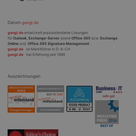
_fbp
3 Monate
Wird von Facebook
Meta
verwendet, um
Platform Inc.
eine Reihe von
.gangl.de
Werbeprodukten
zu liefern, z. B.
Darum
gangl.de
Echtzeit-Gebote
von Werbekunden
gangl.de
entwickelt praxisorientierte Lösungen
Dritter
für
Outlook
,
Exchange-Server
sowie
Office 365
bzw.
Exchange
ANONCHK
10 Minuten
Dieses Cookie
Microsoft
Online
und
Office 365 Signature Management
.
enthält
Corporation
gangl.de
ist Marktführer in D-A-CH
Informationen
.c.clarity.ms
gangl.de
hat Erfahrung seit 1999
darüber, wie der
Endbenutzer die
Website nutzt,
sowie über
Werbung, die der
Auszeichnungen
Endbenutzer
möglicherweise vor
dem Besuch dieser
Website gesehen
hat.