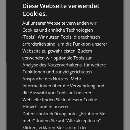
Kompatibilität:
Diese Webseite verwendet
Cookies.
ContactGroupManager
Auf unserer Webseite verwenden wir
Automatische Pflege von Kontaktgruppen für Outlook /
Cookies und ähnliche Technologien
Exchange / 365
(Tools). Wir nutzen Tools, die technisch
Die firmenweite Generierung und Aktualisierung von
Kontaktgruppen wird zum vollautomatisierten Kinderspiel
erforderlich sind, um die Funktion unserer
Webseite zu gewährleisten. Zudem
verwenden wir optionale Tools zur
Analyse des Nutzerverhaltens, für weitere
Funktionen und zur zielgerichteten
pro Arbeitsplatz
Ansprache des Nutzers. Mehr
version 1.4.1
Informationen über die Verwendung und
05.12.2024
die Auswahl von Tools auf unserer
Webseite finden Sie in diesem Cookie-
Download
Hinweis und in unserer
Datenschutzerklärung unter „Erfahren Sie
mehr“. Indem Sie auf "Alle akzeptieren"
Kompatibilität:
klicken, erklären Sie sich mit der