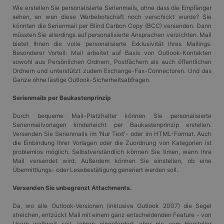
Wie erstellen Sie personalisierte Serienmails, ohne dass die Empfänger
sehen, an wen diese Werbebotschaft noch verschickt wurde? Sie
könnten die Serienmail per Blind Carbon Copy (BCC) versenden. Dann
müssten Sie allerdings auf personalisierte Ansprachen verzichten. Mail
bietet Ihnen die volle personalisierte Exklusivität Ihres Mailings.
Besonderer Vorteil: Mail arbeitet auf Basis von Outlook-Kontakten
sowohl aus Persönlichen Ordnern, Postfächern als auch öffentlichen
Ordnern und unterstützt zudem Exchange-Fax-Connectoren. Und das
Ganze ohne lästige Outlook-Sicherheitsabfragen.
Serienmails per Baukastenprinzip
Durch bequeme Mail-Platzhalter können Sie personalisierte
Serienmailvorlagen kinderleicht per Baukastenprinzip erstellen.
Versenden Sie Serienmails im 'Nur Text'- oder im HTML-Format. Auch
die Einbindung Ihrer Vorlagen oder die Zuordnung von Kategorien ist
problemlos möglich. Selbstverständlich können Sie timen, wann Ihre
Mail versendet wird. Außerdem können Sie einstellen, ob eine
Übermittlungs- oder Lesebestätigung generiert werden soll.
Versenden Sie unbegrenzt Attachments.
Da, wo alle Outlook-Versionen (inklusive Outlook 2007) die Segel
streichen, entzückt Mail mit einem ganz entscheidenden Feature - von
Usern weltweit seit Jahren eingefordert, aber nie vom Hersteller