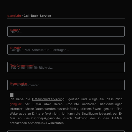
Ohne die unbedingt erforderlichen Cookies kann die
Website nicht ordnungsgemäß verwendet werden.
gangl.de
- Call-Back-Service
Anbieter
/
Name
Ablaufdatum
Beschrei
Domäne
Pflichtfeld
Name
*
PHPSESSID
Session
Cookie, d
PHP.net
Anwendun
www.gangl.de
wird, die 
Sprache ba
eine allg
Pflichtfeld
E-Mail
*
die zum V
Benutzers
verwendet
Normalerw
Pflichtfeld
Telefonnummer
*
sich um ei
generierte
und Weise
verwendet
Kommentar
die Site sp
gutes Beis
die Beibe
Anmeldest
Ich habe die
Datenschutzerklärung
gelesen und willige ein, dass mich
Benutzer 
gangl.de
per E-Mail über deren Produkte und/oder Dienstleistungen
Seiten.
informiert. Meine Daten werden ausschließlich zu diesem Zweck genutzt. Eine
CookieScriptConsent
1 Monat
Dieses Co
Weitergabe an Dritte erfolgt nicht. Ich kann die Einwilligung jederzeit per E-
CookieScript
Cookie-Sc
www.gangl.de
Mail an
unsubscribe[at]gangl.de
, durch Nutzung des in den E-Mails
verwendet
enthaltenen Abmeldelinks widerrufen.
Einwillig
für Besuc