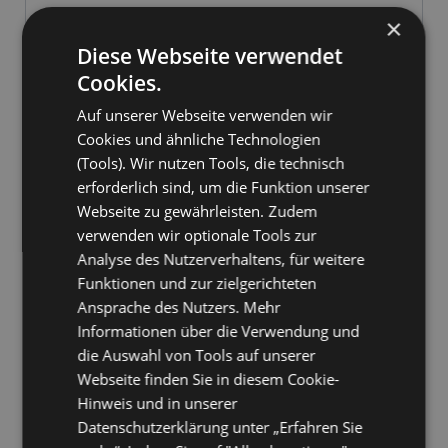
Features
×
Diese Webseite verwendet
Kaufen
Cookies.
System
Auf unserer Webseite verwenden wir
Referenzen ( 894 )
Cookies und ähnliche Technologien
(Tools). Wir nutzen Tools, die technisch
Releases
erforderlich sind, um die Funktion unserer
Webseite zu gewährleisten. Zudem
verwenden wir optionale Tools zur
Download
Analyse des Nutzerverhaltens, für weitere
OLXMail - Personalisiertes Serienmail [Setup Plugin Download]
Funktionen und zur zielgerichteten
FlyerMail
Ansprache des Nutzers. Mehr
Informationen über die Verwendung und
Referenz
die Auswahl von Tools auf unserer
18.637
Webseite finden Sie in diesem Cookie-
Anwender
Hinweis und in unserer
894
Datenschutzerklärung unter „Erfahren Sie
Installationen