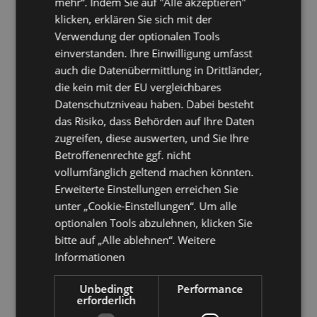
mehr“. Indem Sie auf "Alle akzeptieren"
Referenzen
klicken, erklären Sie sich mit der
Verwendung der optionalen Tools
Kaufen
einverstanden. Ihre Einwilligung umfasst
pro Arbeitsplatz
auch die Datenübermittlung in Drittländer,
die kein mit der EU vergleichbares
Preise
Datenschutzniveau haben. Dabei besteht
das Risiko, dass Behörden auf Ihre Daten
Version
zugreifen, diese auswerten, und Sie Ihre
4.8.1
Betroffenenrechte ggf. nicht
vollumfänglich geltend machen könnten.
05.12.2024
Versionshistorie
Erweiterte Einstellungen erreichen Sie
unter „Cookie-Einstellungen“. Um alle
Kostenlos
optionalen Tools abzulehnen, klicken Sie
Beratung ✓
bitte auf „Alle ablehnen“.
Weitere
Präsentation ✓
Informationen
Installation ✓
Konfiguration ✓
Updates ✓
Unbedingt
Performance
Support ✓
erforderlich