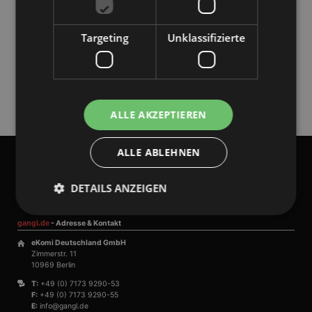
Kompatibilität
2003-2022
Targeting
Unklassifizierte
7-11
2003-2019 365
2003-2021 365
ALLE AKZEPTIEREN
ALLE ABLEHNEN
gangl.de
- DACH Marktführer
GANGL.DE
DETAILS ANZEIGEN
gangl.de
- Adresse & Kontakt
Unbedingt erforderlich
Performance
eKomi Deutschland GmbH
Zimmerstr. 11
Targeting
Unklassifizierte
10969 Berlin
T:
+49 (0) 7173 9290-53
Unbedingt erforderliche Cookies ermöglichen
F:
+49 (0) 7173 9290-55
wesentliche Kernfunktionen der Website wie die
E:
info@gangl.de
Benutzeranmeldung und die Kontoverwaltung.