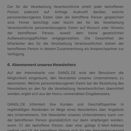
Name
Ablaufdatum
Beschreibung
Domäne
Der für die Verarbeitung Verantwortliche erteilt jeder betroffenen
Anbieter
Person jederzeit auf Anfrage Auskunft darüber, welche
_tt_enable_cookie
.gangl.de
1 Jahr
Name
/
Ablaufdatum
Beschreibung
personenbezogenen Daten über die betroffene Person gespeichert
Anbieter
Domäne
/
Name
Ablaufdatum
Beschreibung
_ttp
.tiktok.com
1 Jahr
sind. Ferner berichtigt oder löscht der für die Verarbeitung
Domäne
_ga
1 Jahr 1
Dieser Cookie-
Google
Verantwortliche personenbezogene Daten auf Wunsch oder Hinweis
_rdt_uuid
.gangl.de
3 Monate
Monat
Name ist mit
MUID
LLC
1 Jahr
Dieses Cookie wird
Microsoft
der betroffenen Person, soweit dem keine gesetzlichen
Google Universal
.gangl.de
von Microsoft
Corporation
_ttp
.gangl.de
1 Jahr
Aufbewahrungspflichten entgegenstehen. Die Gesamtheit der
Analytics
häufig als
.bing.com
verknüpft. Dies ist
Mitarbeiter des für die Verarbeitung Verantwortlichen stehen der
eindeutige
_clsk
1 Tag
Microsoft
eine wichtige
Benutzerkennung
betroffenen Person in diesem Zusammenhang als Ansprechpartner zur
.gangl.de
Aktualisierung des
verwendet. Es kan
Verfügung.
am häufigsten
durch eingebettete
_clck
.gangl.de
1 Jahr
verwendeten
Microsoft-Skripte
Analysedienstes
festgelegt werden.
6. Abonnement unseres Newsletters
von Google.
Es wird allgemein
Dieses Cookie
angenommen, das
Auf der Internetseite von GANGL.DE wird den Benutzern die
wird verwendet,
die
Möglichkeit eingeräumt, den Newsletter unseres Unternehmens zu
um eindeutige
Synchronisierung
abonnieren. Welche personenbezogenen Daten bei der Bestellung des
Benutzer zu
über viele
unterscheiden,
Newsletters an den für die Verarbeitung Verantwortlichen übermittelt
verschiedene
indem eine
Microsoft-
werden, ergibt sich aus der hierzu verwendeten Eingabemaske.
zufällig generierte
Domänen hinweg
Nummer als
möglich ist, um die
GANGL.DE informiert ihre Kunden und Geschäftspartner in
Client-ID
Benutzerverfolgun
zugewiesen wird.
zu ermöglichen.
regelmäßigen Abständen im Wege eines Newsletters über Angebote
Es ist in jeder
des Unternehmens. Der Newsletter unseres Unternehmens kann von
Seitenanforderung
MR
7 Tage
Dies ist ein
Microsoft
der betroffenen Person grundsätzlich nur dann empfangen werden,
auf einer Site
Microsoft MSN-
Corporation
enthalten und
wenn (1) die betroffene Person über eine gültige E-Mail-Adresse
Cookie eines
.c.clarity.ms
wird zur
Drittanbieters, mit
verfügt und (2) die betroffene Person sich für den Newsletterversand