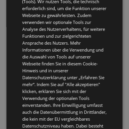
(Tools). Wir nutzen Tools, die technisch
Cookie-Setzung nicht möglich wären.
erforderlich sind, um die Funktion unserer
Mittels eines Cookies können die Informationen und Angebote auf
Webseite zu gewährleisten. Zudem
unserer Internetseite im Sinne des Benutzers optimiert werden. Cookies
verwenden wir optionale Tools zur
ermöglichen uns, wie bereits erwähnt, die Benutzer unserer
Analyse des Nutzerverhaltens, für weitere
Internetseite wiederzuerkennen. Zweck dieser Wiedererkennung ist es,
den Nutzern die Verwendung unserer Internetseite zu erleichtern. Der
Funktionen und zur zielgerichteten
Benutzer einer Internetseite, die Cookies verwendet, muss
Ansprache des Nutzers. Mehr
beispielsweise nicht bei jedem Besuch der Internetseite erneut seine
Informationen über die Verwendung und
Zugangsdaten eingeben, weil dies von der Internetseite und dem auf
dem Computersystem des Benutzers abgelegten Cookie übernommen
die Auswahl von Tools auf unserer
wird. Ein weiteres Beispiel ist das Cookie eines Warenkorbes im Online-
Webseite finden Sie in diesem Cookie-
Shop. Der Online-Shop merkt sich die Artikel, die ein Kunde in den
Hinweis und in unserer
virtuellen Warenkorb gelegt hat, über ein Cookie.
Datenschutzerklärung unter „Erfahren Sie
Die betroffene Person kann die Setzung von Cookies durch unsere
mehr“. Indem Sie auf "Alle akzeptieren"
Internetseite jederzeit mittels einer entsprechenden Einstellung des
klicken, erklären Sie sich mit der
genutzten Internetbrowsers verhindern und damit der Setzung von
Cookies dauerhaft widersprechen. Ferner können bereits gesetzte
Verwendung der optionalen Tools
Cookies jederzeit über einen Internetbrowser oder andere
einverstanden. Ihre Einwilligung umfasst
Softwareprogramme gelöscht werden. Dies ist in allen gängigen
auch die Datenübermittlung in Drittländer,
Internetbrowsern möglich. Deaktiviert die betroffene Person die
Setzung von Cookies in dem genutzten Internetbrowser, sind unter
die kein mit der EU vergleichbares
Umständen nicht alle Funktionen unserer Internetseite vollumfänglich
Datenschutzniveau haben. Dabei besteht
nutzbar.