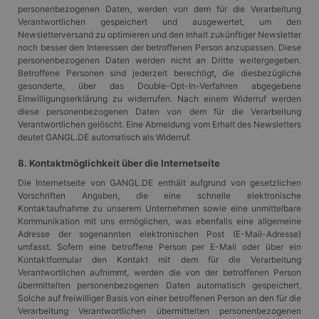
Medieninhalten für
personenbezogenen Daten, werden von dem für die Verarbeitung
soziale Medien zu
ermöglichen. Es
Verantwortlichen gespeichert und ausgewertet, um den
kann auch
Newsletterversand zu optimieren und den Inhalt zukünftiger Newsletter
Informationen übe
noch besser den Interessen der betroffenen Person anzupassen. Diese
Website-Besucher
personenbezogenen Daten werden nicht an Dritte weitergegeben.
sammeln, wenn
diese soziale
Betroffene Personen sind jederzeit berechtigt, die diesbezügliche
Medien
gesonderte, über das Double-Opt-In-Verfahren abgegebene
verwenden, um
Einwilligungserklärung zu widerrufen. Nach einem Widerruf werden
Website-Inhalte
von der besuchten
diese personenbezogenen Daten von dem für die Verarbeitung
Seite zu teilen.
Verantwortlichen gelöscht. Eine Abmeldung vom Erhalt des Newsletters
deutet GANGL.DE automatisch als Widerruf.
SRM_B
1 Jahr
Dies ist ein
Microsoft
Microsoft MSN-
Corporation
Cookie eines
.c.bing.com
8. Kontaktmöglichkeit über die Internetseite
Erstanbieters, das
das
Die Internetseite von GANGL.DE enthält aufgrund von gesetzlichen
ordnungsgemäße
Vorschriften Angaben, die eine schnelle elektronische
Funktionieren
Kontaktaufnahme zu unserem Unternehmen sowie eine unmittelbare
dieser Website
sicherstellt.
Kommunikation mit uns ermöglichen, was ebenfalls eine allgemeine
Adresse der sogenannten elektronischen Post (E-Mail-Adresse)
_fbp
3 Monate
Wird von Facebook
Meta
umfasst. Sofern eine betroffene Person per E-Mail oder über ein
verwendet, um
Platform Inc.
Kontaktformular den Kontakt mit dem für die Verarbeitung
eine Reihe von
.gangl.de
Werbeprodukten
Verantwortlichen aufnimmt, werden die von der betroffenen Person
zu liefern, z. B.
übermittelten personenbezogenen Daten automatisch gespeichert.
Echtzeit-Gebote
Solche auf freiwilliger Basis von einer betroffenen Person an den für die
von Werbekunden
Verarbeitung Verantwortlichen übermittelten personenbezogenen
Dritter