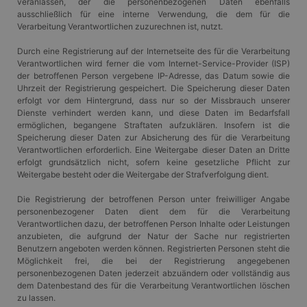
veranlassen, der die personenbezogenen Daten ebenfalls
eine allg
die zum V
ausschließlich für eine interne Verwendung, die dem für die
Benutzers
Verarbeitung Verantwortlichen zuzurechnen ist, nutzt.
verwendet
Normalerw
sich um ei
Durch eine Registrierung auf der Internetseite des für die Verarbeitung
generierte
Verantwortlichen wird ferner die vom Internet-Service-Provider (ISP)
und Weise
der betroffenen Person vergebene IP-Adresse, das Datum sowie die
verwendet
Uhrzeit der Registrierung gespeichert. Die Speicherung dieser Daten
die Site sp
gutes Beis
erfolgt vor dem Hintergrund, dass nur so der Missbrauch unserer
die Beibe
Dienste verhindert werden kann, und diese Daten im Bedarfsfall
Anmeldest
ermöglichen, begangene Straftaten aufzuklären. Insofern ist die
Benutzer 
Seiten.
Speicherung dieser Daten zur Absicherung des für die Verarbeitung
Verantwortlichen erforderlich. Eine Weitergabe dieser Daten an Dritte
CookieScriptConsent
1 Monat
Dieses Co
CookieScript
erfolgt grundsätzlich nicht, sofern keine gesetzliche Pflicht zur
Cookie-Sc
www.gangl.de
Weitergabe besteht oder die Weitergabe der Strafverfolgung dient.
verwendet
Einwillig
für Besuc
Die Registrierung der betroffenen Person unter freiwilliger Angabe
speichern
personenbezogener Daten dient dem für die Verarbeitung
Banner vo
Script.co
Verantwortlichen dazu, der betroffenen Person Inhalte oder Leistungen
ordnungs
anzubieten, die aufgrund der Natur der Sache nur registrierten
funktioni
Benutzern angeboten werden können. Registrierten Personen steht die
Möglichkeit frei, die bei der Registrierung angegebenen
personenbezogenen Daten jederzeit abzuändern oder vollständig aus
dem Datenbestand des für die Verarbeitung Verantwortlichen löschen
zu lassen.
Anbieter
/