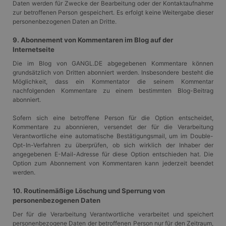
Daten werden für Zwecke der Bearbeitung oder der Kontaktaufnahme
ANONCHK
10 Minuten
Dieses Cookie
Microsoft
zur betroffenen Person gespeichert. Es erfolgt keine Weitergabe dieser
enthält
Corporation
personenbezogenen Daten an Dritte.
Informationen
.c.clarity.ms
darüber, wie der
Endbenutzer die
9. Abonnement von Kommentaren im Blog auf der
Website nutzt,
Internetseite
sowie über
Werbung, die der
Die im Blog von GANGL.DE abgegebenen Kommentare können
Endbenutzer
grundsätzlich von Dritten abonniert werden. Insbesondere besteht die
möglicherweise vor
dem Besuch dieser
Möglichkeit, dass ein Kommentator die seinem Kommentar
Website gesehen
nachfolgenden Kommentare zu einem bestimmten Blog-Beitrag
hat.
abonniert.
Sofern sich eine betroffene Person für die Option entscheidet,
Kommentare zu abonnieren, versendet der für die Verarbeitung
Verantwortliche eine automatische Bestätigungsmail, um im Double-
Opt-In-Verfahren zu überprüfen, ob sich wirklich der Inhaber der
angegebenen E-Mail-Adresse für diese Option entschieden hat. Die
Option zum Abonnement von Kommentaren kann jederzeit beendet
werden.
10. Routinemäßige Löschung und Sperrung von
personenbezogenen Daten
Der für die Verarbeitung Verantwortliche verarbeitet und speichert
personenbezogene Daten der betroffenen Person nur für den Zeitraum,