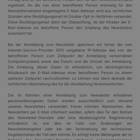
Berechnung von
dem wir die
registriert. An die von einer betroffenen Person erstmalig für den
Besucher-,
Nutzung der
Newsletterversand eingetragene E-Mail-Adresse wird aus rechtlichen
Sitzungs- und
Website für interne
Kampagnendaten
Analysen messen.
Gründen eine Bestätigungsmail im Double-Opt-In-Verfahren versendet.
für die Site-
Diese Bestätigungsmail dient der Überprüfung, ob der Inhaber der E-
Analyseberichte
_gcl_au
3 Monate
Dieses Cookie wird
Google LLC
Mail-Adresse als betroffene Person den Empfang des Newsletters
verwendet.
von Doubleclick
.gangl.de
autorisiert hat.
gesetzt und enthält
_gid
1 Tag
Dieses Cookie
Google
Informationen
wird von Google
LLC
darüber, wie der
Bei der Anmeldung zum Newsletter speichern wir ferner die vom
Analytics gesetzt.
.gangl.de
Endbenutzer die
Internet-Service-Provider (ISP) vergebene IP-Adresse des von der
Es speichert und
Website nutzt,
aktualisiert einen
betroffenen Person zum Zeitpunkt der Anmeldung verwendeten
sowie über
eindeutigen Wert
Werbung, die der
Computersystems sowie das Datum und die Uhrzeit der Anmeldung.
für jede besuchte
Endbenutzer
Die Erhebung dieser Daten ist erforderlich, um den(möglichen)
Seite und wird
möglicherweise vor
zum Zählen und
Missbrauch der E-Mail-Adresse einer betroffenen Person zu einem
dem Besuch dieser
Verfolgen von
Website gesehen
späteren Zeitpunkt nachvollziehen zu können und dient deshalb der
Seitenaufrufen
hat.
rechtlichen Absicherung des für die Verarbeitung Verantwortlichen.
verwendet.
MR
7 Tage
Dies ist ein
Microsoft
_gat
56 Sekunden
Dieser Cookie-
Google
Die im Rahmen einer Anmeldung zum Newsletter erhobenen
Microsoft MSN-
Corporation
Name ist mit
LLC
Cookie eines
.c.bing.com
personenbezogenen Daten werden ausschließlich zum Versand
Google Universal
.gangl.de
Drittanbieters, mit
unseres Newsletters verwendet. Ferner könnten Abonnenten des
Analytics
dem wir die
Newsletters per E-Mail informiert werden, sofern dies für den Betrieb
verknüpft. Gemäß
Nutzung der
der
Website für interne
des Newsletter-Dienstes oder eine diesbezügliche Registrierung
Dokumentation
Analysen messen.
erforderlich ist, wie dies im Falle von Änderungen am
wird er zur
Newsletterangebot oder bei der Veränderung der technischen
Drosselung der
SM
.c.clarity.ms
Session
Dies ist ein
Anforderungsrate
Gegebenheiten der Fall sein könnte. Es erfolgt keine Weitergabe der im
Microsoft MSN-
verwendet,
Cookie eines