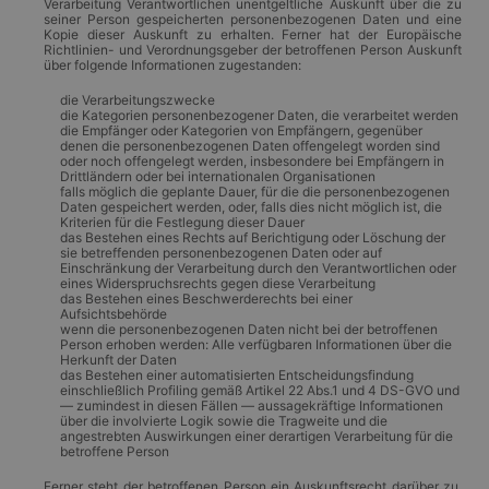
Verarbeitung Verantwortlichen unentgeltliche Auskunft über die zu
seiner Person gespeicherten personenbezogenen Daten und eine
Kopie dieser Auskunft zu erhalten. Ferner hat der Europäische
Richtlinien- und Verordnungsgeber der betroffenen Person Auskunft
über folgende Informationen zugestanden:
die Verarbeitungszwecke
die Kategorien personenbezogener Daten, die verarbeitet werden
die Empfänger oder Kategorien von Empfängern, gegenüber
denen die personenbezogenen Daten offengelegt worden sind
oder noch offengelegt werden, insbesondere bei Empfängern in
Drittländern oder bei internationalen Organisationen
falls möglich die geplante Dauer, für die die personenbezogenen
Daten gespeichert werden, oder, falls dies nicht möglich ist, die
Kriterien für die Festlegung dieser Dauer
das Bestehen eines Rechts auf Berichtigung oder Löschung der
sie betreffenden personenbezogenen Daten oder auf
Einschränkung der Verarbeitung durch den Verantwortlichen oder
eines Widerspruchsrechts gegen diese Verarbeitung
das Bestehen eines Beschwerderechts bei einer
Aufsichtsbehörde
wenn die personenbezogenen Daten nicht bei der betroffenen
Person erhoben werden: Alle verfügbaren Informationen über die
Herkunft der Daten
das Bestehen einer automatisierten Entscheidungsfindung
einschließlich Profiling gemäß Artikel 22 Abs.1 und 4 DS-GVO und
— zumindest in diesen Fällen — aussagekräftige Informationen
über die involvierte Logik sowie die Tragweite und die
angestrebten Auswirkungen einer derartigen Verarbeitung für die
betroffene Person
Ferner steht der betroffenen Person ein Auskunftsrecht darüber zu,