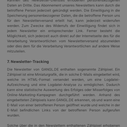
Rahmen des Newsletter-Dienstes erhobenen personenbezogenen
wodurch die
Drittanbieters, mit
Daten an Dritte. Das Abonnement unseres Newsletters kann durch die
Datenerfassung
dem wir die
betroffene Person jederzeit gekündigt werden. Die Einwilligung in die
auf Websites mit
Nutzung der
hohem
Speicherung personenbezogener Daten, die die betroffene Person uns
Website für interne
Datenaufkommen
Analysen messen.
für den Newsletterversand erteilt hat, kann jederzeit widerrufen
eingeschränkt
werden. Zum Zwecke des Widerrufs der Einwilligung findet sich in
wird.
MUID
1 Jahr
Dieses Cookie wird
Microsoft
jedem Newsletter ein entsprechender Link. Ferner besteht die
von Microsoft
Corporation
_ga_X4PP3HXR4X
.gangl.de
1 Jahr 1
Dieses Cookie
häufig als
Möglichkeit, sich jederzeit auch direkt auf der Internetseite des für die
.clarity.ms
Monat
wird von Google
eindeutige
Verarbeitung Verantwortlichen vom Newsletterversand abzumelden
Analytics
Benutzerkennung
oder dies dem für die Verarbeitung Verantwortlichen auf andere Weise
verwendet, um
verwendet. Es kan
den Sitzungsstatus
mitzuteilen.
durch eingebettete
beizubehalten.
Microsoft-Skripte
festgelegt werden.
7. Newsletter-Tracking
Es wird allgemein
angenommen, das
Die Newsletter von GANGL.DE enthalten sogenannte Zählpixel. Ein
die
Zählpixel ist eine Miniaturgrafik, die in solche E-Mails eingebettet wird,
Synchronisierung
über viele
welche im HTML-Format versendet werden, um eine Logdatei-
verschiedene
Aufzeichnung und eine Logdatei-Analyse zu ermöglichen. Dadurch
Microsoft-
kann eine statistische Auswertung des Erfolges oder Misserfolges von
Domänen hinweg
Online-Marketing-Kampagnen durchgeführt werden. Anhand des
möglich ist, um die
Benutzerverfolgun
eingebetteten Zählpixels kann GANGL.DE erkennen, ob und wann eine
zu ermöglichen.
E-Mail von einer betroffenen Person geöffnet wurde und welche in der
E-Mail befindlichen Links von der betroffenen Person aufgerufen
CLID
www.clarity.ms
1 Jahr
Dieses Cookie wird
wurden.
normalerweise von
Dstillery gesetzt,
um das Teilen von
Solche über die in den Newslettern enthaltenen Zählpixel erhobenen