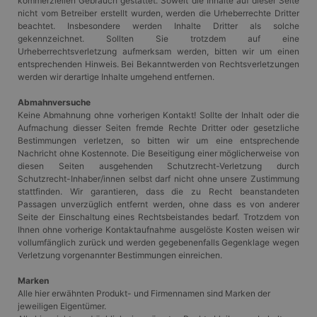
kommerziellen Gebrauch gestattet. Soweit die Inhalte auf dieser Seite
nicht vom Betreiber erstellt wurden, werden die Urheberrechte Dritter
beachtet. Insbesondere werden Inhalte Dritter als solche
gekennzeichnet. Sollten Sie trotzdem auf eine
Urheberrechtsverletzung aufmerksam werden, bitten wir um einen
entsprechenden Hinweis. Bei Bekanntwerden von Rechtsverletzungen
werden wir derartige Inhalte umgehend entfernen.
Abmahnversuche
Keine Abmahnung ohne vorherigen Kontakt! Sollte der Inhalt oder die
Aufmachung diesser Seiten fremde Rechte Dritter oder gesetzliche
Bestimmungen verletzen, so bitten wir um eine entsprechende
Nachricht ohne Kostennote. Die Beseitigung einer möglicherweise von
diesen Seiten ausgehenden Schutzrecht-Verletzung durch
Schutzrecht-Inhaber/innen selbst darf nicht ohne unsere Zustimmung
stattfinden. Wir garantieren, dass die zu Recht beanstandeten
Passagen unverzüglich entfernt werden, ohne dass es von anderer
Seite der Einschaltung eines Rechtsbeistandes bedarf. Trotzdem von
Ihnen ohne vorherige Kontaktaufnahme ausgelöste Kosten weisen wir
vollumfänglich zurück und werden gegebenenfalls Gegenklage wegen
Verletzung vorgenannter Bestimmungen einreichen.
Marken
Alle hier erwähnten Produkt- und Firmennamen sind Marken der
jeweiligen Eigentümer.