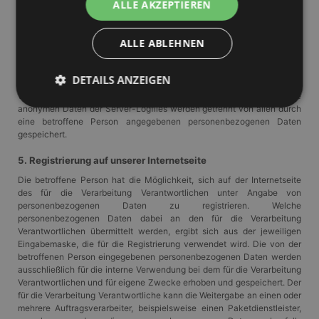
ALLE AKZEPTIEREN
der Technik unserer Internetseite zu gewährleisten sowie (4) um
Strafverfolgungsbehörden im Falle eines Cyberangriffes die zur
Strafverfolgung notwendigen Informationen bereitzustellen. Diese
ALLE ABLEHNEN
anonym erhobenen Daten und Informationen werden durch GANGL.DE
daher einerseits statistisch und ferner mit dem Ziel ausgewertet, den
Datenschutz und die Datensicherheit in unserem Unternehmen zu
DETAILS ANZEIGEN
erhöhen, um letztlich ein optimales Schutzniveau für die von uns
verarbeiteten personenbezogenen Daten sicherzustellen. Die
anonymen Daten der Server-Logfiles werden getrennt von allen durch
eine betroffene Person angegebenen personenbezogenen Daten
gespeichert.
Unbedingt erforderlich
Performance
Targeting
Unklassifizierte
5. Registrierung auf unserer Internetseite
Die betroffene Person hat die Möglichkeit, sich auf der Internetseite
Unbedingt erforderliche Cookies ermöglichen
des für die Verarbeitung Verantwortlichen unter Angabe von
wesentliche Kernfunktionen der Website wie die
Benutzeranmeldung und die Kontoverwaltung.
personenbezogenen Daten zu registrieren. Welche
Ohne die unbedingt erforderlichen Cookies kann die
personenbezogenen Daten dabei an den für die Verarbeitung
Website nicht ordnungsgemäß verwendet werden.
Verantwortlichen übermittelt werden, ergibt sich aus der jeweiligen
Eingabemaske, die für die Registrierung verwendet wird. Die von der
Anbieter
/
Name
Ablaufdatum
Beschrei
betroffenen Person eingegebenen personenbezogenen Daten werden
Domäne
ausschließlich für die interne Verwendung bei dem für die Verarbeitung
PHPSESSID
Session
Cookie, d
PHP.net
Verantwortlichen und für eigene Zwecke erhoben und gespeichert. Der
Anwendun
www.gangl.de
für die Verarbeitung Verantwortliche kann die Weitergabe an einen oder
wird, die 
mehrere Auftragsverarbeiter, beispielsweise einen Paketdienstleister,
Sprache ba