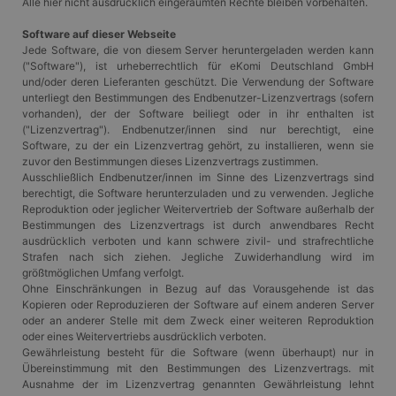
Alle hier nicht ausdrücklich eingeräumten Rechte bleiben vorbehalten.
Software auf dieser Webseite
Jede Software, die von diesem Server heruntergeladen werden kann
("Software"), ist urheberrechtlich für eKomi Deutschland GmbH
und/oder deren Lieferanten geschützt. Die Verwendung der Software
unterliegt den Bestimmungen des Endbenutzer-Lizenzvertrags (sofern
vorhanden), der der Software beiliegt oder in ihr enthalten ist
("Lizenzvertrag"). Endbenutzer/innen sind nur berechtigt, eine
Software, zu der ein Lizenzvertrag gehört, zu installieren, wenn sie
zuvor den Bestimmungen dieses Lizenzvertrags zustimmen.
Ausschließlich Endbenutzer/innen im Sinne des Lizenzvertrags sind
berechtigt, die Software herunterzuladen und zu verwenden. Jegliche
Reproduktion oder jeglicher Weitervertrieb der Software außerhalb der
Bestimmungen des Lizenzvertrags ist durch anwendbares Recht
ausdrücklich verboten und kann schwere zivil- und strafrechtliche
Strafen nach sich ziehen. Jegliche Zuwiderhandlung wird im
größtmöglichen Umfang verfolgt.
Ohne Einschränkungen in Bezug auf das Vorausgehende ist das
Kopieren oder Reproduzieren der Software auf einem anderen Server
oder an anderer Stelle mit dem Zweck einer weiteren Reproduktion
oder eines Weitervertriebs ausdrücklich verboten.
Gewährleistung besteht für die Software (wenn überhaupt) nur in
Übereinstimmung mit den Bestimmungen des Lizenzvertrags. mit
Ausnahme der im Lizenzvertrag genannten Gewährleistung lehnt