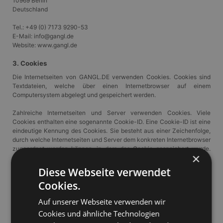
10969 Berlin
Deutschland
Tel.: +49 (0) 7173 9290-53
E-Mail: info@gangl.de
Website: www.gangl.de
3. Cookies
Die Internetseiten von GANGL.DE verwenden Cookies. Cookies sind
Textdateien, welche über einen Internetbrowser auf einem
Computersystem abgelegt und gespeichert werden.
Zahlreiche Internetseiten und Server verwenden Cookies. Viele
Cookies enthalten eine sogenannte Cookie-ID. Eine Cookie-ID ist eine
eindeutige Kennung des Cookies. Sie besteht aus einer Zeichenfolge,
durch welche Internetseiten und Server dem konkreten Internetbrowser
zugeordnet werden können, in dem das Cookie gespeichert wurde.
×
Dies ermöglicht es den besuchten Internetseiten und Servern, den
individuellen Browser der betroffenen Person von anderen
Diese Webseite verwendet
Internetbrowsern, die andere Cookies enthalten, zu unterscheiden. Ein
Cookies.
bestimmter Internetbrowser kann über die eindeutige Cookie-ID
wiedererkannt und identifiziert werden.
Auf unserer Webseite verwenden wir
Durch den Einsatz von Cookies kann GANGL.DE den Nutzern dieser
Cookies und ähnliche Technologien
Internetseite nutzerfreundlichere Services bereitstellen, die ohne die