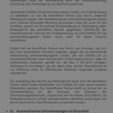
überwiegen, oder die Verarbeitung dient der Geltendmachung,
Ausübung oder Verteidigung von Rechtsansprüchen.
Verarbeitet GANGL.DE personenbezogene Daten, um Direktwerbung
zu betreiben, so hat die betroffene Person das Recht, jederzeit
Widerspruch gegen die Verarbeitung der personenbezogenen Daten
zum Zwecke derartiger Werbung einzulegen. Dies gilt auch für das
Profiling, soweit es mit solcher Direktwerbung in Verbindung steht.
Widerspricht die betroffene Person gegenüber GANGL.DE der
Verarbeitung für Zwecke der Direktwerbung, so wird GANGL.DE die
personenbezogenen Daten nicht mehr für diese Zwecke
verarbeiten.
Zudem hat die betroffene Person das Recht, aus Gründen, die sich
aus ihrer besonderen Situation ergeben, gegen die sie betreffende
Verarbeitung personenbezogener Daten, die bei GANGL.DE zu
wissenschaftlichen oder historischen Forschungszwecken oder zu
statistischen Zwecken gemäß Art. 89 Abs. 1 DS-GVO erfolgen,
Widerspruch einzulegen, es sei denn, eine solche Verarbeitung ist
zur Erfüllung einer im öffentlichen Interesse liegenden Aufgabe
erforderlich.
Zur Ausübung des Rechts auf Widerspruch kann sich die betroffene
Person direkt jeden Mitarbeiter von GANGL.DE oder einen anderen
Mitarbeiter wenden. Der betroffenen Person steht es ferner frei, im
Zusammenhang mit der Nutzung von Diensten der
Informationsgesellschaft, ungeachtet der Richtlinie 2002/58/EG, ihr
Widerspruchsrecht mittels automatisierter Verfahren auszuüben, bei
denen technische Spezifikationen verwendet werden.
h) Automatisierte Entscheidungen im Einzelfall