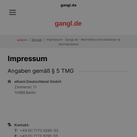
gangl.de
gangl.de
Service
Impressum - Gangl.de - Rechtliche Informationen &
gangl.de
Kontaktdaten
Impressum
Angaben gemäß § 5 TMG
eKomi Deutschland GmbH
Zimmerstr. 11
10969 Berlin
Kontakt:
T:
+49 (0) 7173 9290-53
F:
+49 (0) 7173 9290-55