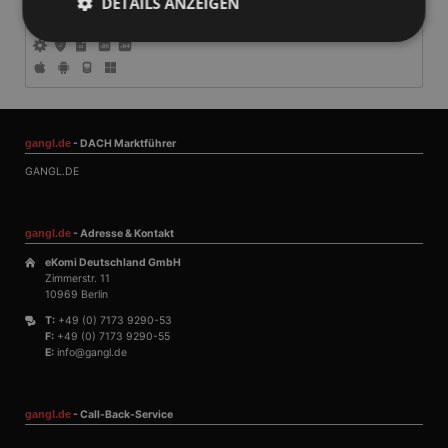
DETAILS ANZEIGEN
2003-2021 365
Unbedingt erforderlich
Performance
Targeting
Unklassifizierte
gangl.de
- DACH Marktführer
Unbedingt erforderliche Cookies ermöglichen
wesentliche Kernfunktionen der Website wie die
GANGL.DE
Benutzeranmeldung und die Kontoverwaltung.
Ohne die unbedingt erforderlichen Cookies kann die
Website nicht ordnungsgemäß verwendet werden.
gangl.de
- Adresse & Kontakt
Anbieter
/
Name
Ablaufdatum
Beschrei
Domäne
eKomi Deutschland GmbH
Zimmerstr. 11
PHPSESSID
Session
Cookie, d
PHP.net
10969 Berlin
Anwendun
www.gangl.de
wird, die 
T:
+49 (0) 7173 9290-53
Sprache ba
F:
+49 (0) 7173 9290-55
eine allg
E:
info@gangl.de
die zum V
Benutzers
verwendet
Normalerw
sich um ei
gangl.de
- Call-Back-Service
generierte
und Weise